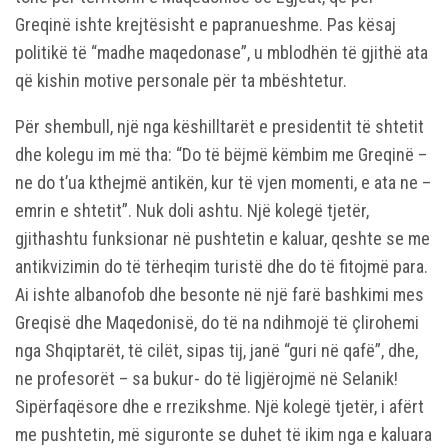
Greqinë ishte krejtësisht e papranueshme. Pas kësaj
politikë të “madhe maqedonase”, u mblodhën të gjithë ata
që kishin motive personale për ta mbështetur.
Për shembull, një nga këshilltarët e presidentit të shtetit
dhe kolegu im më tha: “Do të bëjmë këmbim me Greqinë –
ne do t’ua kthejmë antikën, kur të vjen momenti, e ata ne –
emrin e shtetit”. Nuk doli ashtu. Një kolegë tjetër,
gjithashtu funksionar në pushtetin e kaluar, qeshte se me
antikvizimin do të tërheqim turistë dhe do të fitojmë para.
Ai ishte albanofob dhe besonte në një farë bashkimi mes
Greqisë dhe Maqedonisë, do të na ndihmojë të çlirohemi
nga Shqiptarët, të cilët, sipas tij, janë “guri në qafë”, dhe,
ne profesorët – sa bukur- do të ligjërojmë në Selanik!
Sipërfaqësore dhe e rrezikshme. Një kolegë tjetër, i afërt
me pushtetin, më siguronte se duhet të ikim nga e kaluara