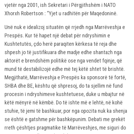
vjetër nga 2001, ish Sekretari i Përgjithshëm i NATO
Xhorxh Robertson : “Yjet u radhitën për Maqedoninë.
Unë nuk e idealizoj situatën që rrjedh nga Marrëveshja e
Prespës. Kur të hapet një debat për ndryshimin e
Kushtetutës, çdo herë paraqiten kërkesa të reja dhe
shpesh jo të justifikuara dhe madje edhe shantazh nga
aktorët e brendshëm politikë ose nga vendet fqinje, që
mund të destabilizojë edhe më tej këtë shtet të brishtë.
Megjithatë, Marrëveshja e Prespës ka sponsorë të fortë,
SHBA dhe BE, kështu që shpresoj, do ta sjellim në fund
procesin i ndryshimeve kushtetuese, duke u mbajtur në
këtë mënyrë në këmbë. Do të ishte më e lehtë, në kohë
stuhie, të jemi të bashkuar, por nga opozita nuk ka shenja
se është e gatshme për bashkëpunim. Debati me grekët
rreth çështjes pragmatike të Marrëveshjes, me siguri do