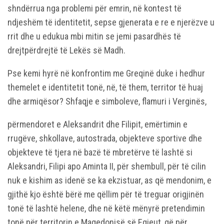
shndërrua nga problemi për emrin, në kontest të
ndjeshëm të identitetit, sepse gjenerata e re e njerëzve u
rrit dhe u edukua mbi mitin se jemi pasardhës të
drejtpërdrejtë të Lekës së Madh.
Pse kemi hyrë në konfrontim me Greqinë duke i hedhur
themelet e identitetit tonë, në, të them, territor të huaj
dhe armiqësor? Shfaqje e simboleve, flamuri i Verginës,
përmendoret e Aleksandrit dhe Filipit, emërtimin e
rrugëve, shkollave, autostrada, objekteve sportive dhe
objekteve të tjera në bazë të mbretërve të lashtë si
Aleksandri, Filipi apo Aminta II, për shembull, për të cilin
nuk e kishim as idenë se ka ekzistuar, as që mendonim, e
gjithë kjo është bërë me qëllim për të treguar origjinën
tonë të lashtë helene, dhe në këtë mënyrë pretendimin
tonë për territorin e Maqedonisë së Egjeut, që për