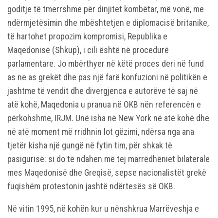
goditje të tmerrshme për dinjitet kombëtar, më vonë, me
ndërmjetësimin dhe mbështetjen e diplomacisë britanike,
të hartohet propozim kompromisi, Republika e
Maqedonisë (Shkup), i cili është në procedurë
parlamentare. Jo mbërthyer në këtë proces deri në fund
as ne as grekët dhe pas një farë konfuzioni në politikën e
jashtme të vendit dhe divergjenca e autorëve të saj në
atë kohë, Maqedonia u pranua në OKB nën referencën e
përkohshme, IRJM. Unë isha në New York në atë kohë dhe
në atë moment më rridhnin lot gëzimi, ndërsa nga ana
tjetër kisha një gungë në fytin tim, për shkak të
pasigurisë: si do të ndahen më tej marrëdhëniet bilaterale
mes Maqedonisë dhe Greqisë, sepse nacionalistët grekë
fuqishëm protestonin jashtë ndërtesës së OKB.
Në vitin 1995, në kohën kur u nënshkrua Marrëveshja e