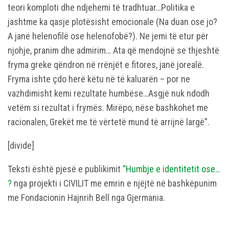
teori komploti dhe ndjehemi të tradhtuar…Politika e
jashtme ka qasje plotësisht emocionale (Na duan ose jo?
A janë helenofilë ose helenofobë?). Ne jemi të etur për
njohje, pranim dhe admirim… Ata që mendojnë se thjeshtë
fryma greke qëndron në rrënjët e fitores, janë jorealë.
Fryma ishte çdo herë këtu në të kaluarën – por ne
vazhdimisht kemi rezultate humbëse…Asgjë nuk ndodh
vetëm si rezultat i frymës. Mirëpo, nëse bashkohet me
racionalen, Grekët me të vërtetë mund të arrijnë largë”.
[divide]
Teksti është pjesë e publikimit
“Humbje e identitetit ose…
?
nga projekti i CIVILIT me emrin e njëjtë në bashkëpunim
me Fondacionin Hajnrih Bell nga Gjermania.