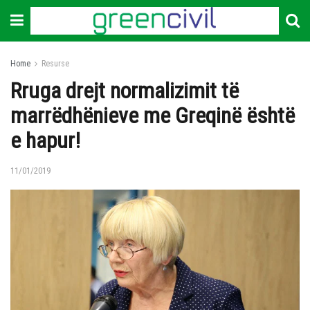
Home
Resurse
Rruga drejt normalizimit të
marrëdhënieve me Greqinë është
e hapur!
11/01/2019