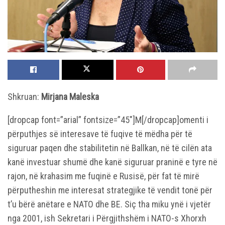
Shkruan:
Mirjana Maleska
[dropcap font=”arial” fontsize=”45″]M[/dropcap]omenti i
përputhjes së interesave të fuqive të mëdha për të
siguruar paqen dhe stabilitetin në Ballkan, në të cilën ata
kanë investuar shumë dhe kanë siguruar praninë e tyre në
rajon, në krahasim me fuqinë e Rusisë, për fat të mirë
përputheshin me interesat strategjike të vendit tonë për
t’u bërë anëtare e NATO dhe BE. Siç tha miku ynë i vjetër
nga 2001, ish Sekretari i Përgjithshëm i NATO-s Xhorxh