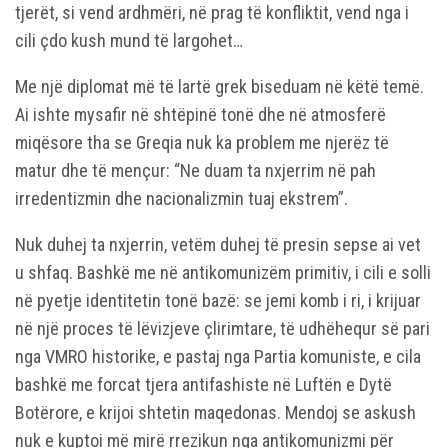
tjerët, si vend ardhmëri, në prag të konfliktit, vend nga i
cili çdo kush mund të largohet…
Me një diplomat më të lartë grek biseduam në këtë temë.
Ai ishte mysafir në shtëpinë tonë dhe në atmosferë
miqësore tha se Greqia nuk ka problem me njerëz të
matur dhe të mençur: “Ne duam ta nxjerrim në pah
irredentizmin dhe nacionalizmin tuaj ekstrem”.
Nuk duhej ta nxjerrin, vetëm duhej të presin sepse ai vet
u shfaq. Bashkë me në antikomunizëm primitiv, i cili e solli
në pyetje identitetin tonë bazë: se jemi komb i ri, i krijuar
në një proces të lëvizjeve çlirimtare, të udhëhequr së pari
nga VMRO historike, e pastaj nga Partia komuniste, e cila
bashkë me forcat tjera antifashiste në Luftën e Dytë
Botërore, e krijoi shtetin maqedonas. Mendoj se askush
nuk e kuptoi më mirë rrezikun nga antikomunizmi për