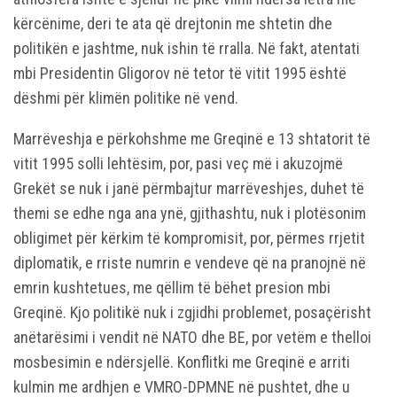
kërcënime, deri te ata që drejtonin me shtetin dhe
politikën e jashtme, nuk ishin të rralla. Në fakt, atentati
mbi Presidentin Gligorov në tetor të vitit 1995 është
dëshmi për klimën politike në vend.
Marrëveshja e përkohshme me Greqinë e 13 shtatorit të
vitit 1995 solli lehtësim, por, pasi veç më i akuzojmë
Grekët se nuk i janë përmbajtur marrëveshjes, duhet të
themi se edhe nga ana ynë, gjithashtu, nuk i plotësonim
obligimet për kërkim të kompromisit, por, përmes rrjetit
diplomatik, e rriste numrin e vendeve që na pranojnë në
emrin kushtetues, me qëllim të bëhet presion mbi
Greqinë. Kjo politikë nuk i zgjidhi problemet, posaçërisht
anëtarësimi i vendit në NATO dhe BE, por vetëm e thelloi
mosbesimin e ndërsjellë. Konflitki me Greqinë e arriti
kulmin me ardhjen e VMRO-DPMNE në pushtet, dhe u