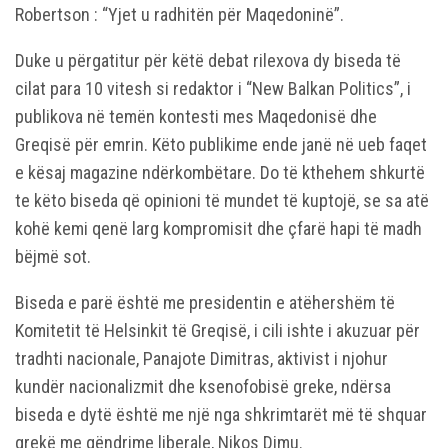
Robertson : “Yjet u radhitën për Maqedoninë”.
Duke u përgatitur për këtë debat rilexova dy biseda të
cilat para 10 vitesh si redaktor i “New Balkan Politics”, i
publikova në temën kontesti mes Maqedonisë dhe
Greqisë për emrin. Këto publikime ende janë në ueb faqet
e kësaj magazine ndërkombëtare. Do të kthehem shkurtë
te këto biseda që opinioni të mundet të kuptojë, se sa atë
kohë kemi qenë larg kompromisit dhe çfarë hapi të madh
bëjmë sot.
Biseda e parë është me presidentin e atëhershëm të
Komitetit të Helsinkit të Greqisë, i cili ishte i akuzuar për
tradhti nacionale, Panajote Dimitras, aktivist i njohur
kundër nacionalizmit dhe ksenofobisë greke, ndërsa
biseda e dytë është me një nga shkrimtarët më të shquar
grekë me qëndrime liberale, Nikos Dimu.