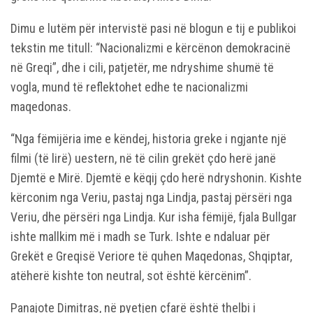
Dimu e lutëm për intervistë pasi në blogun e tij e publikoi
tekstin me titull: “Nacionalizmi e kërcënon demokracinë
në Greqi”, dhe i cili, patjetër, me ndryshime shumë të
vogla, mund të reflektohet edhe te nacionalizmi
maqedonas.
“Nga fëmijëria ime e këndej, historia greke i ngjante një
filmi (të lirë) uestern, në të cilin grekët çdo herë janë
Djemtë e Mirë. Djemtë e këqij çdo herë ndryshonin. Kishte
kërconim nga Veriu, pastaj nga Lindja, pastaj përsëri nga
Veriu, dhe përsëri nga Lindja. Kur isha fëmijë, fjala Bullgar
ishte mallkim më i madh se Turk. Ishte e ndaluar për
Grekët e Greqisë Veriore të quhen Maqedonas, Shqiptar,
atëherë kishte ton neutral, sot është kërcënim”.
Panajote Dimitras, në pyetjen çfarë është thelbi i