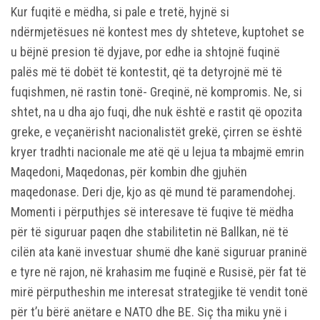
Kur fuqitë e mëdha, si pale e tretë, hyjnë si
ndërmjetësues në kontest mes dy shteteve, kuptohet se
u bëjnë presion të dyjave, por edhe ia shtojnë fuqinë
palës më të dobët të kontestit, që ta detyrojnë më të
fuqishmen, në rastin tonë- Greqinë, në kompromis. Ne, si
shtet, na u dha ajo fuqi, dhe nuk është e rastit që opozita
greke, e veçanërisht nacionalistët grekë, çirren se është
kryer tradhti nacionale me atë që u lejua ta mbajmë emrin
Maqedoni, Maqedonas, për kombin dhe gjuhën
maqedonase. Deri dje, kjo as që mund të paramendohej.
Momenti i përputhjes së interesave të fuqive të mëdha
për të siguruar paqen dhe stabilitetin në Ballkan, në të
cilën ata kanë investuar shumë dhe kanë siguruar praninë
e tyre në rajon, në krahasim me fuqinë e Rusisë, për fat të
mirë përputheshin me interesat strategjike të vendit tonë
për t’u bërë anëtare e NATO dhe BE. Siç tha miku ynë i