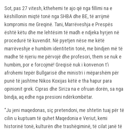
Sot, pas 27 vitesh, kthehemi te ajo që nga fillimi na e
këshillonin miqtë tonë nga SHBA dhe BE, të arrijmë
kompromis me Greqinë. Tani, Marrëveshja e Prespës
është këtu dhe me lehtësim të madh e ndjeka hyrjen në
procedurë të kuvendit. Në pyetjen nëse me këtë
marrëveshje e humbim identitetin tonë, me bindjen më të
madhe të njeriu me përvojë dhe profesori, them se nuk e
humbim, por e forcojmë! Greqisë nuk i konvenon t’i
afrohemi tepër Bullgarisë dhe ministri i mëparshëm për
punë të jashtme Nikos Koxijas këtë e tha hapur para
opinionit grek. Cipras dhe Siriza na e ofruan dorën, sa nga
bindja, aq edhe nga presioni ndërkombëtar.
“Ju jeni maqedonas, siç pretendoni, me shtetin tuaj për të
cilin u kuptuam të quhet Maqedonia e Veriut, kemi
historinë tonë, kulturën dhe trashëgiminë, të cilat janë të