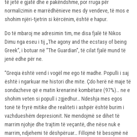
të jetë e gjatë dhe e pakëndshme, por rruga për
normalizimin e marrëdhënieve mes dy vendeve, të mos e
shohim njëri-tjetrin si kërcënim, është e hapur.
Do të mbaroj me adresimin tim, me disa fjalë të Nikos
Dimu nga eseu i tij „The agony and the ecstasy of being
Greek“, i botuar në “The Guardian”, të cilat fjalë mund të
jenë edhe për ne.
”Greqia është vend i vogël me ego të madhe. Populli i saj
është i ngarkuar me histori dhe mite. Çdo herë në maje të
sondazheve që e matin krenarinë kombëtare (97%)… ne e
shohim veten si popull i zgjedhur… Ndeshja mes egos
tonë të fryrë mitike dhe realiteti i ashpër është burim i
vazhdueshëm depresionit. Ne mendojmë se dihet të
marrim njohje dhe trajtim të veçantë, dhe nëse nuk e
marrim, ndjehemi të dëshpëruar… Fillojmë të besojmë në