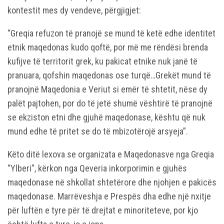
kontestit mes dy vendeve, përgjigjet:
“Greqia refuzon të pranojë se mund të ketë edhe identitet
etnik maqedonas kudo qoftë, por më me rëndësi brenda
kufijve të territorit grek, ku pakicat etnike nuk janë të
pranuara, qofshin maqedonas ose turqë…Grekët mund të
pranojnë Maqedonia e Veriut si emër të shtetit, nëse dy
palët pajtohen, por do të jetë shumë vështirë të pranojnë
se ekziston etni dhe gjuhë maqedonase, kështu që nuk
mund edhe të pritet se do të mbizotërojë arsyeja”.
Këto ditë lexova se organizata e Maqedonasve nga Greqia
“Ylberi”, kërkon nga Qeveria inkorporimin e gjuhës
maqedonase në shkollat shtetërore dhe njohjen e pakicës
maqedonase. Marrëveshja e Prespës dha edhe një nxitje
për luftën e tyre për të drejtat e minoriteteve, por kjo