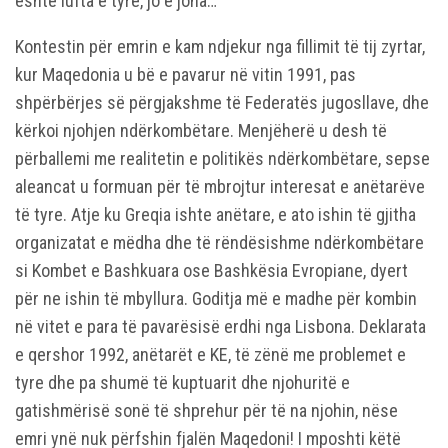
është lufta e tyre, jo e jona…
Kontestin për emrin e kam ndjekur nga fillimit të tij zyrtar,
kur Maqedonia u bë e pavarur në vitin 1991, pas
shpërbërjes së përgjakshme të Federatës jugosllave, dhe
kërkoi njohjen ndërkombëtare. Menjëherë u desh të
përballemi me realitetin e politikës ndërkombëtare, sepse
aleancat u formuan për të mbrojtur interesat e anëtarëve
të tyre. Atje ku Greqia ishte anëtare, e ato ishin të gjitha
organizatat e mëdha dhe të rëndësishme ndërkombëtare
si Kombet e Bashkuara ose Bashkësia Evropiane, dyert
për ne ishin të mbyllura. Goditja më e madhe për kombin
në vitet e para të pavarësisë erdhi nga Lisbona. Deklarata
e qershor 1992, anëtarët e KE, të zënë me problemet e
tyre dhe pa shumë të kuptuarit dhe njohuritë e
gatishmërisë sonë të shprehur për të na njohin, nëse
emri ynë nuk përfshin fjalën Maqedoni! I mposhti këtë