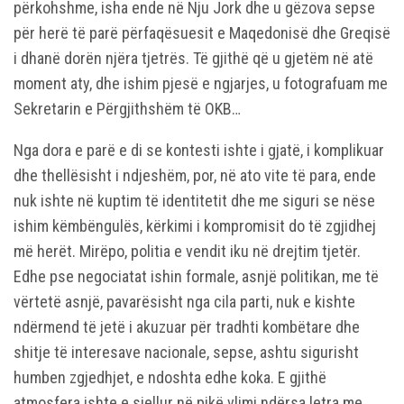
përkohshme, isha ende në Nju Jork dhe u gëzova sepse
për herë të parë përfaqësuesit e Maqedonisë dhe Greqisë
i dhanë dorën njëra tjetrës. Të gjithë që u gjetëm në atë
moment aty, dhe ishim pjesë e ngjarjes, u fotografuam me
Sekretarin e Përgjithshëm të OKB…
Nga dora e parë e di se kontesti ishte i gjatë, i komplikuar
dhe thellësisht i ndjeshëm, por, në ato vite të para, ende
nuk ishte në kuptim të identitetit dhe me siguri se nëse
ishim këmbëngulës, kërkimi i kompromisit do të zgjidhej
më herët. Mirëpo, politia e vendit iku në drejtim tjetër.
Edhe pse negociatat ishin formale, asnjë politikan, me të
vërtetë asnjë, pavarësisht nga cila parti, nuk e kishte
ndërmend të jetë i akuzuar për tradhti kombëtare dhe
shitje të interesave nacionale, sepse, ashtu sigurisht
humben zgjedhjet, e ndoshta edhe koka. E gjithë
atmosfera ishte e sjellur në pikë vlimi ndërsa letra me