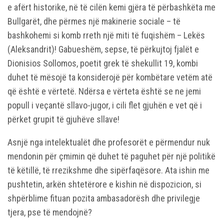
e afërt historike, në të cilën kemi gjëra të përbashkëta me
Bullgarët, dhe përmes një makinerie sociale – të
bashkohemi si komb rreth një miti të fuqishëm – Lekës
(Aleksandrit)! Gabueshëm, sepse, të përkujtoj fjalët e
Dionisios Sollomos, poetit grek të shekullit 19, kombi
duhet të mësojë ta konsiderojë për kombëtare vetëm atë
që është e vërtetë. Ndërsa e vërteta është se ne jemi
popull i veçantë sllavo-jugor, i cili flet gjuhën e vet që i
përket grupit të gjuhëve sllave!
Asnjë nga intelektualët dhe profesorët e përmendur nuk
mendonin për çmimin që duhet të paguhet për një politikë
të këtillë, të rrezikshme dhe sipërfaqësore. Ata ishin me
pushtetin, arkën shtetërore e kishin në dispozicion, si
shpërblime fituan pozita ambasadorësh dhe privilegje
tjera, pse të mendojnë?