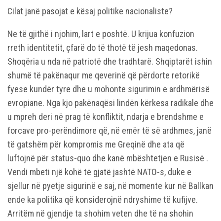
Cilat janë pasojat e kësaj politike nacionaliste?
Ne të gjithë i njohim, lart e poshtë. U krijua konfuzion
rreth identitetit, çfarë do të thotë të jesh maqedonas.
Shoqëria u nda në patriotë dhe tradhtarë. Shqiptarët ishin
shumë të pakënaqur me qeverinë që përdorte retorikë
fyese kundër tyre dhe u mohonte sigurimin e ardhmërisë
evropiane. Nga kjo pakënaqësi lindën kërkesa radikale dhe
u mpreh deri në prag të konfliktit, ndarja e brendshme e
forcave pro-perëndimore që, në emër të së ardhmes, janë
të gatshëm për kompromis me Greqinë dhe ata që
luftojnë për status-quo dhe kanë mbështetjen e Rusisë .
Vendi mbeti një kohë të gjatë jashtë NATO-s, duke e
sjellur në pyetje sigurinë e saj, në momente kur në Ballkan
ende ka politika që konsiderojnë ndryshime të kufijve.
Arritëm në gjendje ta shohim veten dhe të na shohin