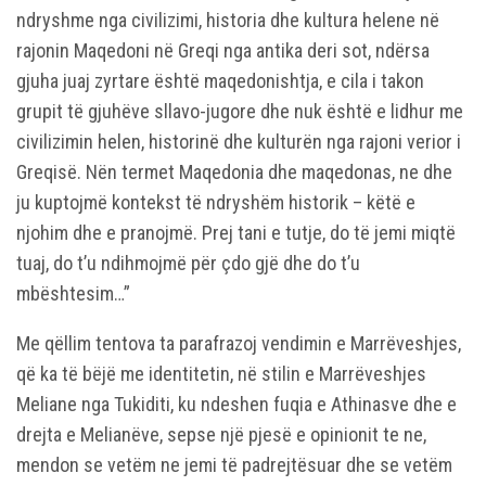
ndryshme nga civilizimi, historia dhe kultura helene në
rajonin Maqedoni në Greqi nga antika deri sot, ndërsa
gjuha juaj zyrtare është maqedonishtja, e cila i takon
grupit të gjuhëve sllavo-jugore dhe nuk është e lidhur me
civilizimin helen, historinë dhe kulturën nga rajoni verior i
Greqisë. Nën termet Maqedonia dhe maqedonas, ne dhe
ju kuptojmë kontekst të ndryshëm historik – këtë e
njohim dhe e pranojmë. Prej tani e tutje, do të jemi miqtë
tuaj, do t’u ndihmojmë për çdo gjë dhe do t’u
mbështesim…”
Me qëllim tentova ta parafrazoj vendimin e Marrëveshjes,
që ka të bëjë me identitetin, në stilin e Marrëveshjes
Meliane nga Tukiditi, ku ndeshen fuqia e Athinasve dhe e
drejta e Melianëve, sepse një pjesë e opinionit te ne,
mendon se vetëm ne jemi të padrejtësuar dhe se vetëm