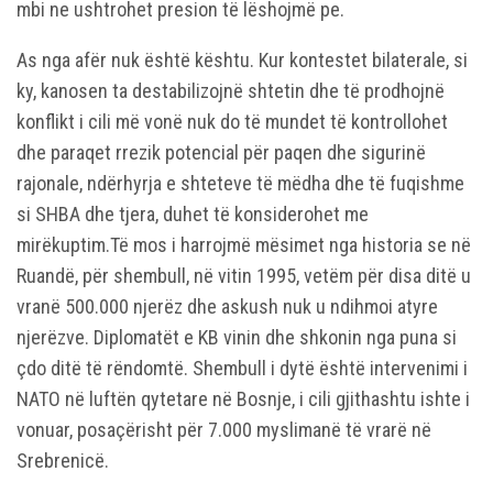
mbi ne ushtrohet presion të lëshojmë pe.
As nga afër nuk është kështu. Kur kontestet bilaterale, si
ky, kanosen ta destabilizojnë shtetin dhe të prodhojnë
konflikt i cili më vonë nuk do të mundet të kontrollohet
dhe paraqet rrezik potencial për paqen dhe sigurinë
rajonale, ndërhyrja e shteteve të mëdha dhe të fuqishme
si SHBA dhe tjera, duhet të konsiderohet me
mirëkuptim.Të mos i harrojmë mësimet nga historia se në
Ruandë, për shembull, në vitin 1995, vetëm për disa ditë u
vranë 500.000 njerëz dhe askush nuk u ndihmoi atyre
njerëzve. Diplomatët e KB vinin dhe shkonin nga puna si
çdo ditë të rëndomtë. Shembull i dytë është intervenimi i
NATO në luftën qytetare në Bosnje, i cili gjithashtu ishte i
vonuar, posaçërisht për 7.000 myslimanë të vrarë në
Srebrenicë.