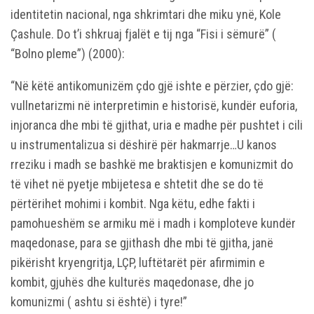
identitetin nacional, nga shkrimtari dhe miku ynë, Kole
Çashule. Do t’i shkruaj fjalët e tij nga “Fisi i sëmurë” (
“Bolno pleme”) (2000):
“Në këtë antikomunizëm çdo gjë ishte e përzier, çdo gjë:
vullnetarizmi në interpretimin e historisë, kundër euforia,
injoranca dhe mbi të gjithat, uria e madhe për pushtet i cili
u instrumentalizua si dëshirë për hakmarrje…U kanos
rreziku i madh se bashkë me braktisjen e komunizmit do
të vihet në pyetje mbijetesa e shtetit dhe se do të
përtërihet mohimi i kombit. Nga këtu, edhe fakti i
pamohueshëm se armiku më i madh i komploteve kundër
maqedonase, para se gjithash dhe mbi të gjitha, janë
pikërisht kryengritja, LÇP, luftëtarët për afirmimin e
kombit, gjuhës dhe kulturës maqedonase, dhe jo
komunizmi ( ashtu si është) i tyre!”