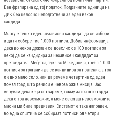
Бев фрапирана од тој податок. Подрачните единици на
ДИК беа целосно неподготвени за еден ваков
кандидат.
Многу е тешко еден независен кандидат да се избори
и да ги собере тие 1.000 потписи. Добив информација
дека во некои држави се доволно се 100 потписи за
некој да се кандидира за независен кандидат за
претседател. Меѓутоа, тука во Македонија, треба 1.000
потписи за граѓанин да се кандидира за пратеник, а тоа
е едно мало село, или да речеме четвртина од еден
помал град, што речиси е невозможна мисија. Јас
верувам дека ќе ја оствариме, токму затоа што тврдат
дека е тоа невозможно, а мене секогаш невозможните
мисии ми биле предизвик. Системот е така направен,
во една општина се собираат потписи од четири