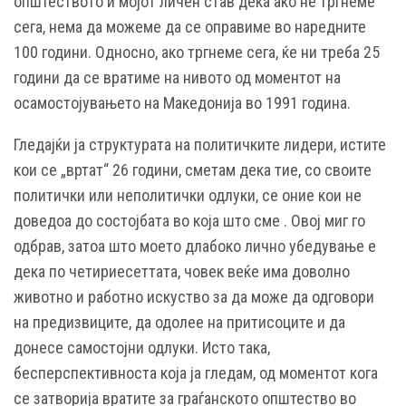
општеството и мојот личен став дека ако не тргнеме
сега, нема да можеме да се оправиме во наредните
100 години. Односно, ако тргнеме сега, ќе ни треба 25
години да се вратиме на нивото од моментот на
осамостојувањето на Македонија во 1991 година.
Гледајќи ја структурата на политичките лидери, истите
кои се „вртат“ 26 години, сметам дека тие, со своите
политички или неполитички одлуки, се оние кои не
доведоа до состојбата во која што сме . Овој миг го
одбрав, затоа што моето длабоко лично убедување е
дека по четириесеттата, човек веќе има доволно
животно и работно искуство за да може да одговори
на предизвиците, да одолее на притисоците и да
донесе самостојни одлуки. Исто така,
бесперспективноста која ја гледам, од моментот кога
се затворија вратите за граѓанското општество во