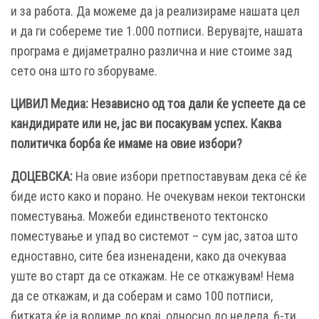
и за работа. Да можеме да ја реализираме нашата цел
и да ги собереме тие 1.000 потписи. Верувајте, нашата
програма е дијаметрално различна и ние стоиме зад
сето она што го зборуваме.
ЦИВИЛ Медиа: Независно од тоа дали ќе успеете да се
кандидирате или не, јас ви посакувам успех. Каква
политичка борба ќе имаме на овие избори?
ДОЦЕВСКА:
На овие избори претпоставувам дека сé ќе
биде исто како и порано. Не очекувам некои тектонски
поместувања. Можеби единственото тектонско
поместување и упад во системот – сум јас, затоа што
едноставно, сите беа изненадени, како да очекуваа
уште во старт да се откажам. Не се откажувам! Нема
да се откажам, и да соберам и само 100 потписи,
битката ќе ја водиме до крај, односно до недела, 6-ти