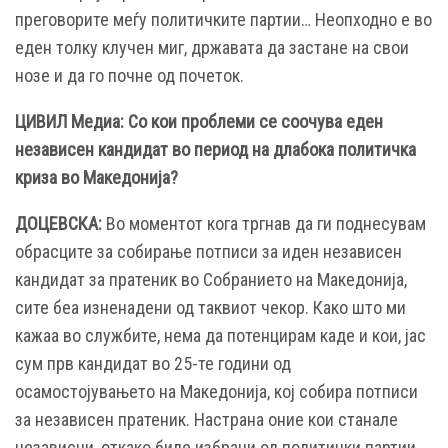
преговорите меѓу политичките партии… Неопходно е во
еден толку клучен миг, државата да застане на свои
нозе и да го почне од почеток.
ЦИВИЛ Медиа: Со кои проблеми се соочува еден
независен кандидат во период на длабока политичка
криза во Македонија?
ДОЦЕВСКА:
Во моментот кога тргнав да ги поднесувам
обрасците за собирање потписи за иден независен
кандидат за пратеник во Собранието на Македонија,
сите беа изненадени од таквиот чекор. Како што ми
кажаа во службите, нема да потенцирам каде и кои, јас
сум прв кандидат во 25-те години од
осамостојувањето на Македонија, кој собира потписи
за независен пратеник. Настрана оние кои станале
независни, откако биле избрани од политички партии.