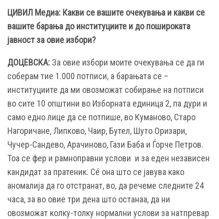
ЦИВИЛ Медиа: Какви се вашите очекувања и какви се
вашите барања до институциите и до пошироката
јавност за овие избори?
ДОЦЕВСКА:
За овие избори моите очекувања се да ги
соберам тие 1.000 потписи, а барањата се –
институциите да ми овозможат собирање на потписи
во сите 10 општини во Изборната единица 2, па дури и
само едно лице да се потпише, во Куманово, Старо
Нагоричане, Липково, Чаир, Бутел, Шуто Оризари,
Чучер-Сандево, Арачиново, Гази Баба и Ѓорче Петров.
Тоа се фер и рамноправни услови и за еден независен
кандидат за пратеник. Сé она што се јавува како
аномалија да го отстранат, во, да речеме следните 24
часа, за во овие три дена што останаа, да ни
овозможат колку-толку нормални услови за натпревар