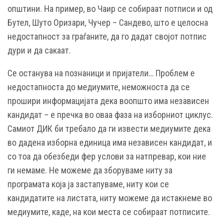
општини. На пример, во Чаир се собираат потписи и од
Бутел, Шуто Оризари, Чучер – Сандево, што е целосна
недостапност за граѓаните, да го дадат својот потпис
дури и да сакаат.
Се останува на познаници и пријатели… Проблем е
недостапноста до медиумите, неможноста да се
прошири информацијата дека воопшто има независен
кандидат – е пречка во оваа фаза на изборниот циклус.
Самиот ДИК би требало да ги извести медиумите дека
во дадена изборна единица има независен кандидат, и
со тоа да обезбеди фер услови за натпревар, кои ние
ги немаме. Не можеме да зборуваме ниту за
програмата која ја застапуваме, ниту кои се
кандидатите на листата, ниту можеме да истакнеме во
медиумите, каде, на кои места се собираат потписите.