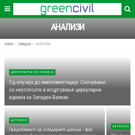
АНАЛИЗИ
Home
Category
АНАЛИЗИ
ЦИРКУЛАРНА ЕКОНОМИЈА
Од илузија до имплементација: Соочување
со неуспесите и исцртување циркуларна
иднина за Западен Балкaн
АКТУЕЛНО
АКТУЕЛНО
Придобивките од солидарните даноци – фер