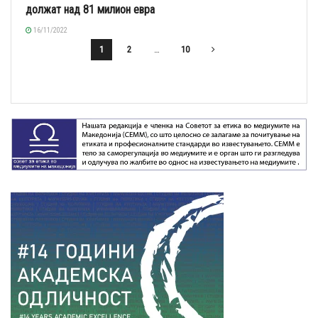
должат над 81 милион евра
16/11/2022
1
2
…
10