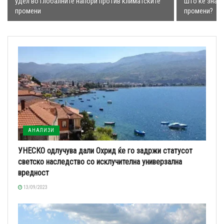
удел во глобалните напори против климатските
Што ќе значи
промени
промени?
АНАЛИЗИ
УНЕСКО одлучува дали Охрид ќе го задржи статусот
светско наследство со исклучителна универзална
вредност
13/09/2023