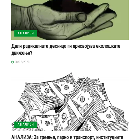
АНАЛИЗИ
Дали радикалната десница ги присвојува еколошките
движења?
08/02/2023
АНАЛИЗИ
АНАЛИЗА: За греење, парно и транспорт, институциите