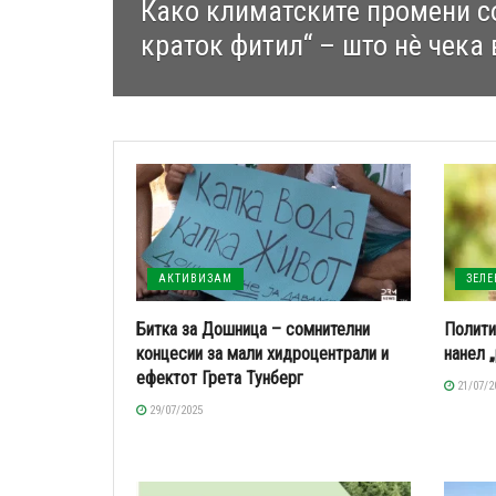
Како климатските промени с
краток фитил“ – што нè чека
АКТИВИЗАМ
ЗЕЛ
Битка за Дошница – сомнителни
Полити
концесии за мали хидроцентрали и
нанел 
ефектот Грета Тунберг
21/07/2
29/07/2025