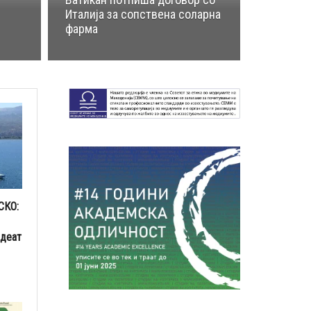
Италија за сопствена соларна
фарма
СКО:
адеат