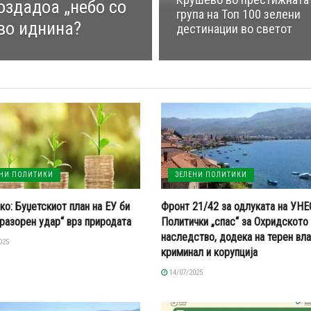
оздадоа „небо со
група на Топ 100 зелени
 во иднина?
дестинации во светот
ЕНИ ПОЛИТИКИ
ЗЕЛЕНИ ПОЛИТИКИ
ко: Буџетскиот план на ЕУ би
Фронт 21/42 за одлуката на УНЕ
„разорен удар“ врз природата
Политички „спас“ за Охридското
наследство, додека на терен вл
025
криминал и корупција
14/07/2025