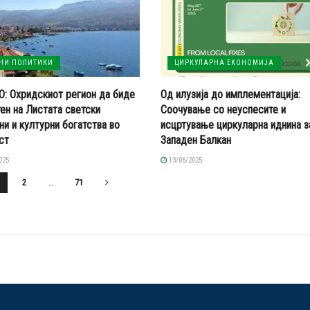
ЕНИ ПОЛИТИКИ
ЦИРКУЛАРНА ЕКОНОМИЈА
: Охридскиот регион да биде
Од илузија до имплементација:
ен на Листата светски
Соочување со неуспесите и
ни и културни богатства во
исцртување циркуларна иднина з
ст
Западен Балкaн
025
13/06/2025
2
…
71