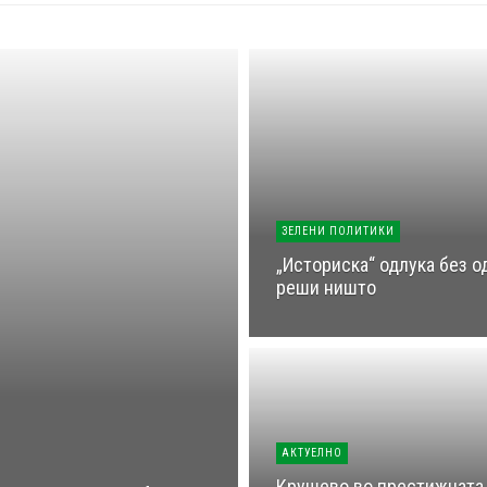
ЗЕЛЕНИ ПОЛИТИКИ
„Историска“ одлука без о
реши ништо
АКТУЕЛНО
Крушево во престижната