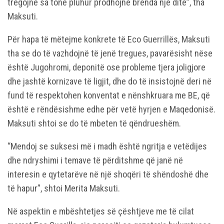
tregojnë sa tonë pluhur prodhojnë brenda një dite”, tha
Maksuti.
Për hapa të mëtejme konkrete të Eco Guerrillës, Maksuti
tha se do të vazhdojnë të jenë tregues, pavarësisht nëse
është Jugohromi, deponitë ose probleme tjera joligjore
dhe jashtë kornizave të ligjit, dhe do të insistojnë deri në
fund të respektohen konventat e nënshkruara me BE, që
është e rëndësishme edhe për vetë hyrjen e Maqedonisë.
Maksuti shtoi se do të mbeten të qëndrueshëm.
“Mendoj se suksesi më i madh është ngritja e vetëdijes
dhe ndryshimi i temave të përditshme që janë në
interesin e qytetarëve në një shoqëri të shëndoshë dhe
të hapur”, shtoi Merita Maksuti.
Në aspektin e mbështetjes së çështjeve me të cilat