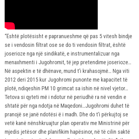
“Është plotësisht e papranueshme që pas 5 vitesh bindje
se i vendosin filtrat ose se do ti vendosin filtrat, është
joserioze nga një sindikatë, e instrumentalizuar nga
menaxhmenti i Jugohromit, të jep pretendime joserioze…
Në aspektin e të dhënave, mund t’i krahasojmë… Nga viti
2012 deri 2015 kur Jugohromi punonte me kapacitet të
plotë, ndiqeshin PM 10 grimcat sa ishin në nivel vjetor…
Tetova si qyteti më i ndotur në periudhë ra në vendin e
shtatë për nga ndotja në Maqedoni…Jugohromi duhet të
pranojë se janë ndotësi ë i madh. Dhe do t’i përkujtoj se
vetë kanë nënshkruajtur plan operativ me Ministrinë për
mjedis jetësor dhe planifikim hapësinor, në të cilin saktë