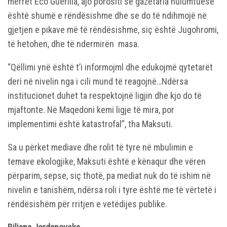
merret Eco Guerilla, ajo porositi se gazetaria hulumtuese
është shumë e rëndësishme dhe se do të ndihmojë në
gjetjen e pikave më të rëndësishme, siç është Jugohromi,
të hetohen, dhe të ndermirën masa.
“Qëllimi ynë është t’i informojml dhe edukojmë qytetarët
deri në nivelin nga i cili mund të reagojnë…Ndërsa
institucionet duhet ta respektojnë ligjin dhe kjo do të
mjaftonte. Në Maqedoni kemi ligje të mira, por
implementimi është katastrofal”, tha Maksuti.
Sa u përket mediave dhe rolit të tyre në mbulimin e
temave ekologjike, Maksuti është e kënaqur dhe vëren
përparim, sepse, siç thotë, pa mediat nuk do të ishim në
nivelin e tanishëm, ndërsa roli i tyre është me të vërtetë i
rëndësishëm për rritjen e vetëdijes publike.