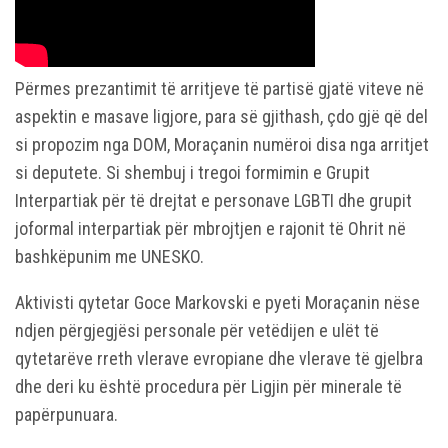
Përmes prezantimit të arritjeve të partisë gjatë viteve në
aspektin e masave ligjore, para së gjithash, çdo gjë që del
si propozim nga DOM, Moraçanin numëroi disa nga arritjet
si deputete. Si shembuj i tregoi formimin e Grupit
Interpartiak për të drejtat e personave LGBTI dhe grupit
joformal interpartiak për mbrojtjen e rajonit të Ohrit në
bashkëpunim me UNESKO.
Aktivisti qytetar Goce Markovski e pyeti Moraçanin nëse
ndjen përgjegjësi personale për vetëdijen e ulët të
qytetarëve rreth vlerave evropiane dhe vlerave të gjelbra
dhe deri ku është procedura për Ligjin për minerale të
papërpunuara.