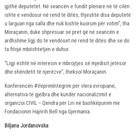
gjithë deputetët. Në seancën e fundit plenare në të cilën
ishte e vendosur në rend të ditës, thjeshtë disa deputetë
u larguan nga salla dhe nuk kishte kuorum për votim”, tha
Moraçanin, duke shpresuar se pret që në seancën e
ardhshme ligji do të vendoset në rend të ditës dhe se do
ta fitojë mbështetjen e duhur.
“Ligji është në interesin e mbrojtjes së mjedisit jetësor
dhe shëndetit të njerëzve”, theksoi Moraçanin.
Konferencën #VeprimIntegrim për vlera evropiane,
alternativa të gjelbra dhe kundër nacionalizimit e
organizoi CIVIL – Qendra për Liri në bashkëpunim me
Fondacionin Hajnrih Bell nga Gjermania.
Biljana Jordanovska