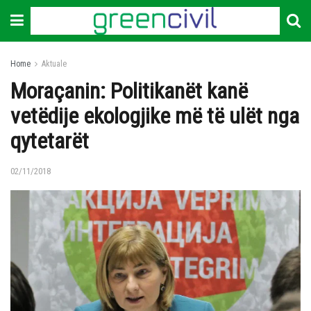
Home
Aktuale
Moraçanin: Politikanët kanë
vetëdije ekologjike më të ulët nga
qytetarët
02/11/2018