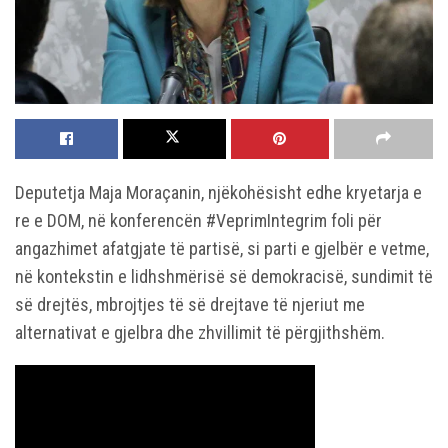
Deputetja Maja Moraçanin, njëkohësisht edhe kryetarja e
re e DOM, në konferencën #VeprimIntegrim foli për
angazhimet afatgjate të partisë, si parti e gjelbër e vetme,
në kontekstin e lidhshmërisë së demokracisë, sundimit të
së drejtës, mbrojtjes të së drejtave të njeriut me
alternativat e gjelbra dhe zhvillimit të përgjithshëm.