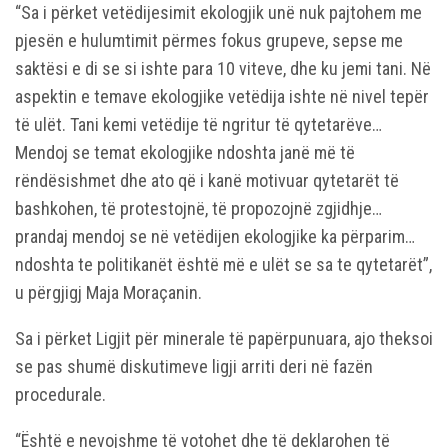
“Sa i përket vetëdijesimit ekologjik unë nuk pajtohem me
pjesën e hulumtimit përmes fokus grupeve, sepse me
saktësi e di se si ishte para 10 viteve, dhe ku jemi tani. Në
aspektin e temave ekologjike vetëdija ishte në nivel tepër
të ulët. Tani kemi vetëdije të ngritur të qytetarëve…
Mendoj se temat ekologjike ndoshta janë më të
rëndësishmet dhe ato që i kanë motivuar qytetarët të
bashkohen, të protestojnë, të propozojnë zgjidhje…
prandaj mendoj se në vetëdijen ekologjike ka përparim…
ndoshta te politikanët është më e ulët se sa te qytetarët”,
u përgjigj Maja Moraçanin.
Sa i përket Ligjit për minerale të papërpunuara, ajo theksoi
se pas shumë diskutimeve ligji arriti deri në fazën
procedurale.
“Është e nevojshme të votohet dhe të deklarohen të