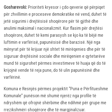
Gosharevski:
Prioriteti kryesor i çdo qeverie që përpiqet
për zhvillimin e proceseve demokratike në vend, duhet të
jetë sigurimi i drejtësisë shoqërore për të gjithë dhe
anulimi maksimal i nacionalizmit. Kur flasim për drejtësi
shoqërore, duhet të kemi parasysh se kjo ka të bëjë me
luftimin e varfërisë, papunësisë dhe barazisë. Një nga
mënyrat për të krijuar një shtet të mirëqenies dhe për të
siguruar drejtësinë sociale dhe mirëqenien e qytetarëve
mund të sigurohet përmes investimeve të huaja që do të
krijojnë vende të reja pune, do të ulin papunësinë dhe
varfërinë.
Komuna e Resnjës përmes projektit “Puna e Përfitueshme
Komunale” punëson më shumë njerëz nga profile të
ndryshëm që ofrojnë shërbime dhe ndihmë për grupe me
rrezikshmëri shoqërore dhe të margjinalizuar.