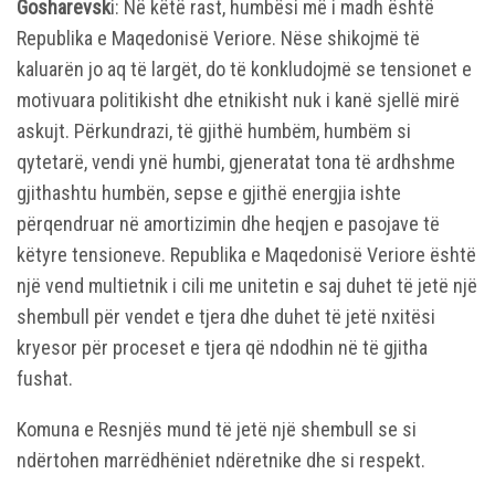
Gosharevsk
i: Në këtë rast, humbësi më i madh është
Republika e Maqedonisë Veriore. Nëse shikojmë të
kaluarën jo aq të largët, do të konkludojmë se tensionet e
motivuara politikisht dhe etnikisht nuk i kanë sjellë mirë
askujt. Përkundrazi, të gjithë humbëm, humbëm si
qytetarë, vendi ynë humbi, gjeneratat tona të ardhshme
gjithashtu humbën, sepse e gjithë energjia ishte
përqendruar në amortizimin dhe heqjen e pasojave të
këtyre tensioneve. Republika e Maqedonisë Veriore është
një vend multietnik i cili me unitetin e saj duhet të jetë një
shembull për vendet e tjera dhe duhet të jetë nxitësi
kryesor për proceset e tjera që ndodhin në të gjitha
fushat.
Komuna e Resnjës mund të jetë një shembull se si
ndërtohen marrëdhëniet ndëretnike dhe si respekt.