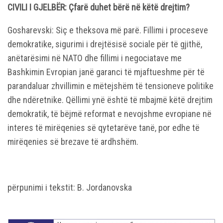
CIVILI I GJELBËR: Çfarë duhet bërë në këtë drejtim?
Gosharevski: Siç e theksova më parë. Fillimi i proceseve
demokratike, sigurimi i drejtësisë sociale për të gjithë,
anëtarësimi në NATO dhe fillimi i negociatave me
Bashkimin Evropian janë garanci të mjaftueshme për të
parandaluar zhvillimin e mëtejshëm të tensioneve politike
dhe ndëretnike. Qëllimi ynë është të mbajmë këtë drejtim
demokratik, të bëjmë reformat e nevojshme evropiane në
interes të mirëqenies së qytetarëve tanë, por edhe të
mirëqenies së brezave të ardhshëm.
përpunimi i tekstit: B. Jordanovska