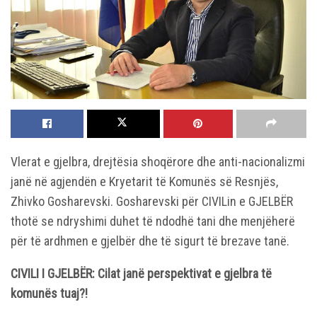
Vlerat e gjelbra, drejtësia shoqërore dhe anti-nacionalizmi
janë në agjendën e Kryetarit të Komunës së Resnjës,
Zhivko Gosharevski. Gosharevski për CIVILin e GJELBËR
thotë se ndryshimi duhet të ndodhë tani dhe menjëherë
për të ardhmen e gjelbër dhe të sigurt të brezave tanë.
CIVILI I GJELBËR: Cilat janë perspektivat e gjelbra të
komunës tuaj?!