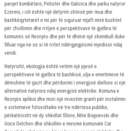
parqet kombëtare, Pelister dhe Galicica dhe parku natyror
Ezereni, i cili është një detyrim shtesë për mua dhe
bashkëqytetarët e mi për të siguruar mjaft mirë kushtet
për zhvillimin dhe rritjen e perspektivave të gjelbra të
komunës së Resnjës dhe për të dhënë një shembull duke
filluar nga ne se si të rritet ndërgjegjësimi mjedisor ndaj
vendi.
Natyrisht, ekologjia është vetëm një pjesë e
perspektivave të gjelbra të bashkisë, ulja e emetimeve të
dëmshme të gazit dhe përdorimi i energjisë diellore si një
alternativë natyrore ndaj energjisë elektrike. Komuna e
Resnjës aplikoi dhe mori një investim granti për instalimin
e sistemeve fotovoltaike në tre ndërtesa publike,
përkatësisht në dy shkollat ​​fillore, Mite Bogoevski dhe
Goce Delchev dhe shkollën e mesme komunale Car