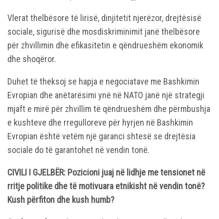
Vlerat thelbësore të lirisë, dinjitetit njerëzor, drejtësisë
sociale, sigurisë dhe mosdiskriminimit janë thelbësore
për zhvillimin dhe efikasitetin e qëndrueshëm ekonomik
dhe shoqëror.
Duhet të theksoj se hapja e negociatave me Bashkimin
Evropian dhe anëtarësimi ynë në NATO janë një strategji
mjaft e mirë për zhvillim të qëndrueshëm dhe përmbushja
e kushteve dhe rregulloreve për hyrjen në Bashkimin
Evropian është vetëm një garanci shtesë se drejtësia
sociale do të garantohet në vendin tonë.
CIVILI I GJELBËR: Pozicioni juaj në lidhje me tensionet në
rritje politike dhe të motivuara etnikisht në vendin tonë?
Kush përfiton dhe kush humb?