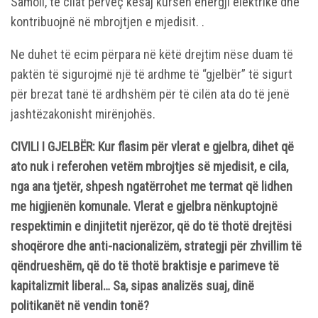
Samoil, të cilat përveç kësaj kursen energji elektrike dhe
kontribuojnë në mbrojtjen e mjedisit. .
Ne duhet të ecim përpara në këtë drejtim nëse duam të
paktën të sigurojmë një të ardhme të “gjelbër” të sigurt
për brezat tanë të ardhshëm për të cilën ata do të jenë
jashtëzakonisht mirënjohës.
CIVILI I GJELBËR: Kur flasim për vlerat e gjelbra, dihet që
ato nuk i referohen vetëm mbrojtjes së mjedisit, e cila,
nga ana tjetër, shpesh ngatërrohet me termat që lidhen
me higjienën komunale. Vlerat e gjelbra nënkuptojnë
respektimin e dinjitetit njerëzor, që do të thotë drejtësi
shoqërore dhe anti-nacionalizëm, strategji për zhvillim të
qëndrueshëm, që do të thotë braktisje e parimeve të
kapitalizmit liberal… Sa, sipas analizës suaj, dinë
politikanët në vendin tonë?