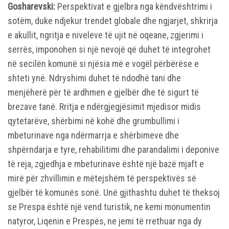
Gosharevski:
Perspektivat e gjelbra nga këndvështrimi i
sotëm, duke ndjekur trendet globale dhe ngjarjet, shkrirja
e akullit, ngritja e niveleve të ujit në oqeane, zgjerimi i
serrës, imponohen si një nevojë që duhet të integrohet
në secilën komunë si njësia më e vogël përbërëse e
shteti ynë. Ndryshimi duhet të ndodhë tani dhe
menjëherë për të ardhmen e gjelbër dhe të sigurt të
brezave tanë. Rritja e ndërgjegjësimit mjedisor midis
qytetarëve, shërbimi në kohë dhe grumbullimi i
mbeturinave nga ndërmarrja e shërbimeve dhe
shpërndarja e tyre, rehabilitimi dhe parandalimi i deponive
të reja, zgjedhja e mbeturinave është një bazë mjaft e
mirë për zhvillimin e mëtejshëm të perspektivës së
gjelbër të komunës sonë. Unë gjithashtu duhet të theksoj
se Prespa është një vend turistik, ne kemi monumentin
natyror, Liqenin e Prespës, ne jemi të rrethuar nga dy