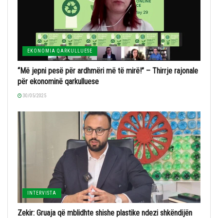
EKONOMIA QARKULLUESE
“Më jepni pesë për ardhmëri më të mirë!” – Thirrje rajonale
për ekonominë qarkulluese
30/05/2025
INTERVISTA
Zekir: Gruaja që mblidhte shishe plastike ndezi shkëndijën