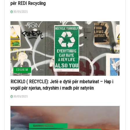
për REDI Recycling
30/05/2025
EDUKIM
RICIKLO ( RECYCLE): Jetë e dytë për mbeturinat – Hap i
vogël për njeriun, ndryshim i madh për natyrën
30/05/2025