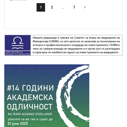
1
2
…
7