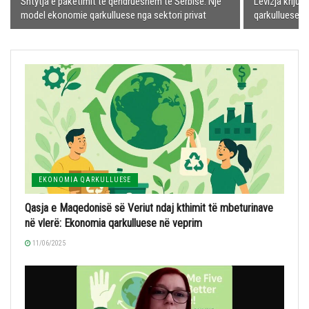
Shtytja e paketimit të qëndrueshëm të Serbisë: Një
Lëvizja krijue
model ekonomie qarkulluese nga sektori privat
qarkulluese pë
EKONOMIA QARKULLUESE
Qasja e Maqedonisë së Veriut ndaj kthimit të mbeturinave
në vlerë: Ekonomia qarkulluese në veprim
11/06/2025