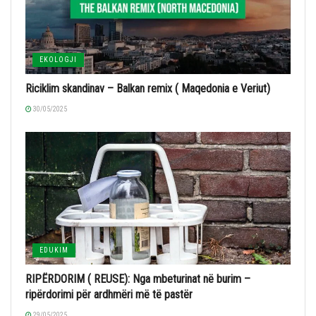
EKOLOGJI
Riciklim skandinav – Balkan remix ( Maqedonia e Veriut)
30/05/2025
EDUKIM
RIPËRDORIM ( REUSE): Nga mbeturinat në burim –
ripërdorimi për ardhmëri më të pastër
29/05/2025