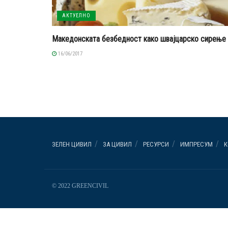
АКТУЕЛНО
Македонската безбедност како швајцарско сирење
16/06/2017
ЗЕЛЕН ЦИВИЛ
ЗА ЦИВИЛ
РЕСУРСИ
ИМПРЕСУМ
К
© 2022 GREENCIVIL