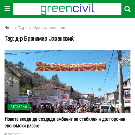
Home
Tag
д-р Бранимир Јовановиќ
Tag:
д-р Бранимир Јовановиќ
АКТУЕЛНО
Новата влада да создаде амбиент за стабилен и долгорочен
економски развој!
08/05/2017