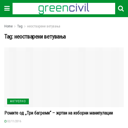
Home
Tag
неостварени ветувања
Tag:
неостварени ветувања
АКТУЕЛНО
Ромите од „Три багреми“ – жртви на изборни манипулации
02/11/2016