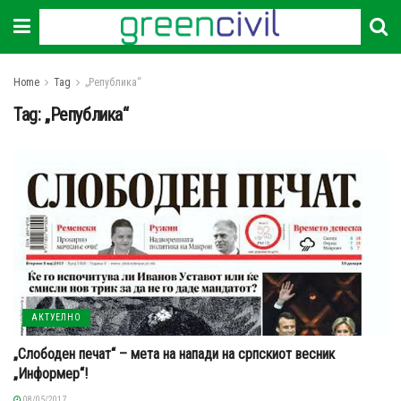
Home
Tag
„Република“
Tag:
„Република“
АКТУЕЛНО
„Слободен печат“ – мета на напади на српскиот весник
„Информер“!
08/05/2017