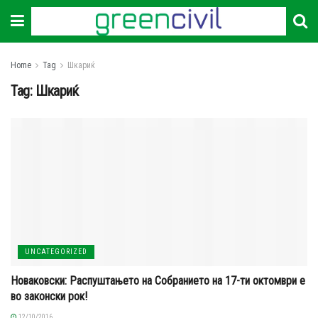
Home
Tag
Шкариќ
Tag:
Шкариќ
UNCATEGORIZED
Новаковски: Распуштањето на Собранието на 17-ти октомври е
во законски рок!
12/10/2016