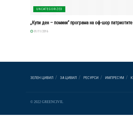
UNCATEGORIZED
„Купи ден – помини“ програма на оф-шор патриотите
01/11/2016
ЗЕЛЕН ЦИВИЛ
ЗА ЦИВИЛ
РЕСУРСИ
ИМПРЕСУМ
К
© 2022 GREENCIVIL