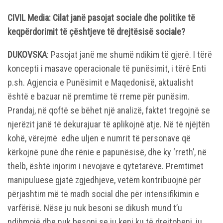
CIVIL Media: Cilat janë pasojat sociale dhe politike të
keqpërdorimit të çështjeve të drejtësisë sociale?
DUKOVSKA
: Pasojat janë me shumë ndikim të gjerë. I tërë
koncepti i masave operacionale të punësimit, i tërë Enti
p.sh. Agjencia e Punësimit e Maqedonisë, aktualisht
është e bazuar në premtime të rreme për punësim.
Prandaj, në qoftë se bëhet një analizë, faktet tregojnë se
njerëzit janë të dekurajuar të aplikojnë atje. Në të njëjtën
kohë, vërejmë edhe uljen e numrit të personave që
kërkojnë punë dhe rënie e papunësisë, dhe ky ‘rreth’, në
thelb, është injorim i nevojave e qytetarëve. Premtimet
manipuluese gjatë zgjedhjeve, vetëm kontribuojnë për
përjashtim më të madh social dhe për intensifikimin e
varfërisë. Nëse ju nuk besoni se dikush mund t’u
ndihmojë dhe nuk besoni se ju keni ku të drejtoheni, ju