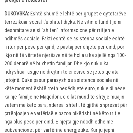
DUKOVSKA:
Është shumë e lehtë për grupet e qytetarëve
tërrezikuar social t’u shitet diçka. Në vitin e fundit jemi
dëshmitarë se si “shiten” informacione për rritjen e
ndihmës sociale. Fakti është se asistenca sociale është
rritur për pesë për qind, e pastaj për dhjetë për qind, por
kjo në të vërtetë njerëzve në të holla u ka sjellë nga 100-
200 denarë në buxhetin familjar. Dhe kjo nuk u ka
ndryshuar asgjë në drejtim të cilësisë së jetës që ata
jetojnë. Duke pasur parasysh se asistenca sociale në
këtë moment është rreth pesëdhjetë euro, nuk e di nëse
ka një familje në Maqedoni, e cilat mund të shtyjë muajin
vetëm me këto para, ndërsa shteti, të gjithë shpresat për
çrrënjosjen e varfërisë e bazon pikërisht në këto rritje
nga plus pesë për qind. E njëjta gjë ndodh edhe me
subvencionet për varfërinë energjetike. Kur ju jepni