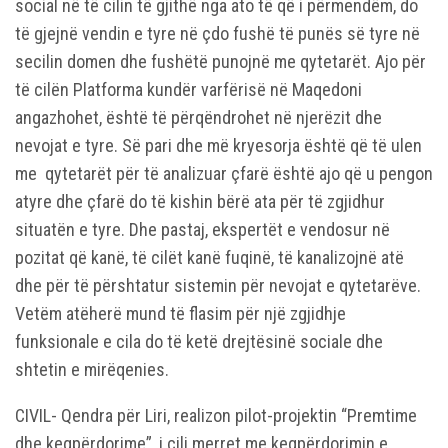
social në të cilin të gjithë nga ato të që i përmendëm, do
të gjejnë vendin e tyre në çdo fushë të punës së tyre në
secilin domen dhe fushëtë punojnë me qytetarët. Ajo për
të cilën Platforma kundër varfërisë në Maqedoni
angazhohet, është të përqëndrohet në njerëzit dhe
nevojat e tyre. Së pari dhe më kryesorja është që të ulen
me qytetarët për të analizuar çfarë është ajo që u pengon
atyre dhe çfarë do të kishin bërë ata për të zgjidhur
situatën e tyre. Dhe pastaj, ekspertët e vendosur në
pozitat që kanë, të cilët kanë fuqinë, të kanalizojnë atë
dhe për të përshtatur sistemin për nevojat e qytetarëve.
Vetëm atëherë mund të flasim për një zgjidhje
funksionale e cila do të ketë drejtësinë sociale dhe
shtetin e mirëqenies.
CIVIL- Qendra për Liri, realizon pilot-projektin “Premtime
dhe keqpërdorime”, i cili merret me keqpërdorimin e