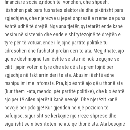
financiare sociale,ndodh të vonohen, dhe shpesh,
lëshohen pak para fushatës elektorale dhe pikërisht para
zgjedhjeve, dhe njerëzve u jepet shpresë e rreme se puna
është udhë të drejtë. Nga ana tjetër, qytetarët ende kanë
besim në sistemin dhe ende e shfrytëzojnë të drejtën e
tyre për të votuar, ende i lejojnë partitë politike tu
adresohen dhe fushatat prekin deri te ata. Megjithatë, ajo
që ne dëshmojmë tani është se ata më nuk tregojnë se
cilit i japin votën e tyre dhe atë që ata premtojnë për
zgjedhje në fakt arrin deri te ata. Abuzimi është edhe
manipulimi me infomata. Pra, kjo është ajo që u thonë ata
(kur them -ata, mendoj për partitë politike), dhe kjo është
ajo për të cilën njerëzit kanë nevojë. Dhe njerëzit kanë
nevojë për çdo gjë! Kur gjenden në një pozicion të
pafuqisë, sigurisht se kërkojnë një rreze shprese dhe
sigurisht se mbështeten në atë që thonë ata. Ata besojnë