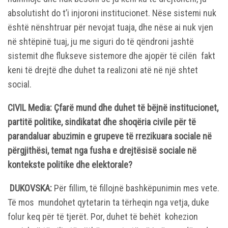
absolutisht do t’i injoroni institucionet. Nëse sistemi nuk
është nënshtruar për nevojat tuaja, dhe nëse ai nuk vjen
në shtëpinë tuaj, ju me siguri do të qëndroni jashtë
sistemit dhe flukseve sistemore dhe ajopër të cilën fakt
keni të drejtë dhe duhet ta realizoni atë në një shtet
social.
CIVIL Media: Çfarë mund dhe duhet të bëjnë institucionet,
partitë politike, sindikatat dhe shoqëria civile për të
parandaluar abuzimin e grupeve të rrezikuara sociale në
përgjithësi, temat nga fusha e drejtësisë sociale në
kontekste politike dhe elektorale?
DUKOVSKA:
Për fillim, të fillojnë bashkëpunimin mes vete.
Të mos mundohet qytetarin ta tërheqin nga vetja, duke
folur keq për të tjerët. Por, duhet të behët kohezion