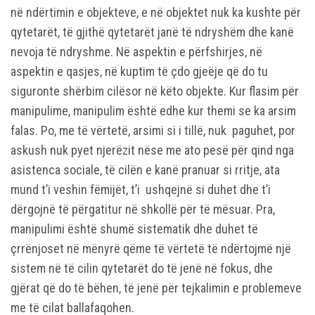
në ndërtimin e objekteve, e në objektet nuk ka kushte për
qytetarët, të gjithë qytetarët janë të ndryshëm dhe kanë
nevoja të ndryshme. Në aspektin e përfshirjes, në
aspektin e qasjes, në kuptim të çdo gjeëje që do tu
siguronte shërbim cilësor në këto objekte. Kur flasim për
manipulime, manipulim është edhe kur themi se ka arsim
falas. Po, me të vërtetë, arsimi si i tillë, nuk paguhet, por
askush nuk pyet njerëzit nëse me ato pesë për qind nga
asistenca sociale, të cilën e kanë pranuar si rritje, ata
mund t’i veshin fëmijët, t’i ushqejnë si duhet dhe t’i
dërgojnë të përgatitur në shkollë për të mësuar. Pra,
manipulimi është shumë sistematik dhe duhet të
çrrënjoset në mënyrë qëme të vërtetë të ndërtojmë një
sistem në të cilin qytetarët do të jenë në fokus, dhe
gjërat që do të bëhen, të jenë për tejkalimin e problemeve
me të cilat ballafaqohen.