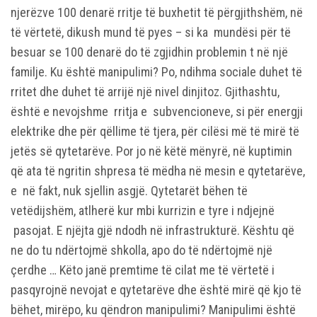
njerëzve 100 denarë rritje të buxhetit të përgjithshëm, në
të vërtetë, dikush mund të pyes – si ka mundësi për të
besuar se 100 denarë do të zgjidhin problemin t në një
familje. Ku është manipulimi? Po, ndihma sociale duhet të
rritet dhe duhet të arrijë një nivel dinjitoz. Gjithashtu,
është e nevojshme rritja e subvencioneve, si për energji
elektrike dhe për qëllime të tjera, për cilësi më të mirë të
jetës së qytetarëve. Por jo në këtë mënyrë, në kuptimin
që ata të ngritin shpresa të mëdha në mesin e qytetarëve,
e në fakt, nuk sjellin asgjë. Qytetarët bëhen të
vetëdijshëm, atlherë kur mbi kurrizin e tyre i ndjejnë
pasojat. E njëjta gjë ndodh në infrastrukturë. Kështu që
ne do tu ndërtojmë shkolla, apo do të ndërtojmë një
çerdhe … Këto janë premtime të cilat me të vërtetë i
pasqyrojnë nevojat e qytetarëve dhe është mirë që kjo të
bëhet, mirëpo, ku qëndron manipulimi? Manipulimi është