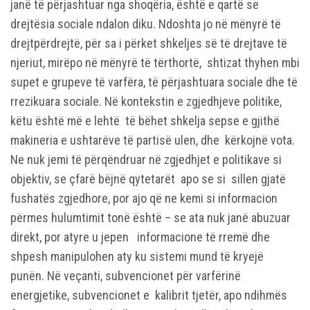
janë të përjashtuar nga shoqëria, është e qartë se
drejtësia sociale ndalon diku. Ndoshta jo në mënyrë të
drejtpërdrejtë, për sa i përket shkeljes së të drejtave të
njeriut, mirëpo në mënyrë të tërthortë, shtizat thyhen mbi
supet e grupeve të varfëra, të përjashtuara sociale dhe të
rrezikuara sociale. Në kontekstin e zgjedhjeve politike,
këtu është më e lehtë të bëhet shkelja sepse e gjithë
makineria e ushtarëve të partisë ulen, dhe kërkojnë vota.
Ne nuk jemi të përqëndruar në zgjedhjet e politikave si
objektiv, se çfarë bëjnë qytetarët apo se si sillen gjatë
fushatës zgjedhore, por ajo që ne kemi si informacion
përmes hulumtimit tonë është – se ata nuk janë abuzuar
direkt, por atyre u jepen informacione të rremë dhe
shpesh manipulohen aty ku sistemi mund të kryejë
punën. Në veçanti, subvencionet për varfërinë
energjetike, subvencionet e kalibrit tjetër, apo ndihmës