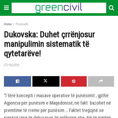
Home
Promoalb
Dukovska: Duhet çrrënjosur
manipulimin sistematik të
qytetarëve!
27/10/2016
“I tërë koncepti i masave operative të punësimit , gjithë
Agjencia për punësim e Maqedonisë, në fakt bazohet në
premtime të rreme për punësim … Faktet tregojnë se
njerëzit janë të dekurajuar të aplikojnë atje. Në të njëjtën