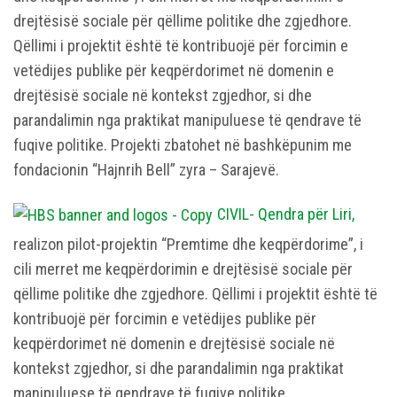
drejtësisë sociale për qëllime politike dhe zgjedhore.
Qëllimi i projektit është të kontribuojë për forcimin e
vetëdijes publike për keqpërdorimet në domenin e
drejtësisë sociale në kontekst zgjedhor, si dhe
parandalimin nga praktikat manipuluese të qendrave të
fuqive politike. Projekti zbatohet në bashkëpunim me
fondacionin “Hajnrih Bell” zyra – Sarajevë.
CIVIL- Qendra për Liri,
realizon pilot-projektin “Premtime dhe keqpërdorime”, i
cili merret me keqpërdorimin e drejtësisë sociale për
qëllime politike dhe zgjedhore. Qëllimi i projektit është të
kontribuojë për forcimin e vetëdijes publike për
keqpërdorimet në domenin e drejtësisë sociale në
kontekst zgjedhor, si dhe parandalimin nga praktikat
manipuluese të qendrave të fuqive politike.