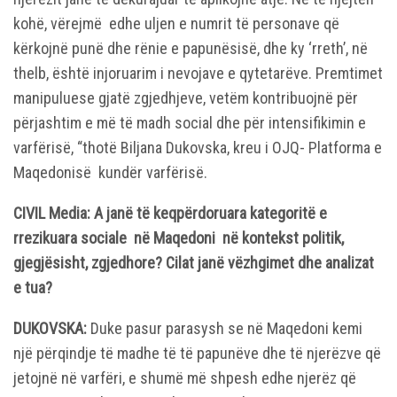
kohë, vërejmë edhe uljen e numrit të personave që
kërkojnë punë dhe rënie e papunësisë, dhe ky ‘rreth’, në
thelb, është injoruarim i nevojave e qytetarëve. Premtimet
manipuluese gjatë zgjedhjeve, vetëm kontribuojnë për
përjashtim e më të madh social dhe për intensifikimin e
varfërisë, “thotë Biljana Dukovska, kreu i OJQ- Platforma e
Maqedonisë kundër varfërisë.
CIVIL Media: A janë të keqpërdoruara kategoritë e
rrezikuara sociale në Maqedoni në kontekst politik,
gjegjësisht, zgjedhore? Cilat janë vëzhgimet dhe analizat
e tua?
DUKOVSKA:
Duke pasur parasysh se në Maqedoni kemi
një përqindje të madhe të të papunëve dhe të njerëzve që
jetojnë në varfëri, e shumë më shpesh edhe njerëz që