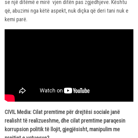
se një ditëmë e mirë vjen ditën pas zgjedhjeve. Kështu
që, abuzimi nga këtë aspekt, nuk diçka që deri tani nuk e
kemi parë.
CIVIL Media: Cilat premtime për drejtësi sociale janë
realisht të realizueshme, dhe cilat premtime paraqesin
korrupsion politik të llojit, gjegjësisht, manipulim me
preitjet e votuesve?