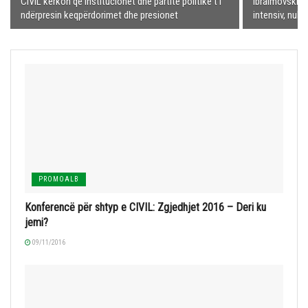
CIVIL kërkon që institucionet dhe partitë politike t’i
Ibraimovski: 
ndërpresin keqpërdorimet dhe presionet
intensiv, nuk 
PROMOALB
Konferencë për shtyp e CIVIL: Zgjedhjet 2016 – Deri ku
jemi?
09/11/2016