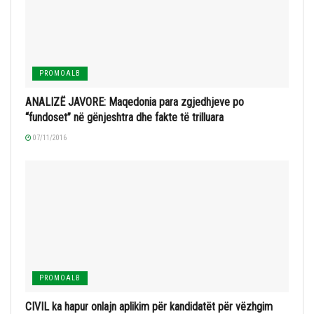
PROMOALB
ANALIZË JAVORE: Maqedonia para zgjedhjeve po
“fundoset” në gënjeshtra dhe fakte të trilluara
07/11/2016
PROMOALB
CIVIL ka hapur onlajn aplikim për kandidatët për vëzhgim