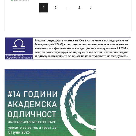
1
2
…
4