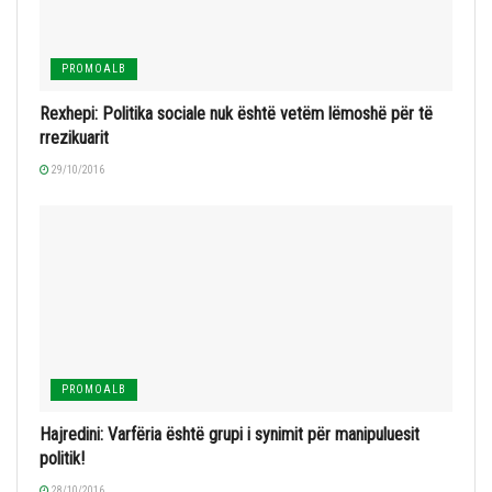
PROMOALB
Rexhepi: Politika sociale nuk është vetëm lëmoshë për të
rrezikuarit
29/10/2016
PROMOALB
Hajredini: Varfëria është grupi i synimit për manipuluesit
politik!
28/10/2016