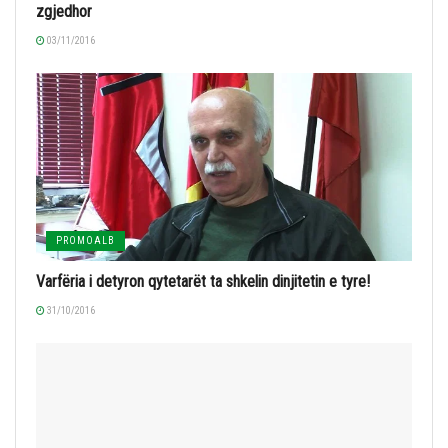
zgjedhor
03/11/2016
PROMOALB
Varfëria i detyron qytetarët ta shkelin dinjitetin e tyre!
31/10/2016