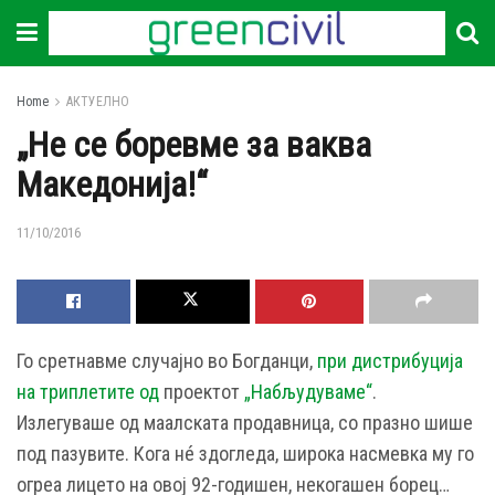
Home
АКТУЕЛНО
„Не се боревме за ваква
Македонија!“
11/10/2016
Го сретнавме случајно во Богданци,
при дистрибуција
на триплетите од
проектот
„Набљудуваме“
.
Излегуваше од маалската продавница, со празно шише
под пазувите. Кога нé здогледа, широка насмевка му го
огреа лицето на овој 92-годишен, некогашен борец…