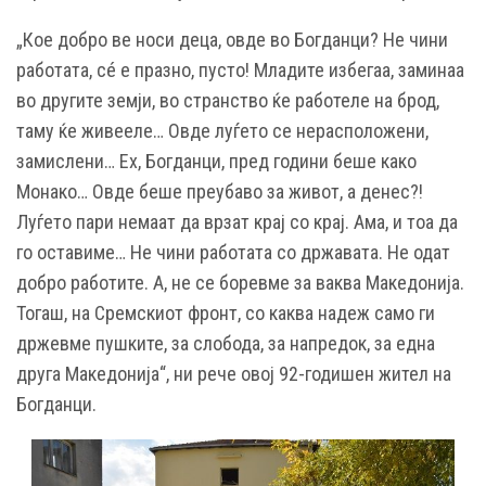
„Кое добро ве носи деца, овде во Богданци? Не чини
работата, сé е празно, пусто! Младите избегаа, заминаа
во другите земји, во странство ќе работеле на брод,
таму ќе живееле… Овде луѓето се нерасположени,
замислени… Ех, Богданци, пред години беше како
Монако… Овде беше преубаво за живот, а денес?!
Луѓето пари немаат да врзат крај со крај. Ама, и тоа да
го оставиме… Не чини работата со државата. Не одат
добро работите. А, не се боревме за ваква Македонија.
Тогаш, на Сремскиот фронт, со каква надеж само ги
држевме пушките, за слобода, за напредок, за една
друга Македонија“, ни рече овој 92-годишен жител на
Богданци.