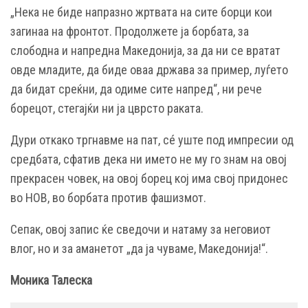
„Нека не биде напразно жртвата на сите борци кои
загинаа на фронтот. Продолжете ја борбата, за
слободна и напредна Македонија, за да ни се вратат
овде младите, да биде оваа држава за пример, луѓето
да бидат среќни, да одиме сите напред“, ни рече
борецот, стегајќи ни ја цврсто раката.
Дури откако тргнавме на пат, сé уште под импресии од
средбата, сфатив дека ни името не му го знам на овој
прекрасен човек, на овој борец кој има свој придонес
во НОВ, во борбата против фашизмот.
Сепак, овој запис ќе сведочи и натаму за неговиот
влог, но и за аманетот „да ја чуваме, Македонија!“.
Моника Талеска