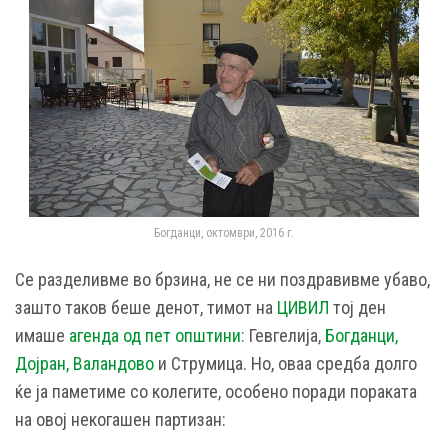
Богданци, октомври, 2016 г.
Се разделивме во брзина, не се ни поздравивме убаво,
зашто таков беше денот, тимот на
ЦИВИЛ
тој ден
имаше
агенда од пет општини:
Гевгелија,
Богданци,
Дојран, Валандово
и Струмица. Но, оваа средба долго
ќе ја паметиме со колегите, особено поради пораката
на овој некогашен партизан: