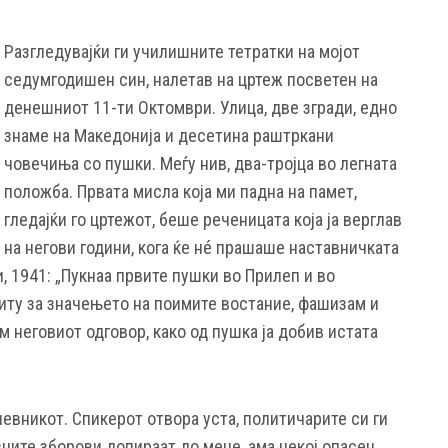
Разгледувајќи ги училишните тетратки на мојот
седумгодишен син, налетав на цртеж посветен на
денешниот 11-ти Октомври. Улица, две згради, едно
знаме на Македонија и десетина раштркани
човечиња со пушки. Меѓу нив, два-тројца во легната
положба. Првата мисла која ми падна на памет,
гледајќи го цртежот, беше реченицата која ја верглав
на негови години, кога ќе нé прашаше наставничката
, 1941: „Пукнаа првите пушки во Прилеп и во
ниту за значењето на поимите востание, фашизам и
м неговиот одговор, како од пушка ја добив истата
евникот. Спикерот отвора уста, политичарите си ги
ните зборови допираат до мене, ама некој опасен