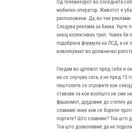
Од телевизорот во соседната соба
мобилен оператор. Животот е убав
расположени. Да, во тие реклами л
Следува реклама за банка. Уште п
некој колективен трип. Човек би 
подобрена формула на ЛСД, а не п
вовлекуваат во должничко ропст
Гледам во цртежот пред себе и он
ни се случува сега, а не пред 75 
пиштолите се отровите кои секојд
ставови за кои воопшто не сме ни
фашизмот, дојдовме до степен да
славиме оние кои се бореле прот
портите? Што славиме? Тоа што 
Тоа што дозволивме да не поделат