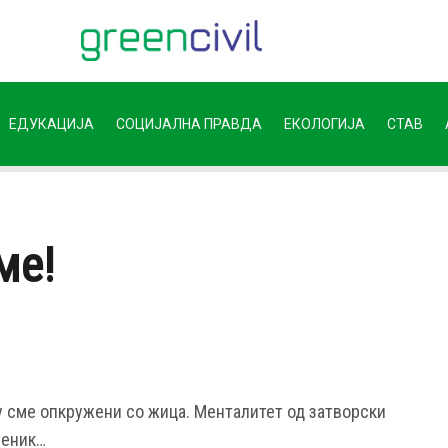
ЕДУКАЦИЈА
СОЦИЈАЛНА ПРАВДА
ЕКОЛОГИЈА
СТАВ
ме!
у сме опкружени со жица. Менталитет од затворски
реник…