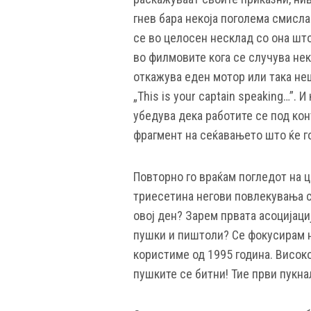
гнев бара некоја поголема смисла
се во целосен несклад со она што 
во филмовите кога се случува нек
откажува еден мотор или така неш
„This is your captain speaking…”. 
убедува дека работите се под кон
фрагмент на сеќавањето што ќе г
Повторно го враќам погледот на ц
триесетина негови повлекувања с
овој ден? Зарем првата асоцијациј
пушки и пиштоли? Се фокусирам на
користиме од 1995 година. Високо
пушките се битни! Тие први пукна