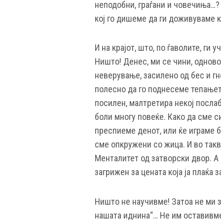
неподобни, граѓани и човечиња…? 
кој го дишеме да ги доживуваме к
И на крајот, што, по ѓаволите, ги
Ништо! Денес, ми се чини, одново
неверување, засилено од бес и гн
полесно да го поднесеме тепањето
посилен, малтретира некој посла
боли многу повеќе. Како да сме с
преспиеме денот, или ќе играме б
сме опкружени со жица. И во так
Менталитет од затворски двор. А 
загрижен за цената која ја плаќа з
Ништо не научивме! Затоа не ми зб
нашата иднина“… Не им оставивм