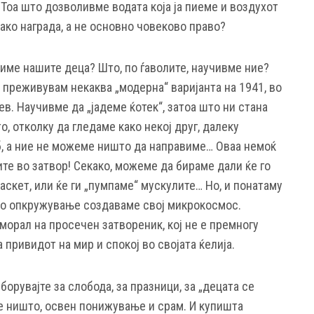
Тоа што дозволивме водата која ја пиеме и воздухот
ако награда, а не основно човеково право?
 учиме нашите деца? Што, по ѓаволите, научивме ние?
 преживувам некаква „модерна“ варијанта на 1941, во
ев. Научивме да „јадеме ќотек“, затоа што ни стана
, отколку да гледаме како некој друг, далеку
б, а ние не можеме ништо да направиме… Оваа немоќ
ите во затвор! Секако, можеме да бираме дали ќе го
аскет, или ќе ги „пумпаме“ мускулите… Но, и понатаму
во опкружување создаваме свој микрокосмос.
морал на просечен затвореник, кој не е премногу
а привидот на мир и спокој во својата ќелија.
орувајте за слобода, за празници, за „децата се
е ништо, освен понижување и срам. И купишта