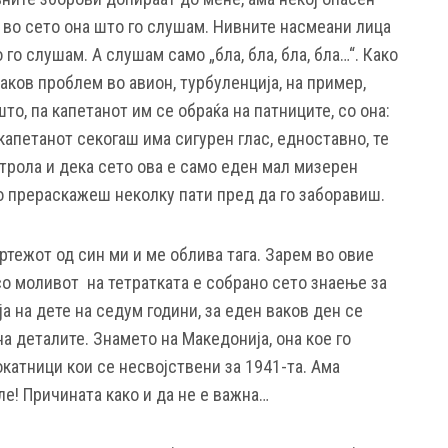
 во сето она што го слушам. Нивните насмеани лица
го слушам. А слушам само „бла, бла, бла, бла…“. Како
аков проблем во авион, турбуленција, на пример,
то, па капетанот им се обраќа на патниците, со она:
И капетанот секогаш има сигурен глас, едноставно, те
трола и дека сето ова е само еден мал мизерен
о прераскажеш неколку пати пред да го заборавиш.
ртежот од син ми и ме облива тага. Зарем во овие
о моливот на тетратката е собрано сето знаење за
а на дете на седум години, за еден ваков ден се
 деталите. Знамето на Македонија, она кое го
катници кои се несвојствени за 1941-та. Ама
ле! Причината како и да не е важна…