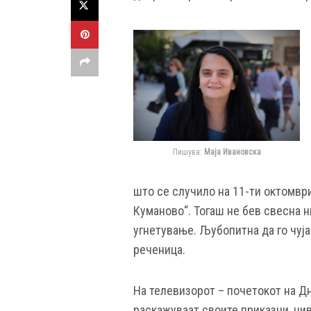
Пишува:
Маја Ивановска
што се случило на 11-ти октомври
Куманово“. Тогаш не бев свесна 
угнетување. Љубопитна да го чуја
реченица.
На телевизорот – почетокот на Дн
раскажуваат своите приказни, нив