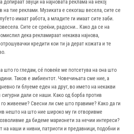
 допираат звуци на најновата реклама на некој
 на тие реклами. Музиката е секогаш весела, сите се
уѓето имаат работа, а младите ги имаат сите заби.
овесела. Сите се среќни, радосни… Како да се на
помислил дека рекламираат некаква најнова,
отрошувачки кредити кои ти ја дерат кожата и те
во.
а што го гледам, сé повеќе ме потсетува на она што
години. Таков е амбиентот. Човечињата сме ние, а
невно ги блуеме еден на друг, во името на некакви
 сигурни дали се наши. Како од борба против
 го живееме? Свесни ли сме што правиме? Како да ги
ив нешто на што ние широко му ги отворивме
дозволивме да бидеме марионети за нечии интереси?
 на наши и нивни, патриоти и предавници, подобни и