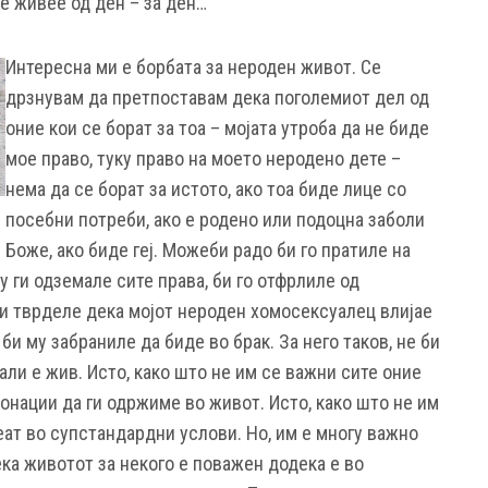
се живее од ден – за ден…
Интересна ми е борбата за нероден живот. Се
дрзнувам да претпоставам дека поголемиот дел од
оние кои се борат за тоа – мојата утроба да не биде
мое право, туку право на моето неродено дете –
нема да се борат за истото, ако тоа биде лице со
посебни потреби, ако е родено или подоцна заболи
ј Боже, ако биде геј. Можеби радо би го пратиле на
 ги одземале сите права, би го отфрлиле од
ти тврделе дека мојот нероден хомосексуалец влијае
 би му забраниле да биде во брак. За него таков, не би
али е жив. Исто, како што не им се важни сите оние
онации да ги одржиме во живот. Исто, како што не им
ат во супстандардни услови. Но, им е многу важно
дека животот за некого е поважен додека е во