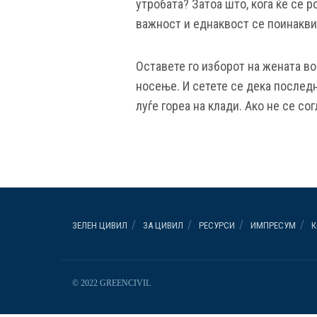
утробата? Затоа што, кога ќе се р
важност и еднаквост се поинакви
Оставете го изборот на жената во 
носење. И сетете се дека последн
луѓе гореа на клади. Ако не се со
ЗЕЛЕН ЦИВИЛ
ЗА ЦИВИЛ
РЕСУРСИ
ИМПРЕСУМ
К
© 2022 GREENCIVIL