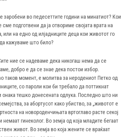
ме заробени во педесеттите години на минатиот? Кои
 сме подготвени да ја отвориме својата врата на
а, или на едно од илјадниците деца кои животот го
 да кажуваме што било?
 Сите ние се надеваме дека никогаш нема да се
раме, добро е да се знае дека постои избор.
о таков момент, е молитва за неродениот Петко од
иците, со пароли кои би требало да поттикнат
 и онака тешко донесената одлука. Последно што ни
емејства, за абортусот како убиство, за „животот е
мртноста на новороденчињата вртоглаво расте секој
и немаат гинеколог. Во земја од која младите бегаат
твен живот. Во земја во која жените се враќаат