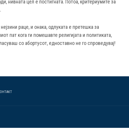
оди, нивната цел е постигната. Потоа, критериумите за
.
нејзини раце, и онака, одлуката е претешка за
иот пат кога ги помешавте религијата и политиката,
гласуваш со абортусот, едноставно не го спроведувај!
ОНТАКТ