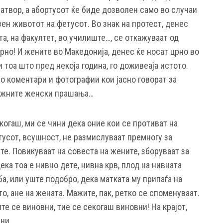
 затвор, а абортусот ќе биде дозволен само во случаи
зен животот на фетусот. Во знак на протест, денес
та, на факултет, во училиште…, се откажуваат од
но! И жените во Македонија, денес ќе носат црно во
 тоа што пред некоја година, го доживеаја истото.
о коментари и фотографии кои јасно говорат за
важните женски прашања…
когаш, ми се чини дека оние кои се противат на
тусот, всушност, не размислуваат премногу за
те. Повикуваат на совеста на жените, зборуваат за
дека тоа е нивно дете, нивна крв, плод на нивната
ба, или уште подобро, дека матката му припаѓа на
то, ане на жената. Мажите, пак, ретко се споменуваат.
те се виновни, тие се секогаш виновни! На крајот,
ни.