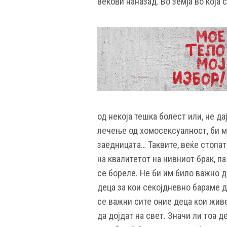
векови наназад. Во земја во која 
од некоја тешка болест или, не да
лечење од хомосексуалност, би му
заедницата… Таквите, веќе стопа
на квалитетот на нивниот брак, па
се бореле. Не би им било важно д
деца за кои секојдневно бараме д
се важни сите оние деца кои живе
да дојдат на свет. Значи ли тоа 