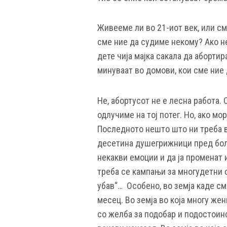
Живееме ли во 21-иот век, или с
сме ние да судиме некому? Ако не
дете чија мајка сакала да абортир
минуваат во домови, кои сме ние
Не, абортусот не е лесна работа.
одлучиме на тој потег. Но, ако мо
Последното нешто што ни треба в
десетина душегрижници пред болн
некакви емоции и да ја променат
треба се кампањи за многудетни с
убав“… Особено, во земја каде с
месец. Во земја во која многу жен
со желба за подобар и подостоинс