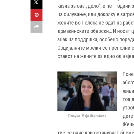
казна за ова „дело“, е пет години
на силување, или доколку е загро
жените во Полска не одат на рабо
домаќинските обврски… И носат цр
знак на поддршка, особено поради
Социјалните мрежи се преполни с
ставот на жените за едно од нај
Поне
абор
живи
тоа 
утро
дете
Пишува:
Маја Ивановска
Жени
тие се оние кои остануваат бреме