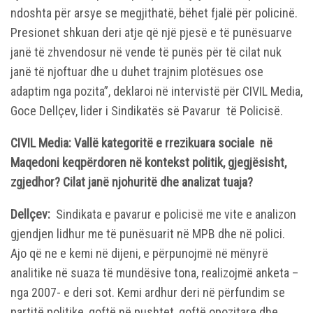
ndoshta për arsye se megjithatë, bëhet fjalë për policinë.
Presionet shkuan deri atje që një pjesë e të punësuarve
janë të zhvendosur në vende të punës për të cilat nuk
janë të njoftuar dhe u duhet trajnim plotësues ose
adaptim nga pozita”, deklaroi në intervistë për CIVIL Media,
Goce Dellçev, lider i Sindikatës së Pavarur të Policisë.
CIVIL Media: Vallë kategoritë e rrezikuara sociale në
Maqedoni keqpërdoren në kontekst politik, gjegjësisht,
zgjedhor? Cilat janë njohuritë dhe analizat tuaja?
Dellçev:
Sindikata e pavarur e policisë me vite e analizon
gjendjen lidhur me të punësuarit në MPB dhe në polici.
Ajo që ne e kemi në dijeni, e përpunojmë në mënyrë
analitike në suaza të mundësive tona, realizojmë anketa –
nga 2007- e deri sot. Kemi ardhur deri në përfundim se
partitë politike, qoftë në pushtet, qoftë opozitare dhe