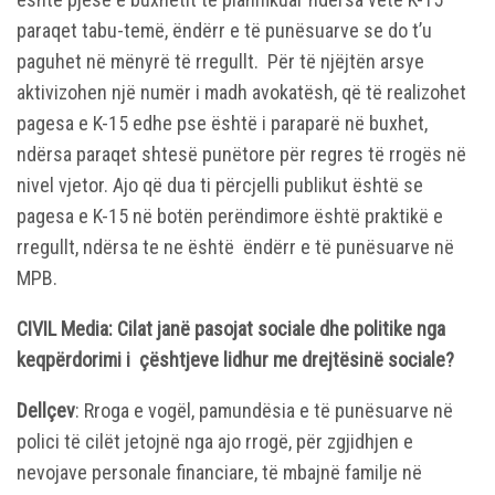
paraqet tabu-temë, ëndërr e të punësuarve se do t’u
paguhet në mënyrë të rregullt. Për të njëjtën arsye
aktivizohen një numër i madh avokatësh, që të realizohet
pagesa e K-15 edhe pse është i paraparë në buxhet,
ndërsa paraqet shtesë punëtore për regres të rrogës në
nivel vjetor. Ajo që dua ti përcjelli publikut është se
pagesa e K-15 në botën perëndimore është praktikë e
rregullt, ndërsa te ne është ëndërr e të punësuarve në
MPB.
CIVIL Media: Cilat janë pasojat sociale dhe politike nga
keqpërdorimi i çështjeve lidhur me drejtësinë sociale?
Dellçev
: Rroga e vogël, pamundësia e të punësuarve në
polici të cilët jetojnë nga ajo rrogë, për zgjidhjen e
nevojave personale financiare, të mbajnë familje në