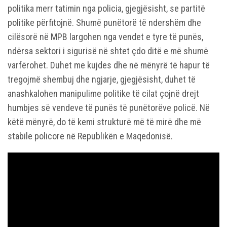
politika merr tatimin nga policia, gjegjësisht, se partitë
politike përfitojnë. Shumë punëtorë të ndershëm dhe
cilësorë në MPB largohen nga vendet e tyre të punës,
ndërsa sektori i sigurisë në shtet çdo ditë e më shumë
varfërohet. Duhet me kujdes dhe në mënyrë të hapur të
tregojmë shembuj dhe ngjarje, gjegjësisht, duhet të
anashkalohen manipulime politike të cilat çojnë drejt
humbjes së vendeve të punës të punëtorëve policë. Në
këtë mënyrë, do të kemi strukturë më të mirë dhe më
stabile policore në Republikën e Maqedonisë.