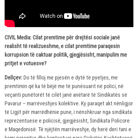
CIVIL Media: Cilat premtime për drejtësi sociale janë
realisht të realizueshme, e cilat premtime paraqesin
korrupsion të caktuar politik, gjegjësisht, manipulim me
pritjet e votuesve?
Dellçev:
Do të filloj me pjesën e dytë të pyetjes, me
premtimin që ka të bëjë me të punësuarit në polici, në
veçanti punëtorët të cilët janë anëtarë të Sindikatës së
Pavarur – marrëveshjes kolektive. Ky paraqet akt nënligjor
të Ligjit për marrëdhënie pune, i nënshkruar nga sindikata
reprezentuese e policisë, gjegjësisht, Sindikata Policore
e Maqedonisë. Të njëjtën marrëveshje, dy herë deri tani e
kemi paraqitur dhe kontestuar para Gjykatës Kushtetuese,