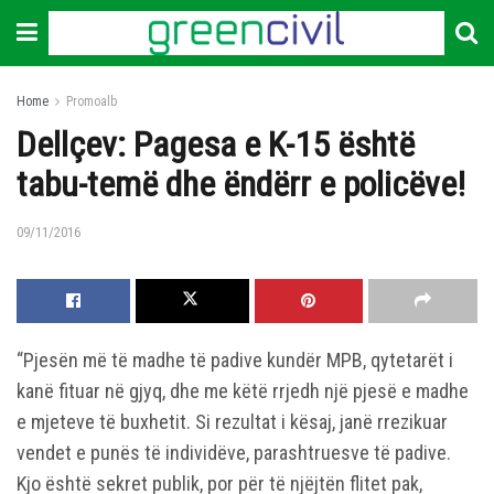
Home
Promoalb
Dellçev: Pagesa e K-15 është
tabu-temë dhe ëndërr e policëve!
09/11/2016
“Pjesën më të madhe të padive kundër MPB, qytetarët i
kanë fituar në gjyq, dhe me këtë rrjedh një pjesë e madhe
e mjeteve të buxhetit. Si rezultat i kësaj, janë rrezikuar
vendet e punës të individëve, parashtruesve të padive.
Kjo është sekret publik, por për të njëjtën flitet pak,