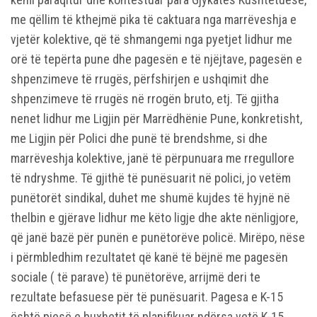
me qëllim të kthejmë pika të caktuara nga marrëveshja e
vjetër kolektive, që të shmangemi nga pyetjet lidhur me
orë të tepërta pune dhe pagesën e të njëjtave, pagesën e
shpenzimeve të rrugës, përfshirjen e ushqimit dhe
shpenzimeve të rrugës në rrogën bruto, etj. Të gjitha
nenet lidhur me Ligjin për Marrëdhënie Pune, konkretisht,
me Ligjin për Polici dhe punë të brendshme, si dhe
marrëveshja kolektive, janë të përpunuara me rregullore
të ndryshme. Të gjithë të punësuarit në polici, jo vetëm
punëtorët sindikal, duhet me shumë kujdes të hyjnë në
thelbin e gjërave lidhur me këto ligje dhe akte nënligjore,
që janë bazë për punën e punëtorëve policë. Mirëpo, nëse
i përmbledhim rezultatet që kanë të bëjnë me pagesën
sociale ( të parave) të punëtorëve, arrijmë deri te
rezultate befasuese për të punësuarit. Pagesa e K-15
është pjesë e buxhetit të planifikuar ndërsa vetë K-15