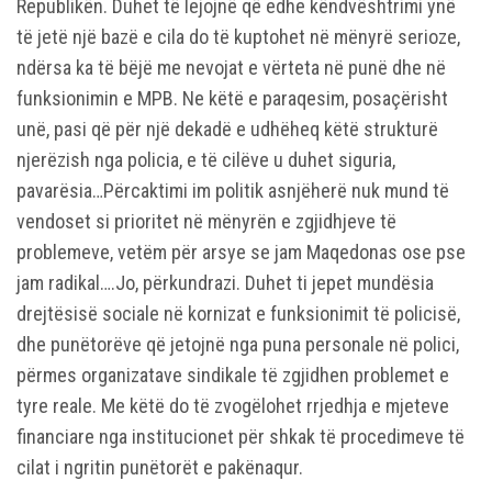
Republikën. Duhet të lejojnë që edhe këndvështrimi ynë
të jetë një bazë e cila do të kuptohet në mënyrë serioze,
ndërsa ka të bëjë me nevojat e vërteta në punë dhe në
funksionimin e MPB. Ne këtë e paraqesim, posaçërisht
unë, pasi që për një dekadë e udhëheq këtë strukturë
njerëzish nga policia, e të cilëve u duhet siguria,
pavarësia…Përcaktimi im politik asnjëherë nuk mund të
vendoset si prioritet në mënyrën e zgjidhjeve të
problemeve, vetëm për arsye se jam Maqedonas ose pse
jam radikal….Jo, përkundrazi. Duhet ti jepet mundësia
drejtësisë sociale në kornizat e funksionimit të policisë,
dhe punëtorëve që jetojnë nga puna personale në polici,
përmes organizatave sindikale të zgjidhen problemet e
tyre reale. Me këtë do të zvogëlohet rrjedhja e mjeteve
financiare nga institucionet për shkak të procedimeve të
cilat i ngritin punëtorët e pakënaqur.