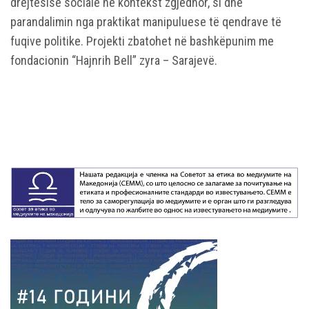
drejtësisë sociale në kontekst zgjedhor, si dhe
parandalimin nga praktikat manipuluese të qendrave të
fuqive politike. Projekti zbatohet në bashkëpunim me
fondacionin “Hajnrih Bell” zyra – Sarajevë.