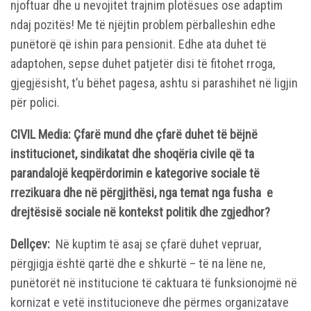
njoftuar dhe u nevojitet trajnim plotësues ose adaptim
ndaj pozitës! Me të njëjtin problem përballeshin edhe
punëtorë që ishin para pensionit. Edhe ata duhet të
adaptohen, sepse duhet patjetër disi të fitohet rroga,
gjegjësisht, t’u bëhet pagesa, ashtu si parashihet në ligjin
për polici.
CIVIL Media:
Çfarë mund dhe çfarë duhet të bëjnë
institucionet, sindikatat dhe shoqëria civile që ta
parandalojë keqpërdorimin e kategorive sociale të
rrezikuara dhe në përgjithësi, nga temat nga fusha e
drejtësisë sociale në kontekst politik dhe zgjedhor?
Dellçev:
Në kuptim të asaj se çfarë duhet vepruar,
përgjigja është qartë dhe e shkurtë – të na lëne ne,
punëtorët në institucione të caktuara të funksionojmë në
kornizat e vetë institucioneve dhe përmes organizatave