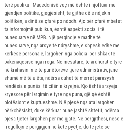
tërë publiku i Maqedonisë veç më është i njoftuar me
gjendjen politike, gjegjësisht, të gjithë që e ndjekin
politikën, e dinë se çfarë po ndodh. Ajo për çfarë mbetet
ta informojmë publikun, është aspekti social i të
punësuarve në MPB. Një përqindje e madhe të
punësuarve, nga arsye të ndryshme, e shpesh edhe me
kërkesë personale, largohen nga policia për shkak të
pakënaqësisë nga rroga. Në mesatare, të ardhurat e tyre
në krahasim me të punëtorëve tjerë administrativ, janë
shumë më të ulëta, ndërsa duhet të merret parasysh
rëndësia e punës të cilën e kryejnë. Kjo është arsyeja
kryesore për largimin e tyre nga puna, gjë që është
plotësisht e kuptueshme. Një pjesë nga ata largohen
përkohësisht, duke kërkuar punë jashtë shtetit, ndërsa
pjesa tjetër largohen për më gjatë. Në përgjithësi, nëse e
rregullojmë përgjigjen në këtë pyetje, do të jetë se