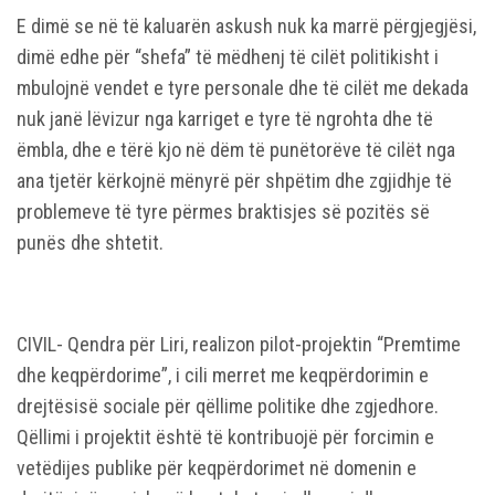
E dimë se në të kaluarën askush nuk ka marrë përgjegjësi,
dimë edhe për “shefa” të mëdhenj të cilët politikisht i
mbulojnë vendet e tyre personale dhe të cilët me dekada
nuk janë lëvizur nga karriget e tyre të ngrohta dhe të
ëmbla, dhe e tërë kjo në dëm të punëtorëve të cilët nga
ana tjetër kërkojnë mënyrë për shpëtim dhe zgjidhje të
problemeve të tyre përmes braktisjes së pozitës së
punës dhe shtetit.
CIVIL- Qendra për Liri, realizon pilot-projektin “Premtime
dhe keqpërdorime”, i cili merret me keqpërdorimin e
drejtësisë sociale për qëllime politike dhe zgjedhore.
Qëllimi i projektit është të kontribuojë për forcimin e
vetëdijes publike për keqpërdorimet në domenin e