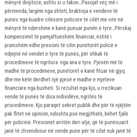
mënyrë dinjitoze, ashtu si u takon…Pasojat veç më i
përmenda, largimi nga shteti, braktisja e vendeve të
punës nga kuadre cilësore policore të cilët me vite në
mënyrë të ndershme e kanë punuar punën e tyre…Përskaj
kompensimit të pamjaftueshëm financiar, është i
pranishëm edhe presioni të cilin punëtorët policë e
ndjejnë në vendet e tyre të punës, për shkak të
procedimeve të ngritura nga ana e tyre. Pjesën më të
madhe të procedimeve, punëtorët e kanë fituar në gjyq
dhe me këtë derdhet një pjesë e madhe e mjeteve
financiare nga buxheti. Si rezultat nga kjo, u rrezikuan
vende të punës të disa individëve, ngritës të
procedimeve. Kjo paraqet sekret publik dhe për të njëjtën
pak flitet në opinion, ndoshta pse megjithatë, bëhet fjalë
për policinë. Presionet arritën deri atje, që të punësuarit
janë të zhvendosur në vende pune për të cilat nuk janë të