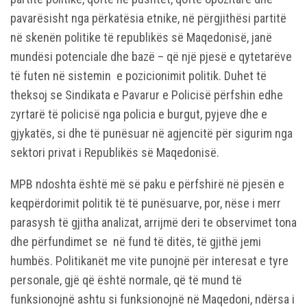
pavarësisht nga përkatësia etnike, në përgjithësi partitë
në skenën politike të republikës së Maqedonisë, janë
mundësi potenciale dhe bazë – që një pjesë e qytetarëve
të futen në sistemin e pozicionimit politik. Duhet të
theksoj se Sindikata e Pavarur e Policisë përfshin edhe
zyrtarë të policisë nga policia e burgut, pyjeve dhe e
gjykatës, si dhe të punësuar në agjencitë për sigurim nga
sektori privat i Republikës së Maqedonisë.
MPB ndoshta është më së paku e përfshirë në pjesën e
keqpërdorimit politik të të punësuarve, por, nëse i merr
parasysh të gjitha analizat, arrijmë deri te observimet tona
dhe përfundimet se në fund të ditës, të gjithë jemi
humbës. Politikanët me vite punojnë për interesat e tyre
personale, gjë që është normale, që të mund të
funksionojnë ashtu si funksionojnë në Maqedoni, ndërsa i