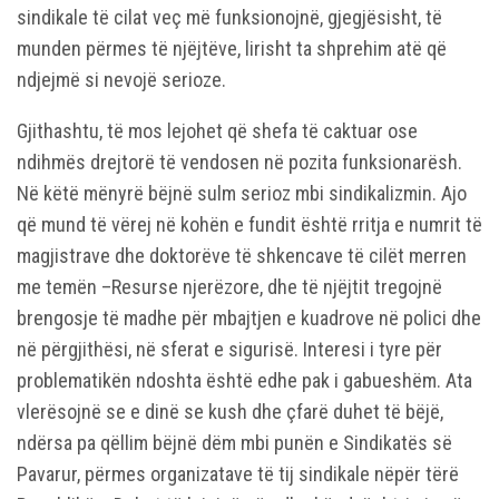
sindikale të cilat veç më funksionojnë, gjegjësisht, të
munden përmes të njëjtëve, lirisht ta shprehim atë që
ndjejmë si nevojë serioze.
Gjithashtu, të mos lejohet që shefa të caktuar ose
ndihmës drejtorë të vendosen në pozita funksionarësh.
Në këtë mënyrë bëjnë sulm serioz mbi sindikalizmin. Ajo
që mund të vërej në kohën e fundit është rritja e numrit të
magjistrave dhe doktorëve të shkencave të cilët merren
me temën –Resurse njerëzore, dhe të njëjtit tregojnë
brengosje të madhe për mbajtjen e kuadrove në polici dhe
në përgjithësi, në sferat e sigurisë. Interesi i tyre për
problematikën ndoshta është edhe pak i gabueshëm. Ata
vlerësojnë se e dinë se kush dhe çfarë duhet të bëjë,
ndërsa pa qëllim bëjnë dëm mbi punën e Sindikatës së
Pavarur, përmes organizatave të tij sindikale nëpër tërë