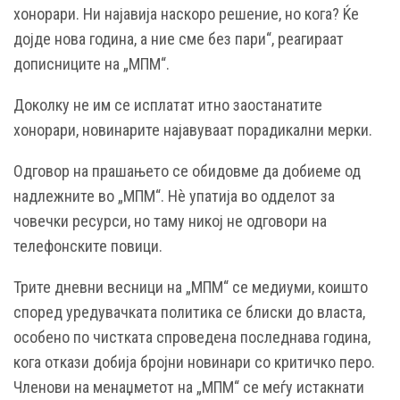
хонорари. Ни најавија наскоро решение, но кога? Ќе
дојде нова година, а ние сме без пари“, реагираат
дописниците на „МПМ“.
Доколку не им се исплатат итно заостанатите
хонорари, новинарите најавуваат порадикални мерки.
Одговор на прашањето се обидовме да добиеме од
надлежните во „МПМ“. Нѐ упатија во одделот за
човечки ресурси, но таму никој не одговори на
телефонските повици.
Трите дневни весници на „МПМ“ се медиуми, коишто
според уредувачката политика се блиски до власта,
особено по чистката спроведена последнава година,
кога откази добија бројни новинари со критичко перо.
Членови на менаџметот на „МПМ“ се меѓу истакнати