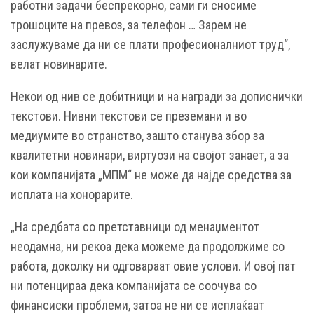
работни задачи беспрекорно, сами ги сносиме
трошоците на превоз, за телефон … Зарем не
заслужуваме да ни се плати професионалниот труд“,
велат новинарите.
Некои од нив се добитници и на награди за дописнички
текстови. Нивни текстови се преземани и во
медиумите во странство, зашто станува збор за
квалитетни новинари, виртуози на својот занает, а за
кои компанијата „МПМ“ не може да најде средства за
исплата на хонорарите.
„На средбата со претставници од менаџментот
неодамна, ни рекоа дека можеме да продолжиме со
работа, доколку ни одговараат овие услови. И овој пат
ни потенцираа дека компанијата се соочува со
финансиски проблеми, затоа не ни се исплаќаат