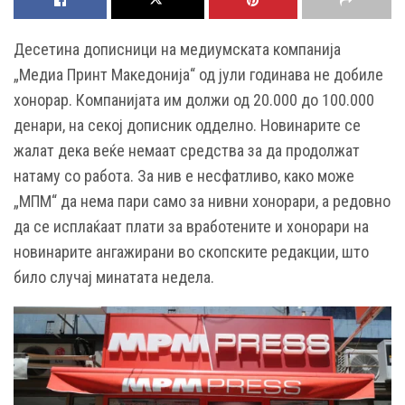
Десетина дописници на медиумската компанија
„Медиа Принт Македонија“ од јули годинава не добиле
хонорар. Компанијата им должи од 20.000 до 100.000
денари, на секој дописник одделно. Новинарите се
жалат дека веќе немаат средства за да продолжат
натаму со работа. За нив е несфатливо, како може
„МПМ“ да нема пари само за нивни хонорари, а редовно
да се исплаќаат плати за вработените и хонорари на
новинарите ангажирани во скопските редакции, што
било случај минатата недела.