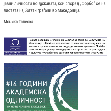
јавни личности во државата, кои според „Форбс“ се на
листата најбогати граѓани во Македонија.
Моника Талеска