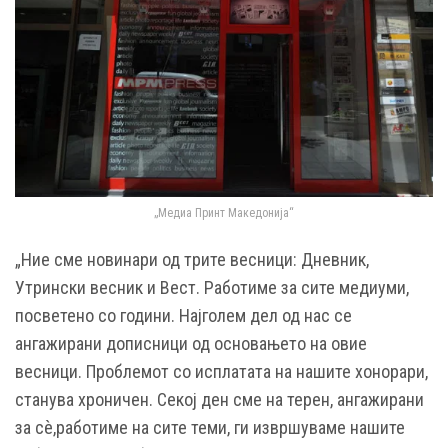
„Медиа Принт Македонија“
„Ние сме новинари од трите весници: Дневник,
Утрински весник и Вест. Работиме за сите медиуми,
посветено со години. Најголем дел од нас се
ангажирани дописници од основањето на овие
весници. Проблемот со исплатата на нашите хонорари,
станува хроничен. Секој ден сме на терен, ангажирани
за сѐ,работиме на сите теми, ги извршуваме нашите