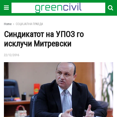
Home
СОЦИЈАЛНА ПРАВДА
Синдикатот на УПОЗ го
исклучи Митревски
22/12/2016