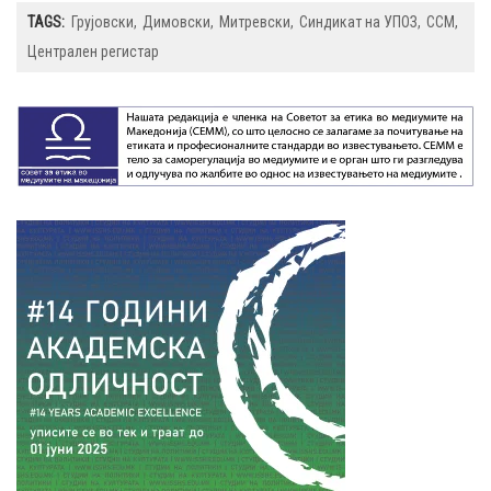
TAGS:
Грујовски
Димовски
Митревски
Синдикат на УПОЗ
ССМ
Централен регистар