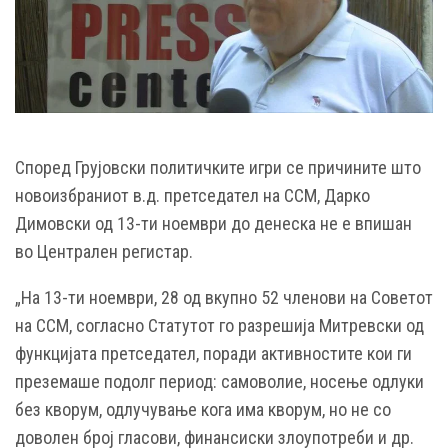
Според Грујовски политичките игри се причините што
новоизбраниот в.д. претседател на ССМ, Дарко
Димовски од 13-ти ноември до денеска не е впишан
во Централен регистар.
„На 13-ти ноември, 28 од вкупно 52 членови на Советот
на ССМ, согласно Статутот го разрешија Митревски од
функцијата претседател, поради активностите кои ги
преземаше подолг период: самоволие, носење одлуки
без кворум, одлучување кога има кворум, но не со
доволен број гласови, финансиски злоупотреби и др.