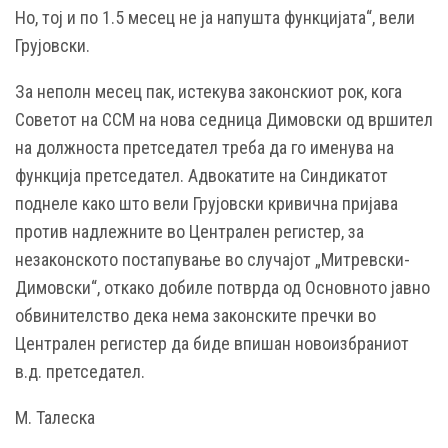
Но, тој и по 1.5 месец не ја напушта функцијата“, вели
Грујовски.
За неполн месец пак, истекува законскиот рок, кога
Советот на ССМ на нова седница Димовски од вршител
на должноста претседател треба да го именува на
функција претседател. Адвокатите на Синдикатот
поднеле како што вели Грујовски кривична пријава
против надлежните во Централен регистер, за
незаконското постапување во случајот „Митревски-
Димовски“, откако добиле потврда од Основното јавно
обвинителство дека нема законските пречки во
Централен регистер да биде впишан новоизбраниот
в.д. претседател.
М. Талеска