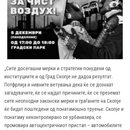
„Сите досегашни мерки и стратегии понудени од
институциите и од Град Скопје не дадоа резултат.
Потфрлија и нивните ветувања дека ќе се дознаат
загадувачите, ќе се најдат причините, ќе се преземат
сите неопходни законски мерки и граѓаните на Скопје
ќе бидат поштедени од понатамошно труење. Скопје и
понатаму неконтролирано се урбанизира, се
промовира автоцентричниот пристап – автомобилите