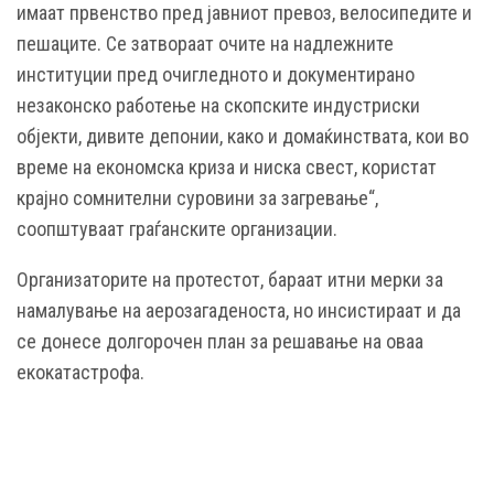
имаат првенство пред јавниот превоз, велосипедите и
пешаците. Се затвораат очите на надлежните
институции пред очигледното и документирано
незаконско работење на скопските индустриски
објекти, дивите депонии, како и домаќинствата, кои во
време на економска криза и ниска свест, користат
крајно сомнителни суровини за загревање“,
соопштуваат граѓанските организации.
Организаторите на протестот, бараат итни мерки за
намалување на аерозагаденоста, но инсистираат и да
се донесе долгорочен план за решавање на оваа
екокатастрофа.