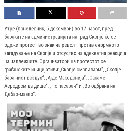
Утре (понеделник, 5 декември) во 17 часот, пред
бараките на администрацијата на Град Скопје ќе се
одржи протест во знак на револт против енормното
загадување на Скопје и отсуство на адекватна реакција
на надлежните. Организатори на протестот се
граѓанските иницијативи:„Скопје смог аларм“, „Скопје
бара чист воздух“, „Ајде Македонија“, „Сакаме
Аеродром да дише“, „Но пасаран“ и „Во одбрана на
Дебар-маало“.