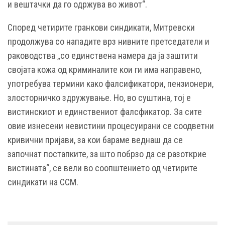
и вештачки да го одржува во живот“.
Според четирите гранкови синдикати, Митревски
продолжува со нападите врз нивните претседатели и
раководства „со единствена намера да ја заштити
својата кожа од криминалите кои ги има направено,
употребува термини како фалсификатори, пензионери,
злосторничко здружување. Но, во суштина, тој е
вистинскиот и единствениот фалсфикатор. За сите
овие изнесени невистини процесуирани се соодветни
кривични пријави, за кои бараме веднаш да се
започнат постапките, за што побрзо да се разоткрие
вистината“, се вели во соопштението од четирите
синдикати на ССМ.