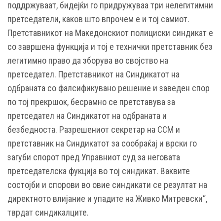
поддржуваат, бидејќи го придружуваа три нелегитимни
претседатели, каков што впрочем е и тој самиот.
Претставникот на Македонскиот полициски синдикат е
со завршена функција и тој е технички претставник без
легитимно право да зборува во својство на
претседател. Претставникот на Синдикатот на
одбраната со фалсификувано решение и заведен спор
по тој прекршок, бесрамно се претставува за
претседател на Синдикатот на одбраната и
безбедноста. Разрешениот секретар на ССМ и
претставник на Синдикатот за сообраќај и врски го
загуби спорот пред Управниот суд за неговата
претседателска фукција во тој синдикат. Ваквите
состојби и спорови во овие синдикати се резултат на
директното влијание и упадите на Живко Митревски“,
тврдат синдикалците.