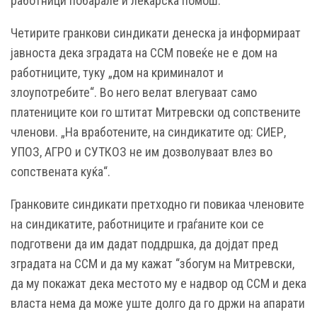
работници побарале и лекарска помош.
Четирите гранкови синдикати денеска ја информираат
јавноста дека зградата на ССМ повеќе не е дом на
работниците, туку „дом на криминалот и
злоупотребите“. Во него велат влегуваат само
платениците кои го штитат Митревски од сопствените
членови. „На вработените, на синдикатите од: СИЕР,
УПОЗ, АГРО и СУТКОЗ не им дозволуваат влез во
сопствената куќа“.
Гранковите синдикати претходно ги повикаа членовите
на синдикатите, работниците и граѓаните кои се
подготвени да им дадат поддршка, да дојдат пред
зградата на ССМ и да му кажат “збогум на Митревски,
да му покажат дека местото му е надвор од ССМ и дека
власта нема да може уште долго да го држи на апарати