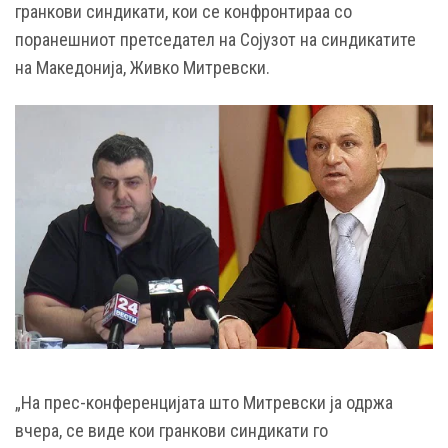
гранкови синдикати, кои се конфронтираа со
поранешниот претседател на Сојузот на синдикатите
на Македонија, Живко Митревски.
„На прес-конференцијата што Митревски ја одржа
вчера, се виде кои гранкови синдикати го