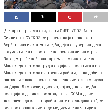
„Четирите грански синдикати СИЕР, УПОЗ, Агро
Синдикат и СУТКОЗ се решени да ја продолжат
борбата низ институциите, бидејќи се уверени дека
аргументите и правото се целосно на нивна страна.
Затоа, утре ќе побараат прием кај министрите во
Министерството за труд и социјална политика и во
Министерството за внатрешни работи, за да добијат
одговори – како е поништено решението за именување
на Дарко Димовски, односно, кој издаде наредба
полицијата да влезе во зградата на ССМ и да не
дозволува да влезат вработените во синдикатот“, се
вели во соопштението до медиумите на четирите