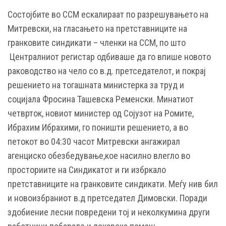
Состојбите во ССМ ескалираат по разрешувањето на
Митревски, на гласањето на претставниците на
гранковите синдикати – членки на ССМ, по што
Централниот регистар одбиваше да го впише новото
раководство на чело со в.д. претседателот, и покрај
решението на тогашната министерка за труд и
социјала Фросина Ташевска Ременски. Минатиот
четврток, новиот министер од Сојузот на Ромите,
Ибрахим Ибрахими, го поништи решението, а во
петокот во 04:30 часот Митревски ангажирал
агенциско обезбедување,кое насилно влегло во
просториите на Синдикатот и ги избркало
претставниците на гранковите синдикати. Меѓу нив бил
и новоизбраниот в.д претседател Димовски. Поради
здобиение лесни повредени тој и неколкумина други