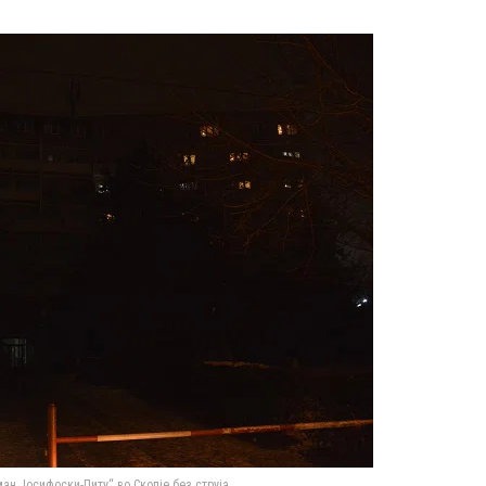
ан Јосифоски-Питу“ во Скопје без струја