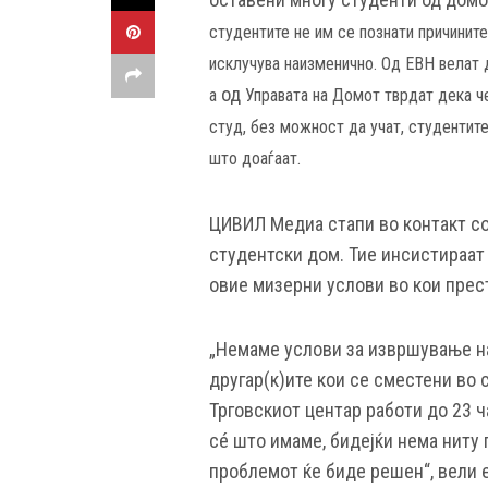
студентите не им се познати причинит
исклучува наизменично. Од ЕВН велат
од
а
Управата на Домот тврдат дека ч
студ, без можност да учат, студентите
што доаѓаат.
ЦИВИЛ Медиа стапи во контакт со 
студентски дом. Тие инсистираат 
овие мизерни услови во кои прест
„Немаме услови за извршување на
другар(к)ите кои се сместени во 
Трговскиот центар работи до 23 ч
сé што имаме, бидејќи нема ниту 
проблемот ќе биде решен“, вели 