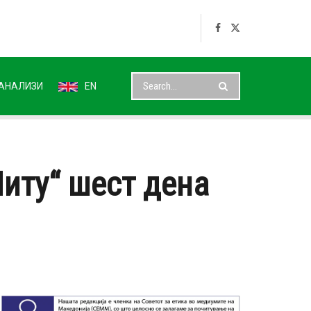
АНАЛИЗИ
EN
иту“ шест дена