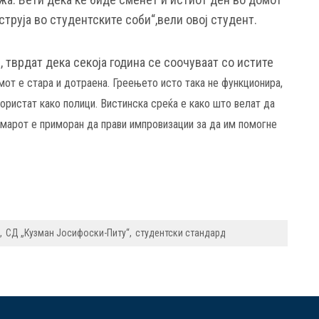
 струја во студентските соби“,вели овој студент.
, тврдат дека секоја година се соочуваат со истите
мот е стара и дотраена. Греењето исто така не функционира,
користат како полици. Вистинска среќа е како што велат да
марот е приморан да прави импровизации за да им помогне
СД „Кузман Јосифоски-Питу“
студентски стандард