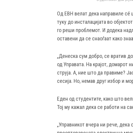
Од ЕВН велат дека направиле сé ш
туку до инсталацијата во објекто
го реши проблемот. И додека надл
оставени да се снаоѓаат како знаа
„Денеска сум добро, се вратив до
од Управата. На крајот, домарот 
струја. А, ние што да правиме? Ја
сесија. Но, немав друг избор и м
Еден од студентите, како што вел
Тој му кажал дека се работи на с
„Управникот вчера ни рече, дека с
преоптоварената електрична мреж