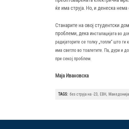
ќе има струја. Но, и денеска нема
Станарите на овој студентски дом
проблеми, дека и
нсталацијата во до
радијаторите се толку „топли“ што ги 
има светло во тоалетите. Па,
дури и до
при секој проблем.
Маја Ивановска
TAGS:
без струја на -23
ЕВН
Македонија