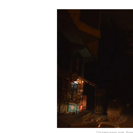
Студентскиот дом „Кузм