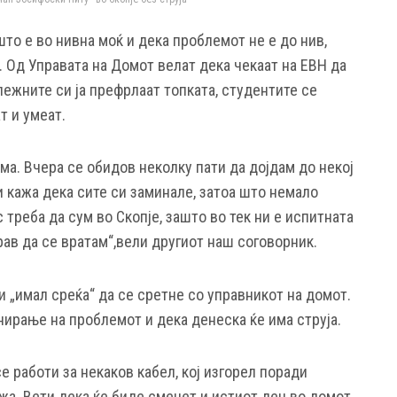
то е во нивна моќ и дека проблемот не е до нив,
т. Од Управата на Домот велат дека чекаат на ЕВН да
ежните си ја префрлаат топката, студентите се
т и умеат.
ма. Вчера се обидов неколку пати да дојдам до некој
ни кажа дека сите си заминале, затоа што немало
с треба да сум во Скопје, зашто во тек ни е испитната
орав да се вратам“,вели другиот наш соговорник.
и „имал среќа“ да се сретне со управникот на домот.
анирање на проблемот и дека денеска ќе има струја.
е работи за некаков кабел, кој изгорел поради
а. Вети дека ќе биде сменет и истиот ден во домот