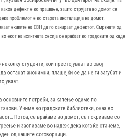
Скопје. На
е каков
дефект е во прашање, зашто струјата во домот се
 дека
проблемот е во старата инсталација на домот,
екаат екипите на ЕВН да го санираат дефектот. Смрзнати од
 во екот на испитната сесија се враќаат во градовите од каде
неколку студенти, кои престојуваат во овој
да останат анонимни, плашејќи се да не ги загубат и
ојуваат.
 основните потреби, за капење одиме по
станови. Учиме во градските библиотеки, онаа во
асот… Потоа, се враќаме во домот, се покриваме со
греење и заспиваме во надеж дека кога ќе станеме,
еден од нашите соговорници.