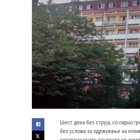
Шест дена без струја, со парно г
без услови за одржување на елем
оставени многу студенти од домо