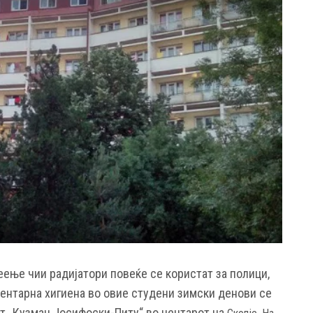
реење чии радијатори повеќе се користат за полици,
ентарна хигиена во овие студени зимски денови се
т „Кузман Јосифоски-Питу“ во центарот на