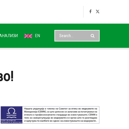
АНАЛИЗИ
EN
во!