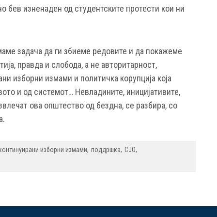
но бев изненаден од студентските протести кои ни
маме задача да ги збиеме редовите и да покажеме
ија, правда и слобода, а не авторитарност,
ани изборни измами и политичка корупција која
вото и од системот… Невладините, иницијативите,
извлечат ова општество од бездна, се разбира, со
а.
континуирани изборни измами
поддршка
СЈО