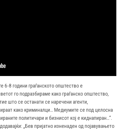
е 6-8 години граѓанското општество е
светот го подразбираме како граѓанско општество,
 тие што се останати се наречени агенти,
тираат како криминалци… Медиумите се под целосна
ираните политичари и бизнисот кој е киднапиран…“.
додавајќи: „Бев пријатно изненаден од појавувањето