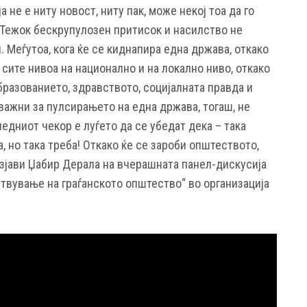
не е ниту новост, ниту пак, може некој тоа да го
Тежок бескрупулозен притисок и насилство не
 Меѓутоа, кога ќе се киднапира една држава, откако
 сите нивоа на национално и на локално ниво, откако
бразованието, здравството, социјалната правда и
важни за пулсирањето на една држава, тогаш, не
ледниот чекор е луѓето да се убедат дека – така
, но така треба! Откако ќе се зароби општеството,
изјави Џабир Дерала на вчерашната панел-дискусија
ствување на граѓанското општество“ во организација