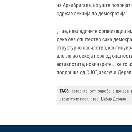
на Архибригада, но уште попријат
одржаа лекција по демократија“.
„Ние, невладините организации и
дека ова општество сака демократ
структурно насилство, континуир
влегла во секоја пора од општест
активистите, новинарите…, ќе го 
поддршка од СЈО“, заклучи Дерал
TAGS:
автоританост
заробена држава
структурно насилство
Џабир Дерала