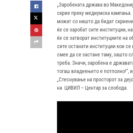
„Заробената држава во Македонија 
скрие преку медиумска кампања. 
можат со ништо да бидат скриени.
ќе се заробат сите институции, на
ќе се затворат институциите на о
сите останати институции кои се 
смее да се застане таму, зашто с
треба. Значи, заробена е државата
тогаш владеењето е потполно!“, 
„Стеснување на просторот за деј
на ЦИВИЛ – Центар за слобода.