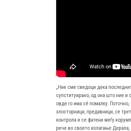
„Ние сме сведоци дека последнит
супституирано, од она што ние и 
овде го има сé помалку. Поточно,
злосторници, предавници, се тре
контрола и се фатени меѓу корумп
рече во своето излагање Дерала, 