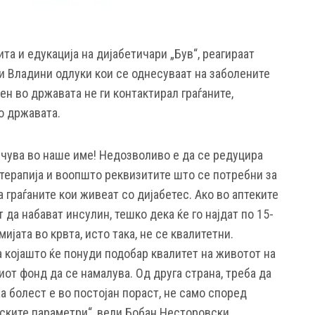
а и едукација на дијабетичари „Був“, реагираат
уги Владини одлуки кои се однесуваат на заболените
ен во државата не ги контактирал граѓаните,
о државата.
лучува во наше име! Недозволиво е да се редуцира
 терапија и воопшто реквизитите што се потребни за
 граѓаните кои живеат со дијабетес. Ако во аптеките
 да набават инсулин, тешко дека ќе го најдат по 15-
ијата во крвта, исто така, не се квалитетни.
 којашто ќе понуди подобар квалитет на животот на
иот фонд да се намалува. Од друга страна, треба да
а болест е во постојан пораст, не само според
тските параметри“, вели Бобан Несторовски,