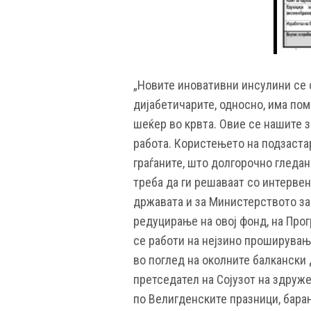
„Новите иновативни инсулини се 
дијабетичарите, односно, има по
шеќер во крвта. Овие се нашите 
работа. Користењето на подзаста
граѓаните, што долгорочно гледан
треба да ги решаваат со интерве
државата и за Министерството за
редуцирање на овој фонд, на Прог
се работи на нејзино проширување
во поглед на околните балкански 
претседател на Сојузот на здруже
по Велигденските празници, бара