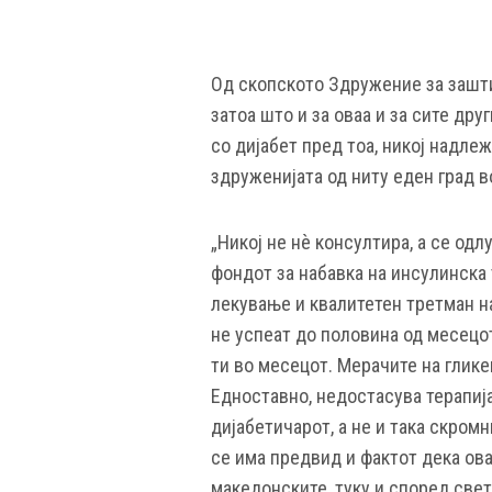
Од скопското Здружение за заштит
затоа што и за оваа и за сите др
со дијабет пред тоа, никој надлеж
здруженијата од ниту еден град в
„Никој не нѐ консултира, а се од
фондот за набавка на инсулинска
лекување и квалитетен третман на
не успеат до половина од месецот
ти во месецот. Мерачите на гликем
Едноставно, недостасува терапија
дијабетичарот, а не и така скромн
се има предвид и фактот дека ова
македонските, туку и според све