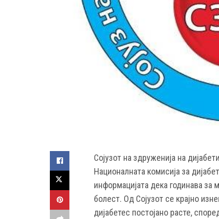
Сојузот на здруженија на дијабе
Националната комисија за дијабет
информацијата дека годинава за 
болест. Од Сојузот се крајно изне
дијабетес постојано расте, споре