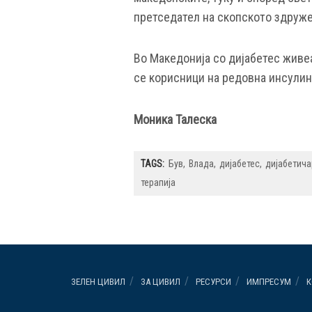
претседател на скопското здруже
Во Македонија со дијабетес живеа
се корисници на редовна инсулинс
Моника Талеска
TAGS:
Був
Влада
дијабетес
дијабетича
терапија
ЗЕЛЕН ЦИВИЛ
ЗА ЦИВИЛ
РЕСУРСИ
ИМПРЕСУМ
К