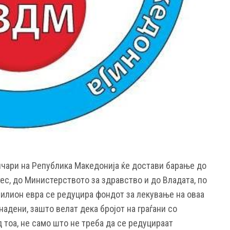
тичари на Република Македонија ќе достави барање до
ес, до Министерството за здравство и до Владата, по
милион евра се редуцира фондот за лекување на оваа
надени, зашто велат дека бројот на граѓани со
д тоа, не само што не треба да се редуцираат