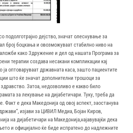
со подолготрајно дејство, значат олеснување за
мал број боцкања и овозможуваат стабилно ниво на
заложби како Здружение и дел од нашата Програма за
рени терапии создава несакани компликации кај
о ја оптоваруваат државната каса, зашто пациентите
нции што ќе значат дополнителни трошоци за
 здравство. Затоа, недозволиво е какво било
рамата за лекување на дијабетичари. Туку, треба да
. Факт е дека Македонија од овој аспект, заостанува
држави“, изјави за ЦИВИЛ Медиа, Бојан Киров,
нија на дијабетичари на Македонија,најавувајќи дека
њето и официјално ќе биде испратено до надлежните