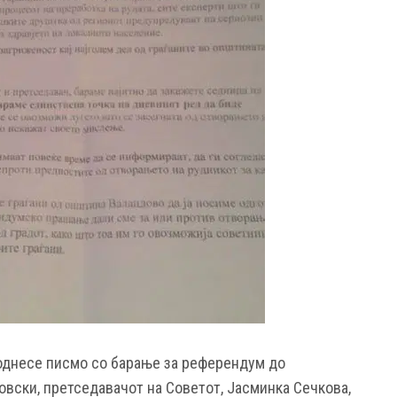
однесе писмо со барање за референдум до
вски, претседавачот на Советот, Јасминка Сечкова,