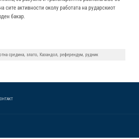
на сите активности околу работата на рударскиот
оден бакар.
отна средина
злато
Казандол
референдум
рудник
ОНТАКТ