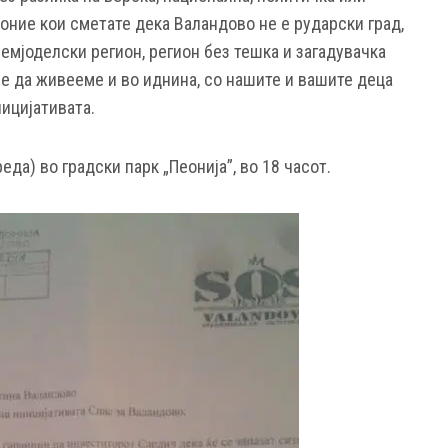
 оние кои сметате дека Валандово не е рударски град,
емјоделски регион, регион без тешка и загадувачка
ме да живееме и во иднина, со нашите и вашите деца
ницијативата.
еда) во градски парк „Пеонија”, во 18 часот.