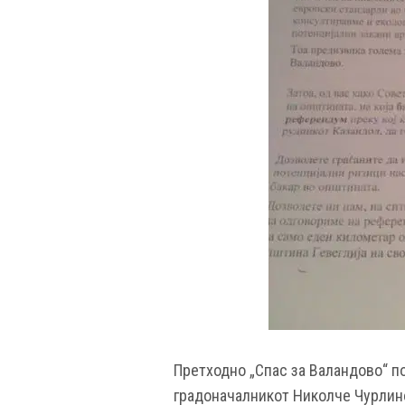
Претходно „Спас за Валандово“ п
градоначалникот Николче Чурлино