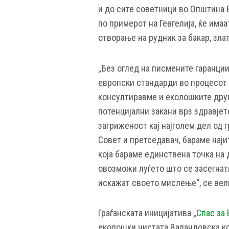
и до сите советници во Општина 
по примерот на Гевгелија, ќе имаа
отворање на рудник за бакар, зла
„Без оглед на писмените гаранции
европски стандарди во процесот н
консултиравме и еколошките друш
потенцијални закани врз здравјет
загриженост кај најголем дел од 
Совет и претседавач, бараме наји
која бараме единствена точка на 
овозможи луѓето што се засегнати
искажат своето мислење“, се вел
Граѓанската иницијатива „
Спас за
еколошки чистата Валандовска ко