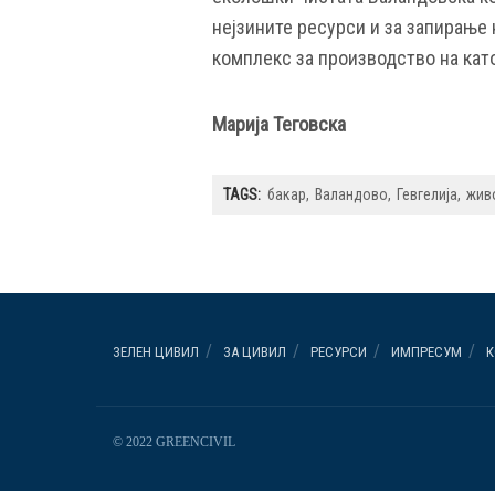
нејзините ресурси и за запирање 
комплекс за производство на кат
Марија Теговска
TAGS:
бакар
Валандово
Гевгелија
жив
ЗЕЛЕН ЦИВИЛ
ЗА ЦИВИЛ
РЕСУРСИ
ИМПРЕСУМ
К
© 2022 GREENCIVIL