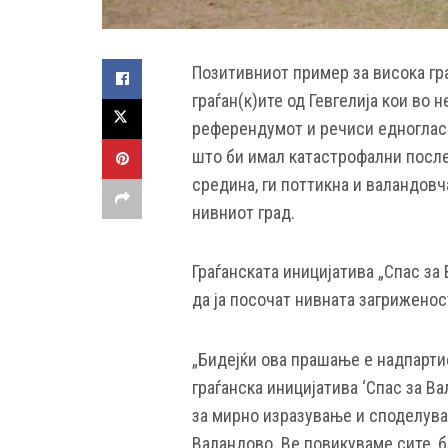
Позитивниот пример за висока гр
граѓан(к)ите од Гевгелија кои во 
референдумот и речиси едногласно
што би имал катастрофални после
средина, ги поттикна и валандов
нивниот град.
Граѓанската иницијатива „Спас за
да ја посочат нивната загриженос
„Бидејќи ова прашање е надпартис
граѓанска иницијатива ‘Спас за В
за мирно изразување и споделува
Валандово. Ве повикуваме сите, б