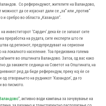
Валандов. Со референдумот, жителите на Валандово,
т можност да се изјаснат дали се „за“ или „против“
то и сребро во областа „Казандол“.
 на инвеститорот ‘Сардич’ дека ќе се запазат сите
а преработка на рудата, сите експерти што ги
тва од регионот, предупредуваат на сериозни
о на локалното население. Тоа предизвика голема
граѓаните во општината Валандово. Затоа, од вас како
тно да закажете седница на Советот на Општината, на
дневниот ред да биде референдум, преку кој ќе се
 од отворањето на рудникот ‘Казандол’, да го
и во писмото.
 Валандово
“, активно води кампања за зачувување на
тлина, за разумно и транспарентно располагање со