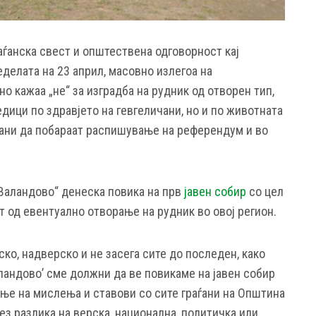
аѓанска свест и општествена одговорност кај
неделата на 23 април, масовно излегоа на
 кажаа „не“ за изградба на рудник од отворен тип,
дици по здравјето на гевгеличани, но и по животната
чани да побараат распишување на референдум и во
 Валандово“ денеска повика на прв
јавен собир
со цел
т од евентуално отворање на рудник во овој регион.
ко, надверско и не засега сите до последен, како
аландово’ сме должни да ве повикаме на јавен собир
ње на мислења и ставови со сите граѓани на Општина
ез разлика на верска, национална, политичка или