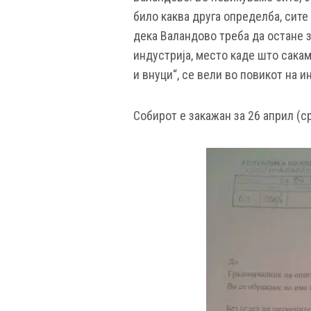
било каква друга определба, сите
дека Валандово треба да остане з
индустрија, место каде што сака
и внуци“, се вели во повикот на и
Собирот е закажан за 26 април (ср