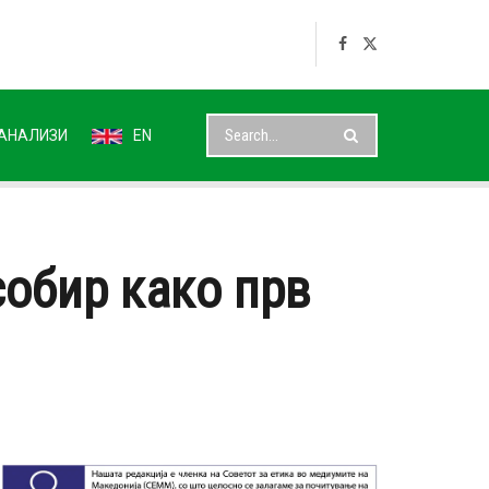
АНАЛИЗИ
EN
собир како прв