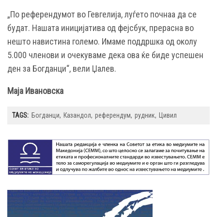
„По референдумот во Гевгелија, луѓето почнаа да се
будат. Нашата иницијатива од фејсбук, прерасна во
нешто навистина големо. Имаме поддршка од околу
5.000 членови и очекуваме дека ова ќе биде успешен
ден за Богданци“, вели Џалев.
Маја Ивановска
TAGS:
Богданци
Казандол
референдум
рудник
Цивил