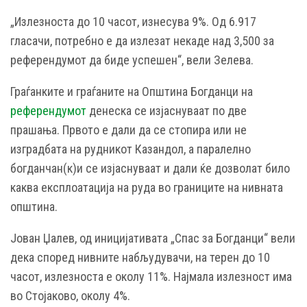
„Излезноста до 10 часот, изнесува 9%. Од 6.917
гласачи, потребно е да излезат некаде над 3,500 за
референдумот да биде успешен“, вели Зелева.
Граѓанките и граѓаните на Општина Богданци на
референдумот
денеска се изјаснуваат по две
прашања. Првото е дали да се стопира или не
изградбата на рудникот Казандол, а паралелно
богданчан(к)и се изјаснуваат и дали ќе дозволат било
каква експлоатација на руда во границите на нивната
општина.
Јован Џалев, од иницијативата „Спас за Богданци“ вели
дека според нивните набљудувачи, на терен до 10
часот, излезноста е околу 11%. Најмала излезност има
во Стојаково, околу 4%.