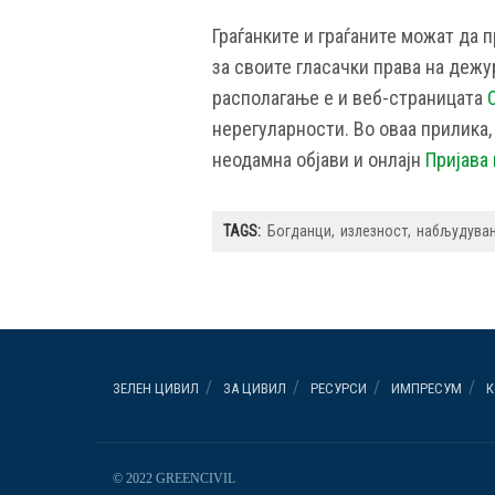
Граѓанките и граѓаните можат да 
за своите гласачки права на дежу
располагање е и веб-страницата
нерегуларности. Во оваа прилика,
неодамна објави и онлајн
Пријава
TAGS:
Богданци
излезност
набљудува
ЗЕЛЕН ЦИВИЛ
ЗА ЦИВИЛ
РЕСУРСИ
ИМПРЕСУМ
К
© 2022 GREENCIVIL