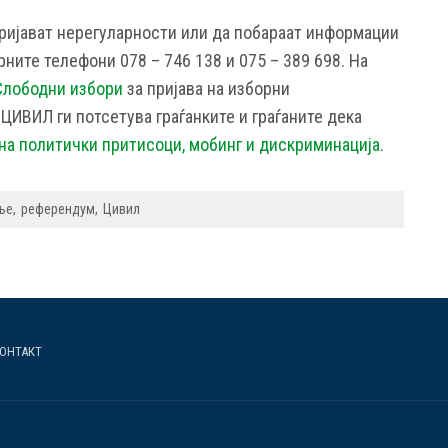
пријават нерегуларности или да побараат информации
рните телефони 078 – 746 138 и 075 – 389 698. На
Слободни избори
за пријава на изборни
 ЦИВИЛ ги потсетува граѓанките и граѓаните дека
 на политички притисоци, мобинг и дискриминација
.
ње
референдум
Цивил
ОНТАКТ