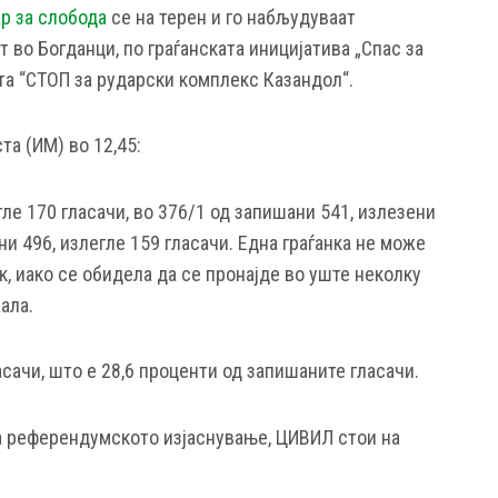
р за слобода
се на терен и го набљудуваат
во Богданци, по граѓанската иницијатива „Спас за
ата “СТОП за рударски комплекс Казандол“.
та (ИМ) во 12,45:
гле 170 гласачи, во 376/1 од запишани 541, излезени
ани 496, излегле 159 гласачи. Една граѓанка не може
к, иако се обидела да се пронајде во уште неколку
ала.
асачи, што е 28,6 проценти од запишаните гласачи.
а референдумското изјаснување, ЦИВИЛ стои на