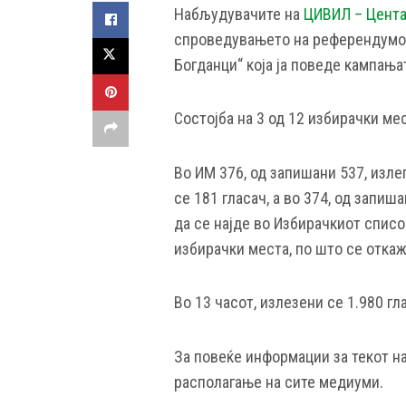
Набљудувачите на
ЦИВИЛ – Цента
спроведувањето на референдумот 
Богданци“ која ја поведе кампањ
Состојба на 3 од 12 избирачки мес
Во ИМ 376, од запишани 537, изле
се 181 гласач, а во 374, од запиш
да се најде во Избирачкиот списо
избирачки места, по што се откаж
Во 13 часот, излезени се 1.980 гл
За повеќе информации за текот н
располагање на сите медиуми.