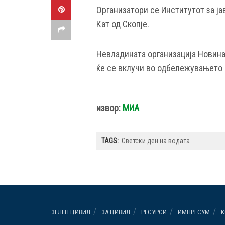
Организатори се Институтот за ја
Кат од Скопје.
Невладината организација Новина
ќе се вклучи во одбележувањето 
извор:
МИА
TAGS:
Светски ден на водата
ЗЕЛЕН ЦИВИЛ
ЗА ЦИВИЛ
РЕСУРСИ
ИМПРЕСУМ
К