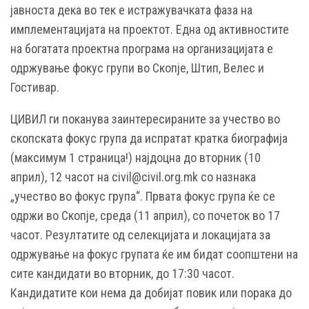
јавноста дека во тек е истражувачката фаза на
имплементацијата на проектот. Една од активностите
на богатата проектна програма на организацијата е
одржување фокус групи во Скопје, Штип, Велес и
Гостивар.
ЦИВИЛ ги поканува заинтересираните за учество во
скопската фокус група да испратат кратка биографија
(максимум 1 страница!) најдоцна до вторник (10
април), 12 часот на civil@civil.org.mk со назнака
„учество во фокус група“. Првата фокус група ќе се
одржи во Скопје, среда (11 април), со почеток во 17
часот. Резултатите од селекцијата и локацијата за
одржување на фокус групата ќе им бидат соопштени на
сите кандидати во вторник, до 17:30 часот.
Кандидатите кои нема да добијат повик или порака до