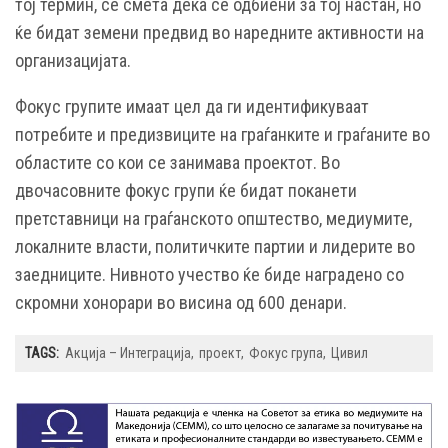
тој термин, се смета дека се одбиени за тој настан, но
ќе бидат земени предвид во наредните активности на
организацијата.
Фокус групите имаат цел да ги идентификуваат
потребите и предизвиците на граѓанките и граѓаните во
областите со кои се занимава проектот. Во
двочасовните фокус групи ќе бидат поканети
претставници на граѓанското општество, медиумите,
локалните власти, политичките партии и лидерите во
заедниците. Нивното учество ќе биде наградено со
скромни хонорари во висина од 600 денари.
TAGS:
Акција – Интеграција
проект
Фокус група
Цивил