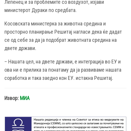
Лепенец и за проблемите со воздухот, изјави
министерот Дураки по средбата.
Косовската министерка за животна средина и
просторно планирање Решитај нагласи дека ќе дадат
се од себе за да ја подобрат животната средина на
двете држави.
– Нашата цел, на двете држави, е интеграција во ЕУ и
ова ни е прилика за понатаму да ја развиваме нашата
соработка и така заедно кон ЕУ. истакна Решитај.
Извор:
МИА