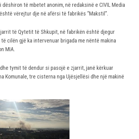
ili dëshiron të mbetet anonim, në redaksinë e CIVIL Media
është vërejtur dje në afërsi të fabrikës “Makstil”.
jarrit të Qytetit të Shkupit, në fabrikën është djegur
r të cilën gjë ka intervenuar brigada me nëntë makina
on MIA.
he tymit të dendur si pasojë e zjarrit, janë kërkuar
na Komunale, tre cisterna nga Ujësjellësi dhe një makinë