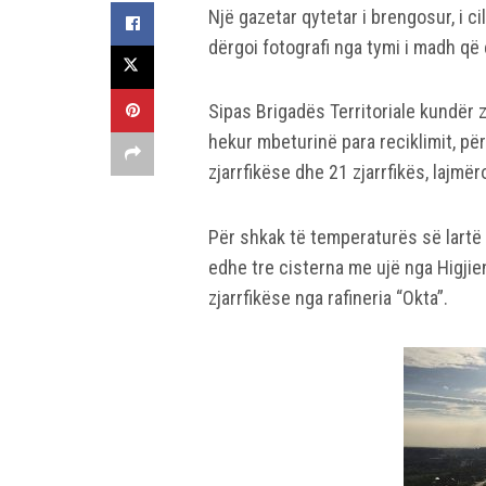
Një gazetar qytetar i brengosur, i c
dërgoi fotografi nga tymi i madh që 
Sipas Brigadës Territoriale kundër z
hekur mbeturinë para reciklimit, pë
zjarrfikëse dhe 21 zjarrfikës, lajmër
Për shkak të temperaturës së lartë d
edhe tre cisterna me ujë nga Higjie
zjarrfikëse nga rafineria “Okta”.