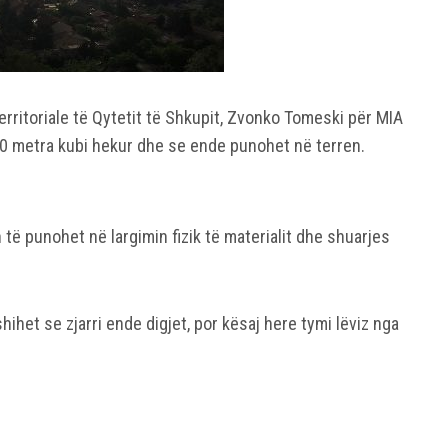
erritoriale të Qytetit të Shkupit, Zvonko Tomeski për MIA
00 metra kubi hekur dhe se ende punohet në terren.
 të punohet në largimin fizik të materialit dhe shuarjes
hihet se zjarri ende digjet, por kësaj here tymi lëviz nga