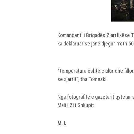
Komandanti i Brigadës Zjarrfikëse T
ka deklaruar se janë djegur rreth 5
“Temperatura është e ulur dhe fillon
së zjarrit”, tha Tomeski.
Nga fotografitë e gazetarit qytetar s
Mali i Zi i Shkupit
M. I.