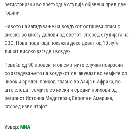
регистрирани во претходна студија објавена пред две
години.
Нивото на загадување на воздухот останува опасно
високо во многу делови од светот, според студијата на
СЗО. Нови податоци покажаа дека девет од 10 луѓе
дишат високо загаден воздух.
Повеќе од 90 проценти од смртните случаи поврзани
со загадувањето на воздухот се јавуваат во земјите со
низок и среден приход, главно во Азија и Африка, по
што следат земјите со ниски и средни приходи од
регионот Источна Медитеран, Европа и Америка,
според извештајот.
Извор:
МИА