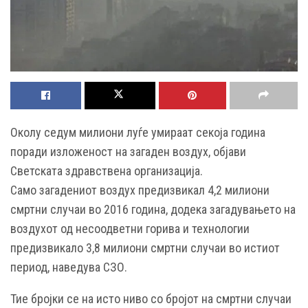
Околу седум милиони луѓе умираат секоја година
поради изложеност на загаден воздух, објави
Светската здравствена организација.
Само загадениот воздух предизвикал 4,2 милиони
смртни случаи во 2016 година, додека загадувањето на
воздухот од несоодветни горива и технологии
предизвикало 3,8 милиони смртни случаи во истиот
период, наведува СЗО.
Тие бројки се на исто ниво со бројот на смртни случаи