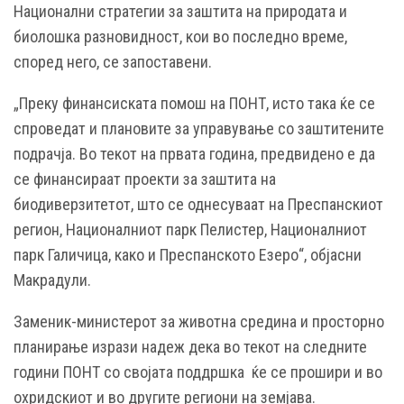
Национални стратегии за заштита на природата и
биолошка разновидност, кои во последно време,
според него, се запоставени.
„Преку финансиската помош на ПОНТ, исто така ќе се
спроведат и плановите за управување со заштитените
подрачја. Во текот на првата година, предвидено е да
се финансираат проекти за заштита на
биодиверзитетот, што се однесуваат на Преспанскиот
регион, Националниот парк Пелистер, Националниот
парк Галичица, како и Преспанското Езеро“, објасни
Макрадули.
Заменик-министерот за животна средина и просторно
планирање изрази надеж дека во текот на следните
години ПОНТ со својата поддршка ќе се прошири и во
охридскиот и во другите региони на земјава.