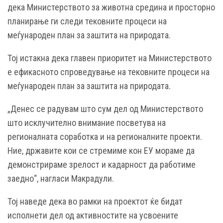
дека Министерството за животна средина и просторно
планирање ги следи тековните процеси на
меѓународен план за заштита на природата.
Тој истакна дека главен приоритет на Министерството
е ефикасното спроведување на тековните процеси на
меѓународен план за заштита на природата.
„Денес се радувам што сум дел од Министерството
што исклучително внимание посветува на
регионалната соработка и на регионалните проекти.
Ние, државите кои се стремиме кон ЕУ мораме да
демонстрираме зрелост и кадарност да работиме
заедно“, нагласи Макрадули.
Тој наведе дека во рамки на проектот ќе бидат
исполнети дел од активностите на усвоените