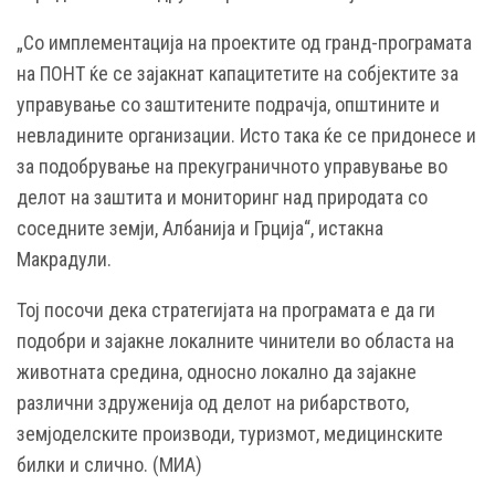
„Со имплементација на проектите од гранд-програмата
на ПОНТ ќе се зајакнат капацитетите на собјектите за
управување со заштитените подрачја, општините и
невладините организации. Исто така ќе се придонесе и
за подобрување на прекуграничното управување во
делот на заштита и мониторинг над природата со
соседните земји, Албанија и Грција“, истакна
Макрадули.
Тој посочи дека стратегијата на програмата е да ги
подобри и зајакне локалните чинители во областа на
животната средина, односно локално да зајакне
различни здруженија од делот на рибарството,
земјоделските производи, туризмот, медицинските
билки и слично. (МИА)