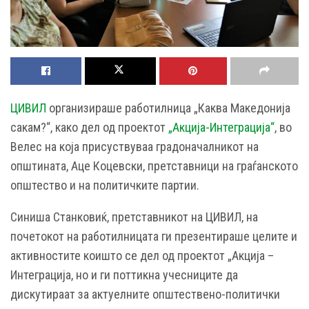
ЦИВИЛ
организираше работилница „Каква Македонија
сакам?“, како дел од проектот
„Акција-Интеграција“
, во
Велес на која присуствуваа градоначалникот на
општината, Аце Коцевски, претставници на граѓанското
општество и на политичките партии.
Синиша Станковиќ, претставникот на ЦИВИЛ, на
почетокот на работилницата ги презентираше целите и
активностите коишто се дел од проектот „Акција –
Интеграција, но и ги поттикна учесниците да
дискутираат за актуелните општествено-политички