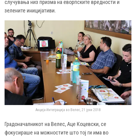
случувања низ призма на еворпските вредности и
зелените иницијативи.
Акција-Интеграција во Велес, 21 јуни 2018
Градоначалникот на Велес, Аце Коцевски, се
фокусираше на можностите што тој ги има во