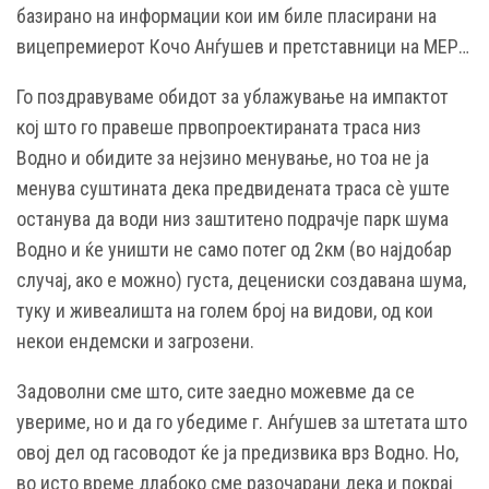
базирано на информации кои им биле пласирани на
вицепремиерот Кочо Анѓушев и претставници на МЕР…
Го поздравуваме обидот за ублажување на импактот
кој што го правеше првопроектираната траса низ
Водно и обидите за нејзино менување, но тоа не ја
менува суштината дека предвидената траса сѐ уште
останува да води низ заштитено подрачје парк шума
Водно и ќе уништи не само потег од 2км (во најдобар
случај, ако е можно) густа, децениски создавана шума,
туку и живеалишта на голем број на видови, од кои
некои ендемски и загрозени.
Задоволни сме што, сите заедно можевме да се
увериме, но и да го убедиме г. Анѓушев за штетата што
овој дел од гасоводот ќе ја предизвика врз Водно. Но,
во исто време длабоко сме разочарани дека и покрај