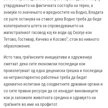
утврдувањето на фактичката состојба на терен, а
знаејќи го значењето и вредностите на Водно, Владата
се уште останува на ставот дека Водно треба да биде
колатералната штета за спроведувањето на
магистралниот гасовод кој ќе води од Скопје кон
Тетово, Гостивар, Кичево и Косово“, стои во нивното
образложение.
Исто така, граѓанските иницијативи и здруженија
сметаат дека сите економски последици кои
произлегуваат од една децениска грешка и последица
на нетранспарентно работење треба да бидат
адекватно испитани од соодветните државни органи и
со сите правни ресусри да се изнајдат виновниците
кои ја заложиле животната средина и здравјето на
граѓаните во име на профитот.