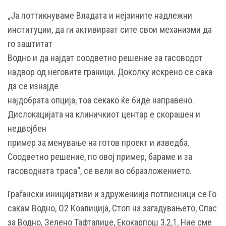
„Ја поттикнуваме Владата и нејзините надлежни
институции, да ги активираат сите свои механизми да
го заштитат
Водно и да најдат соодветно решение за гасоводот
надвор од неговите граници. Доколку искрено се сака
да се изнајде
најдобрата опција, тоа секако ќе биде направено.
Дислокацијата на клиничкиот центар е скорашен и
недвојбен
пример за менување на готов проект и изведба.
Соодветно решение, по овој пример, бараме и за
гасоводната траса“, се вели во образложението.
Граѓански иницијативи и здружениија потписници се Го
сакам Водно, О2 Коалиција, Стоп на загадувањето, Спас
за Водно, Зелено Тафталиџе, Екокарпош 3,2,1, Ние сме