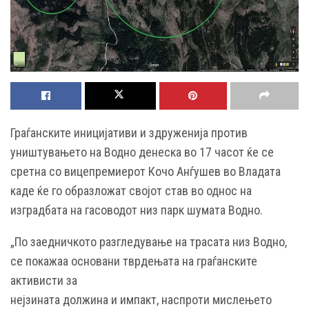
Граѓанските иницијативи и здруженија против
уништувањето на Водно денеска во 17 часот ќе се
сретна со вицепремиерот Кочо Анѓушев во Владата
каде ќе го образложат својот став во однос на
изградбата на гасоводот низ парк шумата Водно.
„По заедничкото разгледување на трасата низ Водно,
се покажаа основани тврдењата на граѓанските
активисти за
нејзината должина и импакт, наспроти мислењето