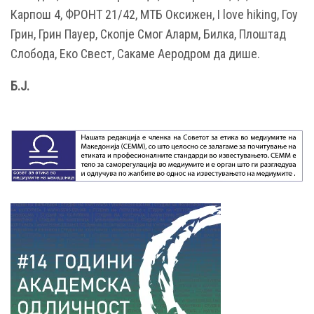
Карпош 4, ФРОНТ 21/42, МТБ Оксижен, I love hiking, Гоу
Грин, Грин Пауер, Скопје Смог Аларм, Билка, Плоштад
Слобода, Еко Свест, Сакаме Аеродром да дише.
Б.Ј.