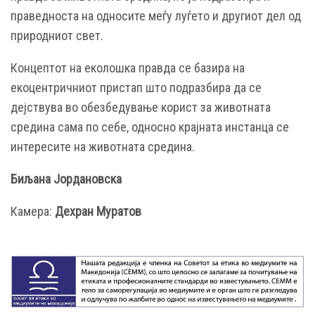
праведноста на односите меѓу луѓето и другиот дел од
природниот свет.
Концептот на еколошка правда се базира на
екоцентричниот пристап што подразбира да се
дејствува во обезбедување корист за животната
средина сама по себе, односно крајната инстанца се
интересите на животната средина.
Биљана Јордановска
Камера:
Дехран Муратов