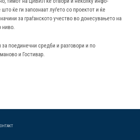
но, тимот на ЦИВИЛ ќе отвори и неколку инфо-
 што ќе ги запознаат луѓето со проектот и ќе
 начини за граѓанското учество во донесувањето на
 ниво.
 за поединечни средби и разговори и по
маново и Гостивар.
ОНТАКТ