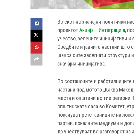
Во екот на значајни политички н
проектот
Акција – Интеграција
, п
учество, зелените иницијативи и
Средбите и јавните настани што с
шанса сите засегнати структури и 
значајна иницијатива.
По состаноците и работилниците в
настани под мотото „Каква Макед
места и општини во тие региони. 
општинската сала во Комитет, утре
поканува претставниците на лока
партии, локалните медиуми и допи
да учествуваат во разговорот за 