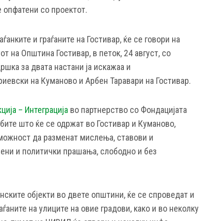
е опфатени со проектот.
аѓанките и граѓаните на Гостивар, ќе се говори на
от на Општина Гостивар, в петок, 24 август, со
дршка за двата настани ја искажаа и
евски на Куманово и Арбен Таравари на Гостивар.
кција – Интеграција
во партнерство со Фондацијата
дбите што ќе се одржат во Гостивар и Куманово,
можност да разменат мислења, ставови и
ени и политички прашања, слободно и без
нските објекти во двете општини, ќе се спроведат и
аѓаните на улиците на овие градови, како и во неколку