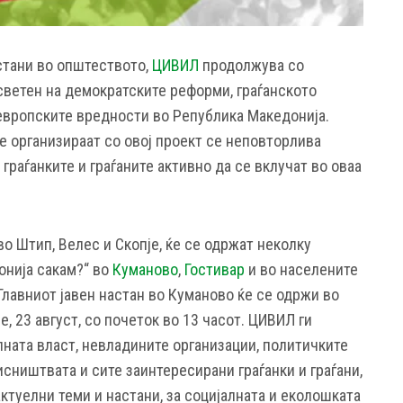
астани во општеството,
ЦИВИЛ
продолжува со
осветен на демократските реформи, граѓанското
 европските вредности во Република Македонија.
е организираат со овој проект се неповторлива
граѓанките и граѓаните активно да се вклучат во оваа
о Штип, Велес и Скопје, ќе се одржат неколку
онија сакам?“ во
Куманово
,
Гостивар
и во населените
Главниот јавен настан во Куманово ќе се одржи во
, 23 август, со почеток во 13 часот. ЦИВИЛ ги
лната власт, невладините организации, политичките
сништвата и сите заинтересирани граѓанки и граѓани,
актуелни теми и настани, за социјалната и еколошката