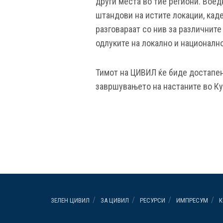
други места во тие региони. Воед
штандови на истите локации, каде
разговараат со нив за различните
одлуките на локално и национално
Тимот на ЦИВИЛ ќе биде достапен
завршувањето на настаните во Ку
ЗЕЛЕН ЦИВИЛ
ЗА ЦИВИЛ
РЕСУРСИ
ИМПРЕСУМ
К