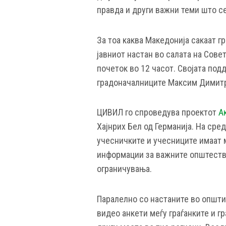
правда и други важни теми што с
За тоа каква Македонија сакаат гр
јавниот настан во салата на Совет
почеток во 12 часот. Својата под
градоначалниците Максим Димитри
ЦИВИЛ го спроведува проектот
А
Хајнрих Бел од Германија. На сре
учесничките и учесниците имаат 
информации за важните општеств
ограничувања.
Паралелно со настаните во општи
видео анкети меѓу граѓанките и гр