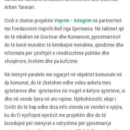
Arben Taravari.
Civili e zbaton projektin
Veprim – Integrim
në partneritet
me Fondacionin Hajnrih Bell nga Gjermania. Në takimet që
do të mbahen në Gostivar dhe Kumanovë, pjesëmarrësit
do të kenë mundësi të këmbejnë mendime, qëndrime dhe
informata për çështjet e rëndësishme politike dhe
shoqërore, lirshëm dhe pa kufizime.
Në mënyrë paralele me ngjarjet në objektet komunale në
dy komunat, do të zbatohen edhe video anketa mes
qytetareve dhe qytetarëve në rrugët e këtyre qyteteve, si
dhe në vende tjera në ato rajone. Njëkohësisht, ekipi i
Civilit do të hap edhe disa info stenda në vendet e njëjta,
ku do t’i njoftojnë njerëzit me projektin dhe do të
bisedojnë për mënyrat e ndryshme për pjesëmarrje