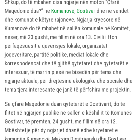
Shkup, do të mbahen disa ngjarje nën moton “Çfarë
Maqedonie dua?” në
Kumanovë
,
Gostivar
dhe në vendet
dhe komunat e këtyre rajoneve. Ngjarja kryesore në
Kumanovë do të mbahet në sallën komunale në Komitet,
nesër, më 23 gusht, me fillim në ora 13. Civili i fton
përfaqësuesit e qeverisjes lokale, organizatat
joqeveritare, partitë politike, mediat lokale dhe
korrespodencat dhe të gjithë qytetaret dhe qytetarët e
interesuar, të marrin pjesë në bisedën për tema dhe
ngjarje aktuale, për drejtësinë ekologjike dhe sociale dhe
tema tjera interesante që janë të përfshira me projektin.
Se çfarë Maqedonie duan qytetarët e Gostivarit, do të
flitet në ngjarjen publike në sallën e këshillit të Komunës
Gostivar, të premten, 24 gusht, me fillim në ora 12.
Mbështetje për dy ngjarjet dhanë edhe kryetarët e
komunës Kumanovë, Maksim Dimitrievski dhe Gostivar,