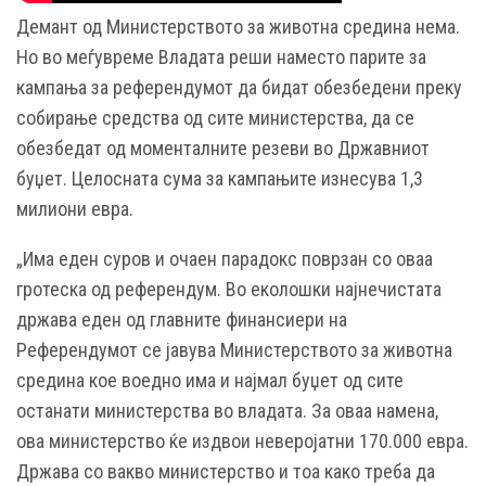
Демант од Министерството за животна средина нема.
Но во меѓувреме Владата реши наместо парите за
кампања за референдумот да бидат обезбедени преку
собирање средства од сите министерства, да се
обезбедат од моменталните резеви во Државниот
буџет. Целосната сума за кампањите изнесува 1,3
милиони евра.
„Има еден суров и очаен парадокс поврзан со оваа
гротеска од референдум. Во еколошки најнечистата
држава еден од главните финансиери на
Референдумот се јавува Министерството за животна
средина кое воедно има и најмал буџет од сите
останати министерства во владата. За оваа намена,
ова министерство ќе издвои неверојатни 170.000 евра.
Држава со вакво министерство и тоа како треба да