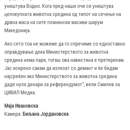
уништува Водно. Кога пред наши очи се уништува
целокупната животна средина од типот на сечење на
дрвна маса на сите планински масиви ширум
Македонија.
Ако сето тоа не можеме да го спречиме со едноставно
оправдување дека Министерството за животна
средина нема пари, тогаш ова навистина е претеризам.
Јас искрено сакам да излезат со демант и ќе бидам
најсреќен ако Министерството за животна средина
даде нула денари за референдумот“, вели Смилев за
ЦИВИЛ Медиа.
Маја Ивановска
Камера:
Биљана Јордановска