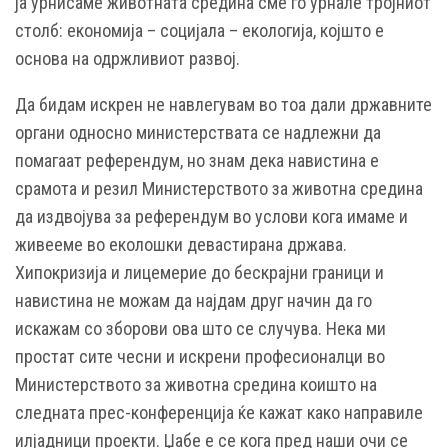
ја урнисаме животната средина сме го урнале тројниот
столб: економија – социјала – екологија, којшто е
основа на одржливиот развој.
Да бидам искрен не навлегувам во тоа дали државните
органи односно министерствата се надлежни да
помагаат референдум, но знам дека навистина е
срамота и резил Министерството за животна средина
да издвојува за референдум во услови кога имаме и
живееме во еколошки девастирана држава.
Хипокризија и лицемерие до бескрајни граници и
навистина не можам да најдам друг начин да го
искажам со зборови ова што се случува. Нека ми
простат сите чесни и искрени професионалци во
Министерството за животна средина коишто на
следната прес-конференција ќе кажат како направиле
илјадници проекти. Џабе е се кога пред наши очи се