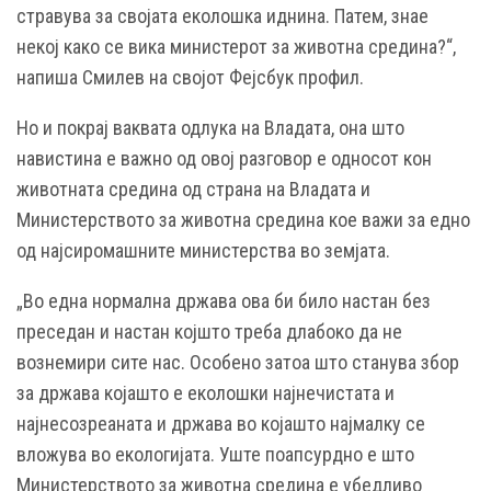
стравува за својата еколошка иднина. Патем, знае
некој како се вика министерот за животна средина?“,
напиша Смилев на својот Фејсбук профил.
Но и покрај ваквата одлука на Владата, она што
навистина е важно од овој разговор е односот кон
животната средина од страна на Владата и
Министерството за животна средина кое важи за едно
од најсиромашните министерства во земјата.
„Во една нормална држава ова би било настан без
преседан и настан којшто треба длабоко да не
вознемири сите нас. Особено затоа што станува збор
за држава којашто е еколошки најнечистата и
најнесозреаната и држава во којашто најмалку се
вложува во екологијата. Уште поапсурдно е што
Министерството за животна средина е убедливо