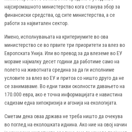
најсиромашното министерство кога станува збор за
финансиски средства, од сите министерства, а се
работи за највитален сектор.
Имено, исполнувањата на критериумите во ова
министерство се во првите три приоритети за влез во
Европската Унија. Или во превод за да влеземе во ЕУ
мораме најмалку десет години да работиме само на
полето на животната средина за да ги исполниме
условите за влез во ЕУ и притоа со ништо друго да не
се занимаваме. Во едни такви околности давањето на
170.000 евра, ако е точна информацијата е навистина
садизам една хипокризија и агонија на екологијата.
Сметам дека оваа држава не треба ништо да очекува
во поглед на еколошката иднина. Ако ние на овој начин