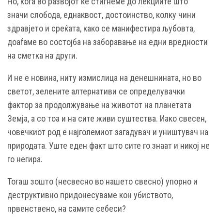
Но, кога во развојот ќе стигнеме до лекциите што
значи слобода, еднаквост, достоинство, колку чини
здравјето и среќата, како се манифестира љубовта,
доаѓаме во состојба на заборавање на едни вредности
на сметка на други.
И не е новина, ниту измислица на денешнината, но во
светот, зелените алтернативи се определувачки
фактор за продолжување на животот на планетата
Земја, а со тоа и на сите живи суштества. Иако свесен,
човечкиот род е најголемиот загадувач и уништувач на
природата. Уште еден факт што сите го знаат и никој не
го негира.
Тогаш зошто (несвесно во нашето свесно) упорно и
деструктивно придонесуваме кон убиството,
првенствено, на самите себеси?