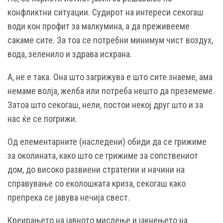
конфликтни ситуации. Судирот на интереси секогаш
води кон профит за малкумина, а да преживееме
сакаме сите. За тоа се потребни минимум чист воздух,
вода, зеленило и здрава исхрана.
А, не е така. Она што загрижува е што сите знаеме, ама
немаме волја, желба или потреба нешто да преземеме.
Затоа што секогаш, нели, постои некој друг што и за
нас ќе се погрижи.
Од елементарните (наследени) обиди да се грижиме
за околината, како што се грижиме за сопствениот
дом, до високо развиени стратегии и начини на
справување со еколошката криза, секогаш како
препрека се јавува нечија свест.
Креирањето на јавното мислење и јакнењето на