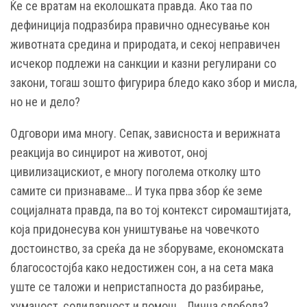
Ќе се вратам на еколошката правда. Ако таа по
дефиниција подразбира правично однесување кон
животната средина и природата, и секој неправичен
исчекор подлежи на санкции и казни регулирани со
закони, тогаш зошто фигурира бледо како збор и мисла,
но не и дело?
Одговори има многу. Сепак, зависноста и верижната
реакција во синџирот на животот, оној
цивилизацискиот, е многу поголема отколку што
самите си признаваме… И тука прва збор ќе земе
социјалната правда, па во тој контекст сиромаштијата,
која придонесува кон уништување на човечкото
достоинство, за среќа да не зборуваме, економската
благосостојба како недостижен сон, а на сета мака
уште се таложи и непристапноста до разбирање,
хуманост, солидарност и помош… Лична слобода?