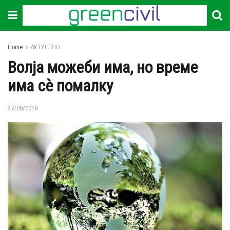
Home
АКТУЕЛНО
Волја можеби има, но време
има сѐ помалку
27/08/2018