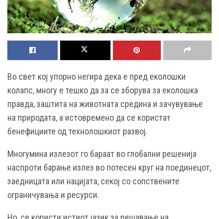
Во свет кој упорно негира дека е пред еколошки
колапс, многу е тешко да за се зборува за еколошка
правда, заштита на животната средина и зачувување
на природата, а истовремено да се користат
бенефициите од технолошкиот развој.
Многумина излезот го бараат во глобални решенија
наспроти барање излез во потесен круг на поединецот,
заедницата или нацијата, секој со сопствените
ограничувања и ресурси.
Но, се користи истиот јазик за решавање на