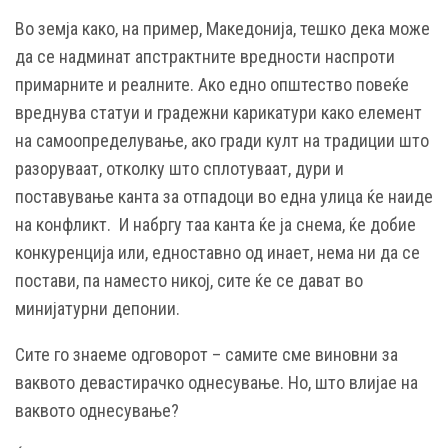
Во земја како, на пример, Македонија, тешко дека може
да се надминат апстрактните вредности наспроти
примарните и реалните. Ако едно општество повеќе
вреднува статуи и градежни карикатури како елемент
на самоопределување, ако гради култ на традиции што
разоруваат, отколку што сплотуваат, дури и
поставување канта за отпадоци во една улица ќе наиде
на конфликт. И набргу таа канта ќе ја снема, ќе добие
конкуренција или, едноставно од инает, нема ни да се
постави, па наместо никој, сите ќе се дават во
минијатурни депонии.
Сите го знаеме одговорот – самите сме виновни за
ваквото девастирачко однесување. Но, што влијае на
ваквото однесување?