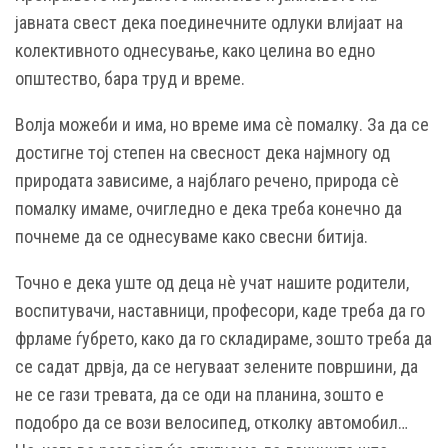
јавната свест дека поединечните одлуки влијаат на
колективното однесување, како целина во едно
општество, бара труд и време.
Волја можеби и има, но време има сѐ помалку. За да се
достигне тој степен на свесност дека најмногу од
природата зависиме, а најблаго речено, природа сѐ
помалку имаме, очигледно е дека треба конечно да
почнеме да се однесуваме како свесни битија.
Точно е дека уште од деца нѐ учат нашите родители,
воспитувачи, наставници, професори, каде треба да го
фрламе ѓубрето, како да го складираме, зошто треба да
се садат дрвја, да се негуваат зелените површини, да
не се гази тревата, да се оди на планина, зошто е
подобро да се вози велосипед, отколку автомобил…