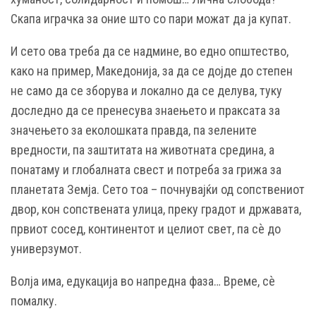
Скапа играчка за оние што со пари можат да ја купат.
И сето ова треба да се надмине, во едно општество,
како на пример, Македонија, за да се дојде до степен
не само да се зборува и локално да се делува, туку
доследно да се пренесува знаењето и праксата за
значењето за еколошката правда, па зелените
вредности, па заштитата на животната средина, а
понатаму и глобалната свест и потреба за грижа за
планетата Земја. Сето тоа – почнувајќи од сопствениот
двор, кон сопствената улица, преку градот и државата,
првиот сосед, континентот и целиот свет, па сѐ до
универзумот.
Волја има, едукација во напредна фаза… Време, сѐ
помалку.