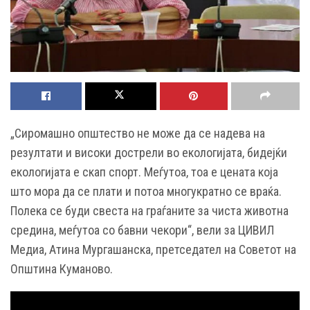
„Сиромашно општество не може да се надева на
резултати и високи дострели во екологијата, бидејќи
екологијата е скап спорт. Меѓутоа, тоа е цената која
што мора да се плати и потоа многукратно се враќа.
Полека се буди свеста на граѓаните за чиста животна
средина, меѓутоа со бавни чекори“, вели за ЦИВИЛ
Медиа, Атина Мургашанска, претседател на Советот на
Општина Куманово.