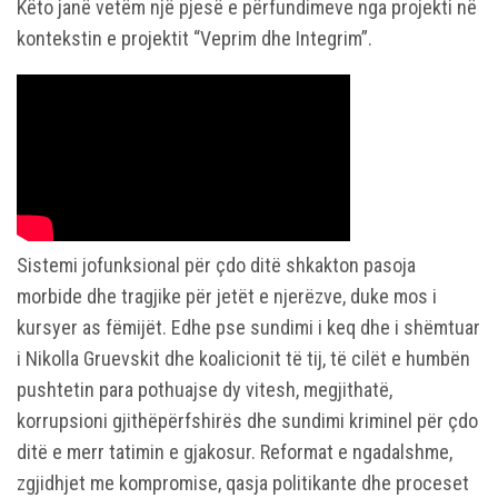
Këto janë vetëm një pjesë e përfundimeve nga projekti në
kontekstin e projektit “Veprim dhe Integrim”.
Sistemi jofunksional për çdo ditë shkakton pasoja
morbide dhe tragjike për jetët e njerëzve, duke mos i
kursyer as fëmijët. Edhe pse sundimi i keq dhe i shëmtuar
i Nikolla Gruevskit dhe koalicionit të tij, të cilët e humbën
pushtetin para pothuajse dy vitesh, megjithatë,
korrupsioni gjithëpërfshirës dhe sundimi kriminel për çdo
ditë e merr tatimin e gjakosur. Reformat e ngadalshme,
zgjidhjet me kompromise, qasja politikante dhe proceset