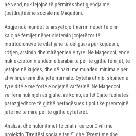
në vend, nuk lejojnë të përmirësohet gjendja me
(pa)drejtësinë sociale në Maqedoni.
Asgjë nuk mundet ta arsyetojë tmerrin nëpër të cilin
kalojnë fëmijët nëpër sistemin jonjerëzor të
institucioneve të cilat janë të obliguara për kujdesin,
rritjen, arsimin dhe mirëqenien e tyre. Në Maqedoni, ende
nuk ekziston mundësi e barabartë për të gjithë fëmijët, të
jetojnë në kujdes, dhe së paku me mundësi minimale për
zhvillim, arsim dhe jetë normale. Qytetarët mbi shpinën e
tyre ditë e më fortë e ndjejnë varfërinë. Në Maqedoni
varfëria nuk njeh as gjuhë, as komb, as fe! Gjatë fushatës
parazgjedhore të gjithë përfaqësuesit politikë premtojnë
jetë më të mirë për të gjithë qytetarët.
Analizat dhe hulumtimet të cilat i realizoi Civili me
projektin “Drejtësi sociale tani!”, dhe “Premtime dhe