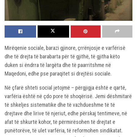
Mirëqenie sociale, barazi gjinore, çrrënjosje e varfërisë
dhe të drejta të barabarta për të gjithë, të gjitha këto
duken si ëndrra të largëta dhe të paarritshme në
Maqedoni, edhe pse paraqitet si drejtësi sociale.
Në çfarë shteti social jetojmë – përgjigja është e qartë,
varfëria është në çdo pore të shoqërisë. Jemi dëshmitarë
të shkeljes sistematike dhe të vazhdueshme të të
drejtave dhe lirive të njeriut, edhe përskaj tentimeve, në
afat të shkurtë kohor, të përmirësohen të drejtat e
punëtorëve, të ulet varfëria, të reformohen sindikatat.