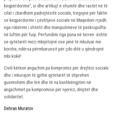
keqpërdorime”, si dhe artikujt e shumtë dhe rastet në të
cilat i zbardhëm padrejtësitë sociale, tregojnë për faktin
se keqpërdorimi i çështjeve sociale në Maqedoni rrjedh
nga robërimi i shtetit dhe manipulimeve të paskrupullta
në luftën për fuqi. Përfundimi nga puna në terren është
se qytetarët mezi mbijetojnë ose janë të mbuluar me
borxhe, ndërsa përmbaruesit për çdo ditë u qëndrojnë
mbi kokë!
Civili kërkon angazhim pa kompromis për drejtësi sociale
dhe i inkurajon të gjithë qytetarët të shprehen
guximshëm dhe lirë dhe të na bashkëngjiten në
angazhimet pa kompromise për njerëzi, dinjitet dhe
solidaritet.
Dehran Muratov