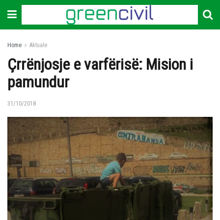
Home
Aktuale
Çrrënjosje e varfërisë: Mision i
pamundur
31/10/2018