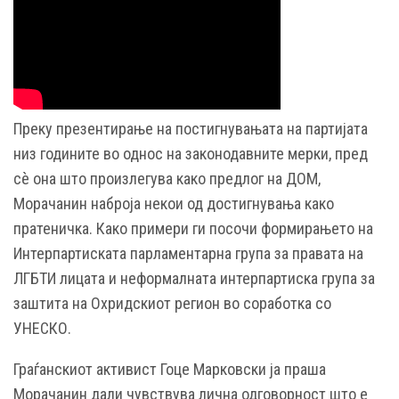
Преку презентирање на постигнувањата на партијата
низ годините во однос на законодавните мерки, пред
сè она што произлегува како предлог на ДОМ,
Морачанин наброja некои од достигнувања како
пратеничка. Како примери ги посочи формирањето на
Интерпартиската парламентарна група за правата на
ЛГБТИ лицата и неформалната интерпартиска група за
заштита на Охридскиот регион во соработка со
УНЕСКО.
Граѓанскиот активист Гоце Марковски ја праша
Морачанин дали чувствува лична одговорност што е