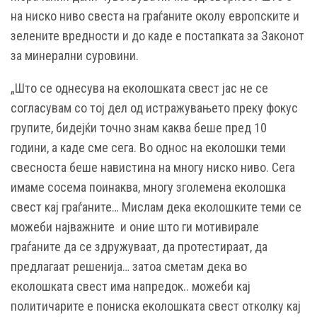
на ниско ниво свеста на граѓаните околу европските и
зелените вредности и до каде е постапката за Законот
за минерални суровини.
„Што се однесува на еколошката свест јас не се
согласувам со тој дел од истражувањето преку фокус
групите, бидејќи точно знам каква беше пред 10
години, а каде сме сега. Во однос на еколошки теми
свесноста беше навистина на многу ниско ниво. Сега
имаме сосема поинаква, многу зголемена еколошка
свест кај граѓаните… Мислам дека еколошките теми се
можеби најважните и оние што ги мотивирале
граѓаните да се здружуваат, да протестираат, да
предлагаат решенија… затоа сметам дека во
еколошката свест има напредок.. можеби кај
политичарите е пониска еколошката свест отколку кај