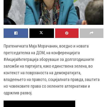
Пратеничката Маја Морачанин, воедно и новата
претседателка на ДОМ, на конференцијата
#АкцијаИнтеграција зборуваше за долгогодишните
заложби на партијата, како единствена зелена, во
контекст на поврзаноста на демократијата,
владеењето на правото, социјалната правда, заштита
но човековите права со зелените алтернативи и
одржлив развој.