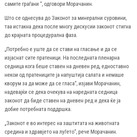
самите граѓани “, одговори Морачанин.
Што се однесува до Законот за минерални суровини,
таа истакна дека после многу дискусии законот стигна
до крајната процедурална фаза.
„Потребно е уште да се стави на гласање и да се
изјаснат сите пратеници. На последната пленарна
седница кога беше ставен на дневен ред, едноставно
некои од пратениците ја напуштија салата и немаше
кворум за да може да се гласа“, изјави Морачанин,
надевајќи се дека очекува на наредната седница
законот да биде ставен на дневен ред и дека ќе ја
добие потребната поддршка.
„Законот е во интерес на заштитата на животната
средина и здравјето на луѓето“, рече Морачанин.