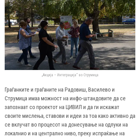
„Акција – Интеграција“ во Струмица
Граѓанките и граѓаните на Радовиш, Василево и
Струмица имаа можност на инфо-штандовите да се
запознаат со проектот на ЦИВИЛ и да ги искажат
своите мислења, ставови и идеи за тоа како активно да
се вклучат во процесот на донесување на одлуки на
локалнио и на централно ниво, преку испраќање на