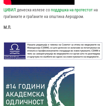
ЦИВИЛ
денеска излезе со
поддршка на протестот
на
граѓанките и граѓаните на општина Аеродром.
М.Л.