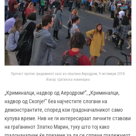
Протест против градежниот хаос во општина Аеродром, 9 октомври 2018.
Извор: граѓанска новинарка
„Криминалци, надвор од Аеродром!“, „Криминалци,
надвор од Скопје!“ беа најчестите слогани на
демонстрантите, според кои градоначалникот само
купува време. Нив не ги интересираат личните ставови
на граѓанинот Златко Марин, туку што тој како
градоначалник ќе преземе за да се спречи градежниот