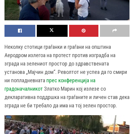
Неколку стотици граѓанки и граѓани на општина
Аеродром излегоа на протест против изградба на
зграда на зелениот простор до здравствената
установа „Мајчин дом“. Револтот не успеа да го смири
ни попладневната
прес конференција на
градоначалникот
Златко Марин кој излезе со
декларативна поддршка на граѓаните и личен став дека
зграда не би требало да има на тој зелен простор.