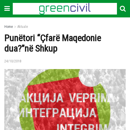
Home
Aktuale
Punëtori “Çfarë Maqedonie
dua?”në Shkup
24/10/2018