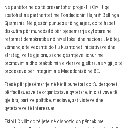
Në punëtorinë do të prezantohet projekti i Civilit që
zbatohet në partneritet me Fondacionin Hajnrih Bell nga
Gjermania. Në pjesën punuese të ngjarjes, do të hapet
diskutim për mundësitë për pjesëmarrje qytetare në
reformat demokratike në nivel lokal dhe nacional. Më tej,
vëmendje të veçantë do t’u kushtohet iniciativave dhe
strategjive të gjelbra, si dhe çështjeve lidhur me
promovimin dhe praktikimin e vlerave gjelbra, në vigjilje të
proceseve për integrimin e Maqedonisë në BE.
Ftesë për pjesëmarrje në këtë punëtori do t’u dërgohet
përfaqësuesve të organizatave qytetare, iniciativave të
gjelbra, partive politike, mediave, aktivistëve dhe
qytetarëve të interesuar.
Ekipi i Civilit do të jetë në dispozicion për takime