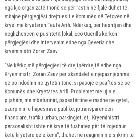
nga kjo organizatë thonë se për rastin në fjalë duhet të
mbajnë përgjegjësi drejtuesit e Komunës së Tetovës në
krye me kryetaren Teuta Arifi. Ndërkaq, për heshtjen dhe
neglizhencën e pushtetit lokal, Eco Guerilla kërkon
përgjegjësi dhe intervenim edhe nga Qeveria dhe
kryeministri Zoran Zaev.
“Ne kërkojmë përgjegjësi të drejtpërdrejtë edhe nga
Kryeministri Zoran Zaev për skandalet e njëpasnjëshme
që po ndodhin në qytetin tonë, si pasojë e paaftësisë së
Komunës dhe Kryetares Arifi. Problemet me ujin e
pijshëm, me mbeturinat, papastërtinë e madhe në qytet,
uzurpimin e hapësirave publike, jotransparencën
financiare, trafiku urban, parkingjet, etj. Kryeministri
personalisht ishte në krye të fushatës për të zgjedhur
këtë kryetare që e kemi”, thuhet në reagimin me shkrim të