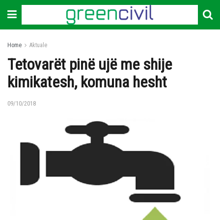
Home
Aktuale
Tetovarët pinë ujë me shije
kimikatesh, komuna hesht
09/10/2018