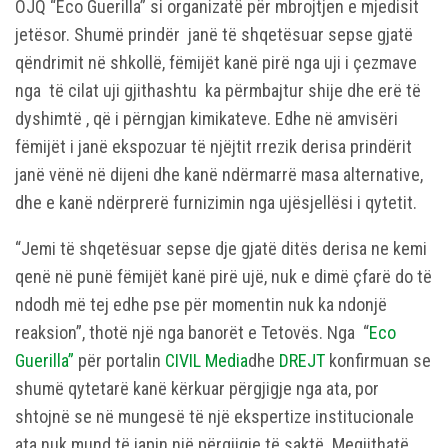
OJQ “Eco Guerilla” si organizatë për mbrojtjen e mjedisit
jetësor. Shumë prindër janë të shqetësuar sepse gjatë
qëndrimit në shkollë, fëmijët kanë pirë nga uji i çezmave
nga të cilat uji gjithashtu ka përmbajtur shije dhe erë të
dyshimtë , që i përngjan kimikateve. Edhe në amvisëri
fëmijët i janë ekspozuar të njëjtit rrezik derisa prindërit
janë vënë në dijeni dhe kanë ndërmarrë masa alternative,
dhe e kanë ndërprerë furnizimin nga ujësjellësi i qytetit.
“Jemi të shqetësuar sepse dje gjatë ditës derisa ne kemi
qenë në punë fëmijët kanë pirë ujë, nuk e dimë çfarë do të
ndodh më tej edhe pse për momentin nuk ka ndonjë
reaksion”, thotë një nga banorët e Tetovës. Nga “
Eco
Guerilla”
për portalin
CIVIL Media
dhe
DREJT
konfirmuan se
shumë qytetarë kanë kërkuar përgjigje nga ata, por
shtojnë se në mungesë të një ekspertize institucionale
ata nuk mund të japin një përgjigje të saktë. Megjithatë,