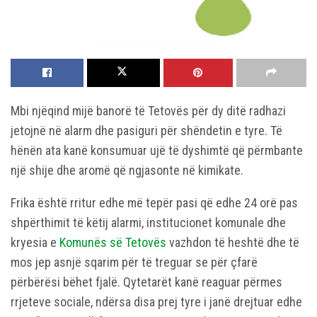
Mbi njëqind mijë banorë të Tetovës për dy ditë radhazi
jetojnë në alarm dhe pasiguri për shëndetin e tyre. Të
hënën ata kanë konsumuar ujë të dyshimtë që përmbante
një shije dhe aromë që ngjasonte në kimikate.
Frika është rritur edhe më tepër pasi që edhe 24 orë pas
shpërthimit të këtij alarmi, institucionet komunale dhe
kryesia e
Komunës së Tetovës
vazhdon të heshtë dhe të
mos jep asnjë sqarim për të treguar se për çfarë
përbërësi bëhet fjalë. Qytetarët kanë reaguar përmes
rrjeteve sociale, ndërsa disa prej tyre i janë drejtuar edhe