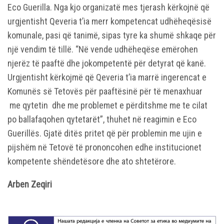
Eco Guerilla. Nga kjo organizatë mes tjerash kërkojnë që
urgjentisht Qeveria t’ia merr kompetencat udhëheqësisë
komunale, pasi që tanimë, sipas tyre ka shumë shkaqe për
një vendim të tillë. “Në vende udhëheqëse emërohen
njerëz të paaftë dhe jokompetentë për detyrat që kanë.
Urgjentisht kërkojmë që Qeveria t’ia marrë ingerencat e
Komunës së Tetovës për paaftësinë për të menaxhuar
me qytetin dhe me problemet e përditshme me te cilat
po ballafaqohen qytetarët”, thuhet në reagimin e Eco
Guerillës. Gjatë ditës pritet që për problemin me ujin e
pijshëm në Tetovë të prononcohen edhe institucionet
kompetente shëndetësore dhe ato shtetërore.
Arben Zeqiri